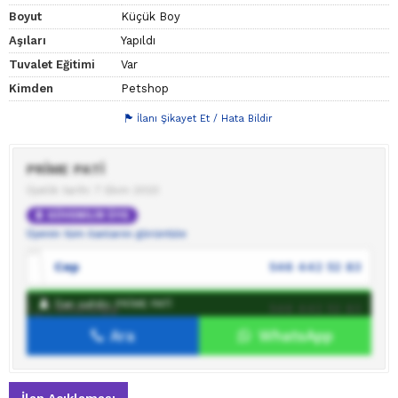
Boyut
Küçük Boy
Aşıları
Yapıldı
Tuvalet Eğitimi
Var
Kimden
Petshop
İlanı Şikayet Et / Hata Bildir
PRİME PATİ
Üyelik tarihi: 7 Ekim 2023
GÜVENİLİR ÜYE
Üyenin tüm ilanlarını görüntüle
Cep
546 442 52 83
İlan sahibi: PRİME PATİ
WhatsApp
546 442 52 83
Ara
WhatsApp
İlan sahibine mesaj gönder