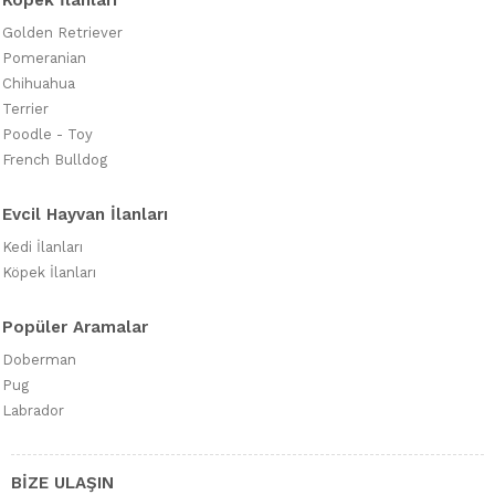
Köpek İlanları
Golden Retriever
Pomeranian
Chihuahua
Terrier
Poodle - Toy
French Bulldog
Evcil Hayvan İlanları
Kedi İlanları
Köpek İlanları
Popüler Aramalar
Doberman
Pug
Labrador
BİZE ULAŞIN