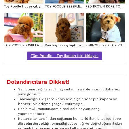
Toy Poodle House çıkışlı, Micro Boy Toy Poodle kızımız yeni ailesini arıyor
TOY POODLE BEBEKLERİM
RED BROWN KORE TOY POODEL BEBEKLERİMİZ BAKIRKÖY
TOY POODLE YAVRULARIM
Mini boy puppy kıpkırmızı ev üretimi yavrularımız TOOY POODLE
KIPKIRMIZI RED TOY POODLE SEVİMLİ YAVRULAR
Tüm Poodle - Toy ilanları İçin tıklayın.
Dolandırıcılara Dikkat!
Sahipleneceğiniz evcil hayvanların sahipleri ile mutlaka yüz
yüze görüşün!
Tanımadığınız kişilere kesinlikle hiçbir sebeple kapora ve
benzeri bir ödeme gerçekleştirmeyin.
SahibimOlurmusun.com sitesi asla hayvan satışı
yapmamaktadır.
Kullanıcılar tarafından sağlanan her türlü ilan, bilgi, içerik ve
görselin gerçekliği, orijinalliği, güvenliği ve doğruluğuna ilişkin
sorumluluk bu içerikleri giren kullanıcıya ait olup,