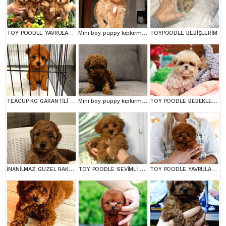
TOY POODLE YAVRULARIM
Mini boy puppy kıpkırmızı ev üretimi TOOY POODLE
TOYPOODLE BEBİŞLERİM
TEACUP KG GARANTİLİ YAVRULAR
Mini boy puppy kıpkırmızı ev üretimi TOOY POODLE
TOY POODLE BEBEKLERİM
İNANİLMAZ GUZEL RAKAMLARA GERÇEK TOY YAVRULAR
TOY POODLE SEVİMLİ YAVRULAR EV ÜRETİMİ
TOY POODLE YAVRULARIM