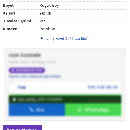
Boyut
Küçük Boy
Aşıları
Yapıldı
Tuvalet Eğitimi
Var
Kimden
Petshop
İlanı Şikayet Et / Hata Bildir
CEM ÖZDEMİR
Üyelik tarihi: 25 Mayıs 2020
GÜVENİLİR ÜYE
Üyenin tüm ilanlarını görüntüle
Cep
539 436 88 90
İlan sahibi: CEM ÖZDEMİR
WhatsApp
539 436 88 90
Ara
WhatsApp
İlan sahibine mesaj gönder