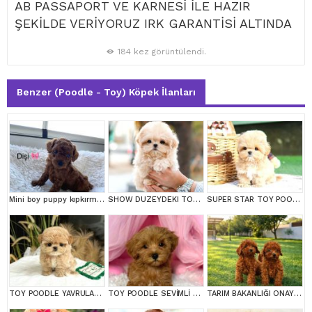
AB PASSAPORT VE KARNESİ İLE HAZIR
ŞEKİLDE VERİYORUZ IRK GARANTİSİ ALTINDA
184 kez görüntülendi.
Benzer (Poodle - Toy) Köpek İlanları
Mini boy puppy kıpkırmızı ev üretimi TOOY POODLE
SHOW DUZEYDEKI TOY POODLE BEBEKLERIM
SUPER STAR TOY POODLE YAVRULARIM
TOY POODLE YAVRULARIM
TOY POODLE SEVİMLİ YAVRULAR EV ÜRETİMİ
TARIM BAKANLIĞI ONAYLI A KALİTE TOY YAVRULAR