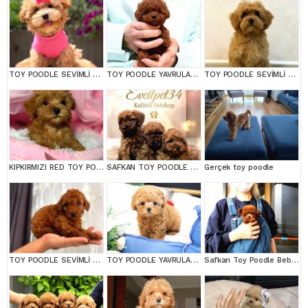
TOY POODLE SEVİMLİ YAVRULAR EV ÜRETİMİ
TOY POODLE YAVRULARIM
TOY POODLE SEVİMLİ YAVRULAR EV ÜRETİMİ
KIPKIRMIZI RED TOY POODLE SEVİMLİ YAVRULAR
SAFKAN TOY POODLE BEBEKLERİMİZ BAKIRKÖY
Gerçek toy poodle
TOY POODLE SEVİMLİ YAVRULAR EV ÜRETİMİ
TOY POODLE YAVRULARIM
Safkan Toy Poodle Bebeklerimiz