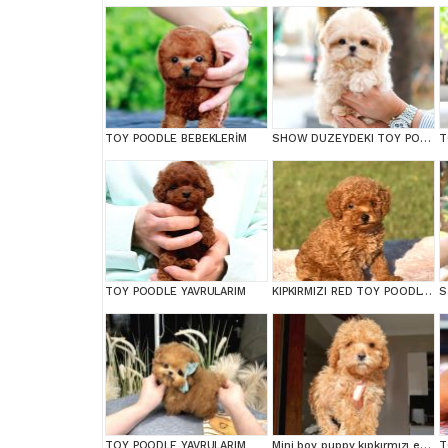
TOY POODLE BEBEKLERİM
SHOW DUZEYDEKI TOY POODLE BEBEKLERIM
T
TOY POODLE YAVRULARIM
KIPKIRMIZI RED TOY POODLE SEVİMLİ YAVRULAR
TOY POODLE YAVRULARIM
Mini boy puppy kıpkırmızı ev üretimi TOOY POODLE
T