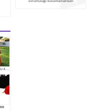
sorumluluğu bulunmamaktadır.
TARIM BAKANLIĞI ONAYLI A KALİTE TOY YAVRULAR
RIM