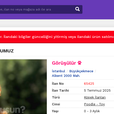
 İlandaki bilgiler güncelliğini yitirmiş veya ilandaki ürün satılmış
RUMUZ
Görüşülür
İstanbul
Büyükçekmece
Alkent 2000 Mah.
İlan No
65425
İlan Tarihi
5 Temmuz 2025
Türü
Köpek İlanları
Cinsi
Poodle - Toy
Yaşı
0 - 3 Aylık