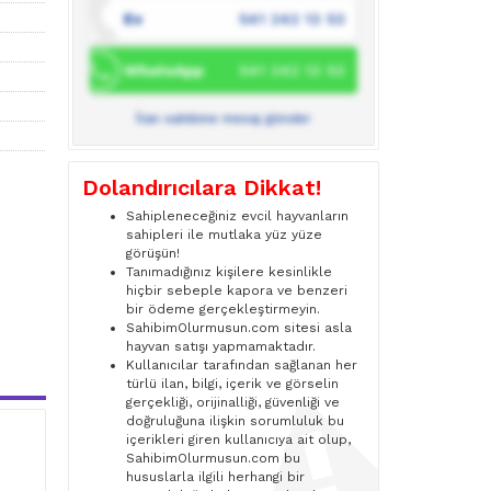
Ev
541 242 13 53
WhatsApp
541 242 13 53
İlan sahibine mesaj gönder
Dolandırıcılara Dikkat!
Sahipleneceğiniz evcil hayvanların
sahipleri ile mutlaka yüz yüze
görüşün!
Tanımadığınız kişilere kesinlikle
hiçbir sebeple kapora ve benzeri
bir ödeme gerçekleştirmeyin.
SahibimOlurmusun.com sitesi asla
hayvan satışı yapmamaktadır.
Kullanıcılar tarafından sağlanan her
türlü ilan, bilgi, içerik ve görselin
gerçekliği, orijinalliği, güvenliği ve
doğruluğuna ilişkin sorumluluk bu
içerikleri giren kullanıcıya ait olup,
SahibimOlurmusun.com bu
hususlarla ilgili herhangi bir