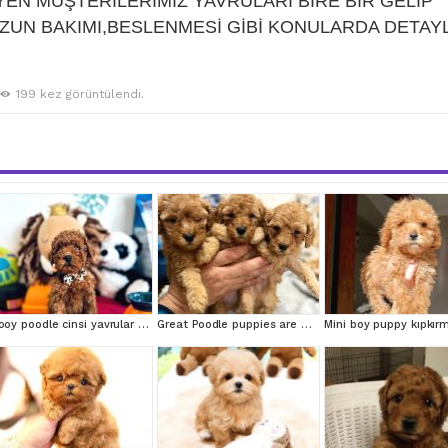
EN MÜŞTERİLERİMİZ YAVRULARI BİRE BİR GELİP
ZUN BAKIMI,BESLENMESİ GİBİ KONULARDA DETAYL
199 kez görüntülendi.
Tooy poodle cinsi yavrular DİŞİ erkek mevcuttur
Great Poodle puppies are waiting for you!