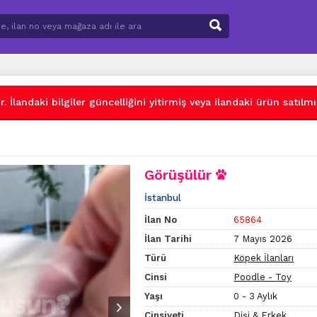
 İlandaki bilgiler güncelliğini yitirmiş veya ilandaki ürün satılmış
Görüşülür
İstanbul
İlan No
65864
İlan Tarihi
7 Mayıs 2026
Türü
Köpek İlanları
Cinsi
Poodle - Toy
Yaşı
0 - 3 Aylık
Cinsiyeti
Dişi & Erkek