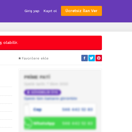
Ücretsiz İlan Ver
Giriş yap
Kayıt ol
 olabilir.
Favorilere ekle
PRİME PATİ
Üyelik tarihi: 7 Ekim 2023
GÜVENİLİR ÜYE
Üyenin tüm ilanlarını görüntüle
Cep
546 442 52 83
WhatsApp
546 442 52 83