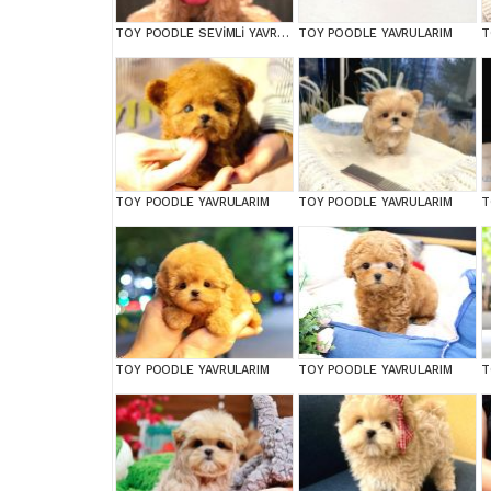
TOY POODLE SEVİMLİ YAVRULAR EV ÜRETİMİ
TOY POODLE YAVRULARIM
T
TOY POODLE YAVRULARIM
TOY POODLE YAVRULARIM
TOY POODLE YAVRULARIM
TOY POODLE YAVRULARIM
T