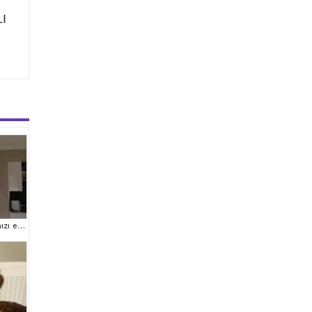
I
Mini boy puppy kıpkırmızı ev üretimi TOOY POODLE