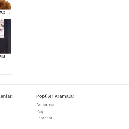
TOOY POODLE YAVRUMUZ 0 TEACUP
RIM
lanları
Popüler Aramalar
Doberman
Pug
Labrador