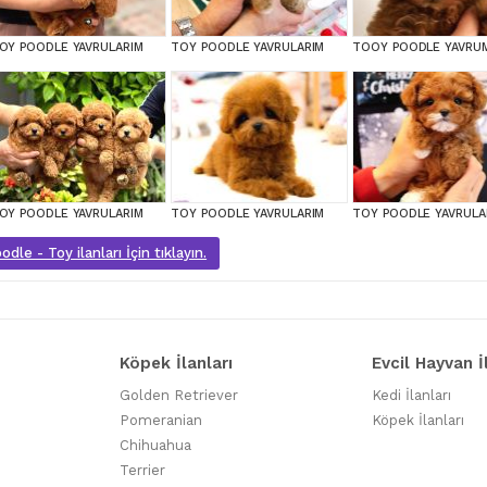
OY POODLE YAVRULARIM
TOY POODLE YAVRULARIM
OY POODLE YAVRULARIM
TOY POODLE YAVRULARIM
TOY POODLE YAVRULA
dle - Toy ilanları İçin tıklayın.
Köpek İlanları
Evcil Hayvan İ
Golden Retriever
Kedi İlanları
Pomeranian
Köpek İlanları
Chihuahua
Terrier