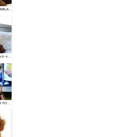
İNANİLMAZ GUZEL RAKAMLARA GERÇEK TOY YAVRULAR
Mini boy puppy kıpkırmızı ev üretimi TOOY POODLE
RED BROWN KORE TOY POODEL BEBEKLERİMİZ BAKIRKÖY