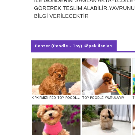
İLE GÖNDERİM SAĞLAMAKTAYIZ.DİLEY
GÖREREK TESLİM ALABİLİR.YAVRUNU
BİLGİ VERİLECEKTİR
Benzer (Poodle - Toy) Köpek İlanları
KIPKIRMIZI RED TOY POODLE SEVİMLİ YAVRULAR
TOY POODLE YAVRULARIM