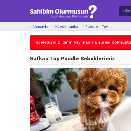
Anasayfa
Köpek İlanları
Poodle - Toy
İncelediğiniz ilanın yayınlanma süresi dolmuştur.
Safkan Toy Poodle Bebeklerimiz