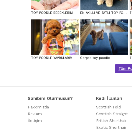
TOY POODLE BEBEKLERİM
EN AKILLI VE TATLI TOY POODLE BEBEKLERIMIZ
T
TOY POODLE YAVRULARIM
Gerçek toy poodle
T
Tüm Poo
Sahibim Olurmusun?
Kedi İlanları
Hakkımızda
Scottish Fold
Reklam
Scottish Straight
İletişim
British Shorthair
Exotic Shorthair