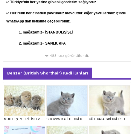
✅ Türkiye'nin her yerine güvenli gönderim sağlıyoruz
✅ Her renk her cinsden yavrumuz mevcuttur. diğer yavrularımız içinde
WhatsApp dan iletişime geçebilirsiniz.
1.
mağazamız= İSTANBUL/ŞİŞLİ
2. mağazamız= ŞANLIURFA
483 kez görüntülendi.
Benzer (British Shorthair) Kedi İlanları
MUHTEŞEM BRİTİSH VE SCOTTİSH YAVRULAR
SHOWW KALİTE GRİ BRİTİSH SHORTHAİR YAVRUMUZ
KÜT KAFA GRİ BRİTİSH SHORTHAİR