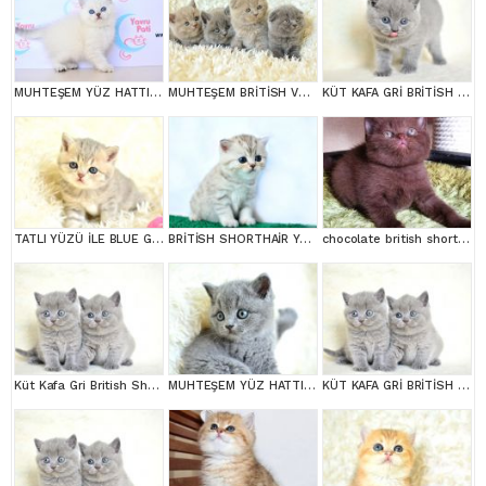
MUHTEŞEM YÜZ HATTI SİLVER BRİTİSH SHORTHAİR NS1133
MUHTEŞEM BRİTİSH VE SCOTTİSH YAVRULAR
KÜT KAFA GRİ BRİTİSH SHORTHAİR
TATLI YÜZÜ İLE BLUE GOLDEN BRİTİSH SHORTHAİR
BRİTİSH SHORTHAİR YAVRUMUZ
chocolate british shortair
Küt Kafa Gri British Shorthair
MUHTEŞEM YÜZ HATTINA SAHİP GRİ BRİTİSH SHORTHAİR YAVRUMUZ
KÜT KAFA GRİ BRİTİSH SHORTHAİR YAVRULARIMIZ