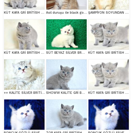
KÜT KAFA GRİ BRİTİSH SHORTHAİR YAVRULARIMIZ
Asil duruşu ile black golden british shortair
ŞAMPİYON SOYUNDAN NY11 GOLDEN BRİTİSH SHORTHAİR
KÜT KAFA GRİ BRİTİSH SHORTHAİR
SÜT BEYAZ SİLVER BRTİSH SHORTHAİR NS1133
KÜT KAFA GRİ BRİTİSH SHORTHAİR YAVRULARIMIZ
++ KALİTE SİLVER BRİTİSH SHORTHAİR
SHOWW KALİTE GRİ BRİTİSH SHORTHAİR YAVRUMUZ
KÜT KAFA GRİ BRİTİSH SHORTHAİR YAVRULARIMIZ
BONCUK GÖZLÜ SİLVER BRİTİSH SHORTHAİR NS1133
TOP KAFA GRİ BRİTİSH SHORTHAİR YAVRUMUZ
BONCUK GÖZLÜ SİLVER BRİTİSH SHORTHAİR NS1133