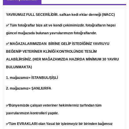
YAVRUMUZ FULL SECERİLİDİR. safkan kedi ırklar derneği (WACC)
✅ Tüm fotoğraflar bize ait ve kendi çekimimizdir. fotoğrafların hepsi
güncel mağazada bulunan yavrularımızın fotoğraflarıdır.
✅ MAĞAZALARIMIZDAN BİRİNE GELİP İSTEDİĞİNİZ YAVRUYU
BEĞENİP
VETERİNER
KLİNİĞİ KONTROLÜNDE TESLİM
ALABİLİRSİNİZ. (HER MAĞAZAMIZDA HAZIRDA MİNİMUM 30 YAVRU
BULUNMAKTA)
1.
mağazamız= İSTANBUL/ŞİŞLİ
2. mağazamız= ŞANLIURFA
✅Bünyemizde çalışan veteriner hekimlermiz tarfından tüm
yavrularımızın kontrolleri yapılır.
✅Tüm EVRAKLARI olan Yasal bir işletmeyiz bir birinden bağımsız