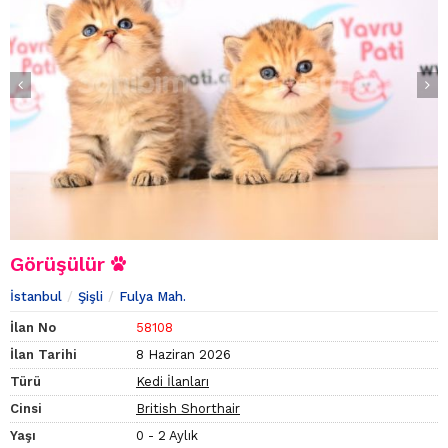
Görüşülür
İstanbul
Şişli
Fulya Mah.
İlan No
58108
İlan Tarihi
8 Haziran 2026
Türü
Kedi İlanları
Cinsi
British Shorthair
Yaşı
0 - 2 Aylık