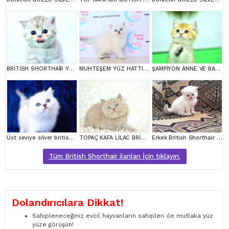
BRİTİSH SHORTHAİR YAVRUMUZ
MUHTEŞEM YÜZ HATTI SİLVER BRİTİSH SHORTHAİRNS1133
ŞAMPİYON ANNE VE BABANI YAVRUSU NY11 GOLDEN BRİTİSH SHORTHAİR YAVRUMUZ
Üst seviye silver british shorthair yavrumuz ns1133
TOPAÇ KAFA LİLAC BRİTİSH SHORTHAİR
Erkek British Shorthair Red Point
Tüm British Shorthair ilanları İçin tıklayın.
Dolandırıcılara Dikkat!
Sahipleneceğiniz evcil hayvanların sahipleri ile mutlaka yüz
yüze görüşün!