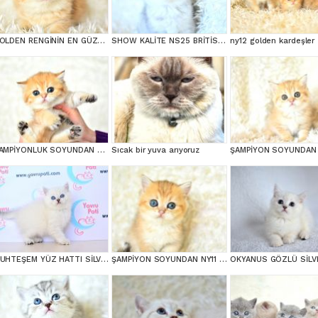
GOLDEN RENGİNİN EN GÜZEL TONU NY11 BRİTİSH SHORTHAİR
SHOW KALİTE NS25 BRİTİSH SHORTHAİR YAVRUMUZ DİŞİ
ny12 golden kardeşler
ŞAMPİYONLUK SOYUNDAN NY11 GOLDEN BRİTİSH SHORTHAİR
Sıcak bir yuva arıyoruz
MUHTEŞEM YÜZ HATTI SİLVER BRİTİSH SHORTHAİRNS1133
ŞAMPİYON SOYUNDAN NY11 GOLDEN BRİTİSH SHORTHAİR