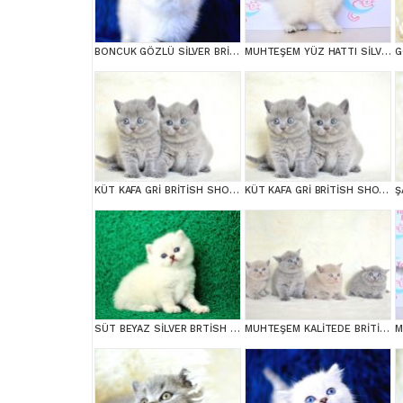
BONCUK GÖZLÜ SİLVER BRİTİSH SHORTHAİR NS1133
MUHTEŞEM YÜZ HATTI SİLVER BRİTİSH SHORTHAİR NS1133
KÜT KAFA GRİ BRİTİSH SHORTHAİR YAVRULARIMIZ
KÜT KAFA GRİ BRİTİSH SHORTHAİR YAVRULARIMIZ
SÜT BEYAZ SİLVER BRTİSH SHORTHAİR NS1133
MUHTEŞEM KALİTEDE BRİTİSH SHORTHAİR YAVRULARIMIZ