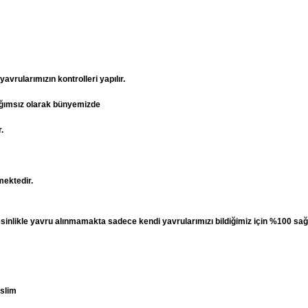
vrularımızın kontrolleri yapılır.
ağımsız olarak bünyemizde
.
mektedir.
esinlikle yavru alınmamakta sadece kendi yavrularımızı bildiğimiz için %100 sağ
eslim