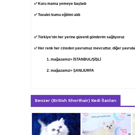
✅ Kuru mama yemeye başladı
✅ Tuvalet kumu eğitimi aldı
✅ Türkiye'nin her yerine güvenli gönderim sağlıyoruz
✅ Her renk her cinsden yavrumuz mevcuttur. diğer yavruları
1.
mağazamız= İSTANBUL/ŞİŞLİ
2. mağazamız= ŞANLIURFA
Benzer (British Shorthair) Kedi İlanları