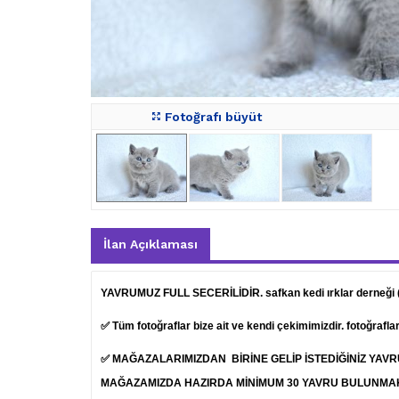
Fotoğrafı büyüt
İlan Açıklaması
YAVRUMUZ FULL SECERİLİDİR. safkan kedi ırklar derneği
✅ Tüm fotoğraflar bize ait ve kendi çekimimizdir. fotoğrafl
✅ MAĞAZALARIMIZDAN BİRİNE GELİP İSTEDİĞİNİZ YAV
MAĞAZAMIZDA HAZIRDA MİNİMUM 30 YAVRU BULUNMA