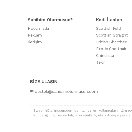
Sahibim Olurmusun?
Kedi İlanları
Hakkımızda
Scottish Fold
Reklam
Scottish Straight
İletişim
British Shorthair
Exotic Shorthair
Chinchilla
Tekir
BİZE ULAŞIN
destek@sahibimolurmusun.com
SahibimOlurmusun.com'da ilan veren kullanıcıların tüm içerik,
Bu içeriğin, görüş ve bilgilerin yanlışlık, eksiklik veya yas