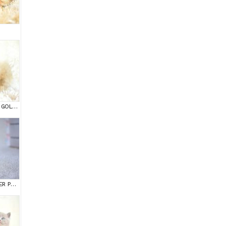
ŞAMPİYON SOYUNDAN GOLDEN NY11 BRİTİSH SHORTHAİR YAVRUMUZ erkek
OKYANUS GÖZLÜ SİLVER POİNT BRİTİSH SHORTHAİR YAVRUMUZ