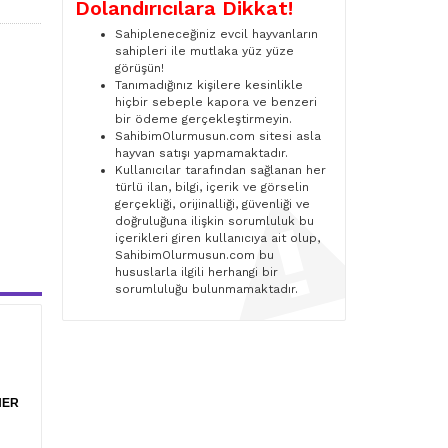
Dolandırıcılara Dikkat!
Sahipleneceğiniz evcil hayvanların
sahipleri ile mutlaka yüz yüze
görüşün!
Tanımadığınız kişilere kesinlikle
hiçbir sebeple kapora ve benzeri
bir ödeme gerçekleştirmeyin.
SahibimOlurmusun.com sitesi asla
hayvan satışı yapmamaktadır.
Kullanıcılar tarafından sağlanan her
türlü ilan, bilgi, içerik ve görselin
gerçekliği, orijinalliği, güvenliği ve
doğruluğuna ilişkin sorumluluk bu
içerikleri giren kullanıcıya ait olup,
SahibimOlurmusun.com bu
hususlarla ilgili herhangi bir
sorumluluğu bulunmamaktadır.
HER