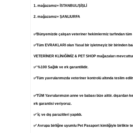
1.
mağazamız= İSTANBUL/ŞİŞLİ
2. mağazamız= ŞANLIURFA
✅Bünyemizde çalışan veteriner hekimlermiz tarfından tüm ya
✅Tüm EVRAKLARI olan Yasal bir işletmeyiz bir birinden b
VETERİNER KLİNiĞİMİZ & PET SHOP mağazaları mevcuttur
✅ %100 Sağlık ve ırk garantilidir.
✅Tüm yavrularımızda veteriner kontrolü altında teslim edil
✅TÜM Yavrularımızın anne ve babası bize aittir. dışardan k
ırk garantisi veriyoruz.
✅ İç ve dış parazitleri yapıldı.
✅ Avrupa birliğne uyumlu Pet Pasaport kimliğiyle birlikte t