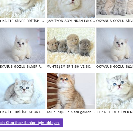
++ KALİTE SİLVER BRİTİSH SHORTHAİR
ŞAMPİYON SOYUNDAN LYNX BRİTİSH SHORTHAİR
OKYANUS GÖZLÜ SİLVER POİNT BRİTİSH SHORTHAİR YAVRUMUZ
MUHTEŞEM BRİTİSH VE SCOTTİSH YAVRULAR
++ KALİTE BRİTİSH SHORTHAİR
Asil duruşu ile black golden british shortair
sh Shorthair ilanları İçin tıklayın.