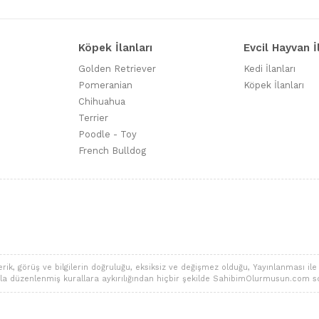
Köpek İlanları
Evcil Hayvan İ
Golden Retriever
Kedi İlanları
Pomeranian
Köpek İlanları
Chihuahua
Terrier
Poodle - Toy
French Bulldog
 görüş ve bilgilerin doğruluğu, eksiksiz ve değişmez olduğu, Yayınlanması ile ilgi
alarla düzenlenmiş kurallara aykırılığından hiçbir şekilde SahibimOlurmusun.com s