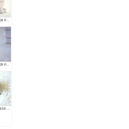
OKYANUS GÖZLÜ SİLVER POİNT BRİTİSH SHORTHAİR YAVRUMUZ
OKYANUS GÖZLÜ SİLVER POİNT BRİTİSH SHORTHAİR YAVRUMUZ
++ KALİTEDE SİLVER NS24 BRİTİSH SHORTHAİR