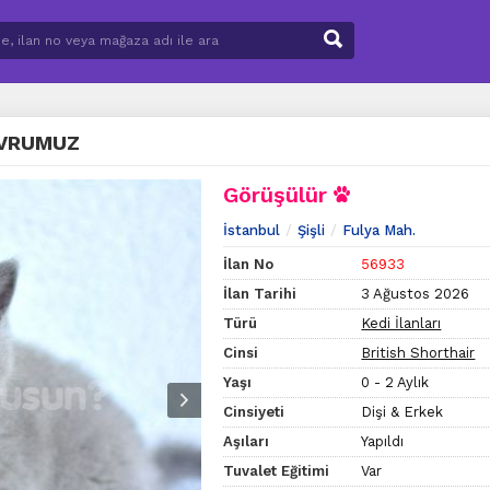
AVRUMUZ
Görüşülür
İstanbul
Şişli
Fulya Mah.
İlan No
56933
İlan Tarihi
3 Ağustos 2026
Türü
Kedi İlanları
Cinsi
British Shorthair
Yaşı
0 - 2 Aylık
Cinsiyeti
Dişi & Erkek
Aşıları
Yapıldı
Tuvalet Eğitimi
Var