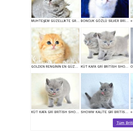
MUHTEŞEM GÜZELLİKTE GRİ BRİTİSH
BONCUK GÖZLÜ SİLVER BRİTİSH SHORTHAİR NS1133
GOLDEN RENGİNİN EN GÜZEL TONU NY11 BRİTİSH SHORTHAİR
KÜT KAFA GRİ BRİTİSH SHORTHAİR YAVRULARIMIZ
KÜT KAFA GRİ BRİTİSH SHORTHAİR
SHOWW KALİTE GRİ BRİTİSH SHORTHAİR YAVRUMUZ
Tüm Briti