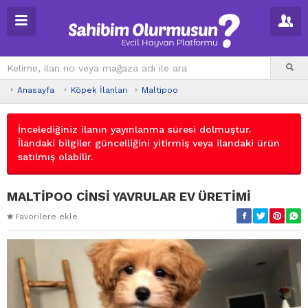
Anasayfa
Köpek İlanları
Maltipoo
İncelediğiniz ilanın yayınlanma süresi dolmuştur.
İlandaki bilgiler güncelliğini yitirmiş veya ilandaki ürün
satılmış olabilir.
MALTİPOO CİNSİ YAVRULAR EV ÜRETİMİ
Favorilere ekle