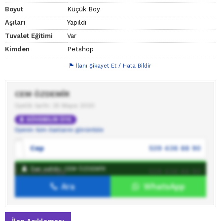
Boyut
Küçük Boy
Aşıları
Yapıldı
Tuvalet Eğitimi
Var
Kimden
Petshop
İlanı Şikayet Et / Hata Bildir
CEM ÖZDEMİR
Üyelik tarihi: 25 Mayıs 2020
GÜVENİLİR ÜYE
Üyenin tüm ilanlarını görüntüle
Cep
539 436 88 90
İlan sahibi: CEM ÖZDEMİR
WhatsApp
539 436 88 90
Ara
WhatsApp
İlan sahibine mesaj gönder