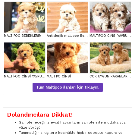
MALTIPOO BEBEKLERIM
Antialerjik maltipoo Bebeklerim
MALTİPOO CİNSİ YAVRULAR EV ÜRETİMİ
MALTİPOO CİNSİ YAVRULAR EV ÜRETİMİ
MALTİPO CİNSİ
COK UYGUN RAKAMLARA GERÇEK MALTİPOO YAVRULAR
Tüm Maltipoo ilanları İçin tıklayın.
Dolandırıcılara Dikkat!
Sahipleneceğiniz evcil hayvanların sahipleri ile mutlaka yüz
yüze görüşün!
Tanımadığınız kişilere kesinlikle hiçbir sebeple kapora ve