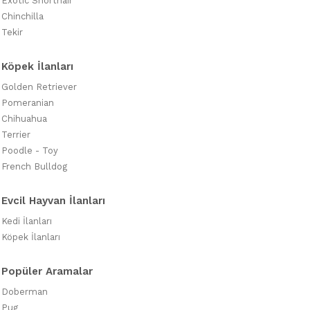
Exotic Shorthair
Chinchilla
Tekir
Köpek İlanları
Golden Retriever
Pomeranian
Chihuahua
Terrier
Poodle - Toy
French Bulldog
Evcil Hayvan İlanları
Kedi İlanları
Köpek İlanları
Popüler Aramalar
Doberman
Pug