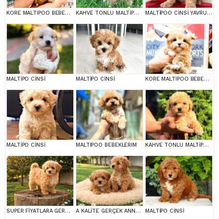
KORE MALTIPOO BEBEKLERIM
KAHVE TONLU MALTİPOO CİNSİ YAVRULAR
MALTİPOO CİNSİ YAVRULAR EV ÜRETİMİ
MALTİPO CİNSİ
MALTİPO CİNSİ
KORE MALTIPOO BEBEKLERIM
MALTİPO CİNSİ
MALTIPOO BEBEKLERIM
KAHVE TONLU MALTİPOO CİNSİ YAVRULAR
SUPER FİYATLARA GERÇEK MALTİPOO YAVRULAR
A KALİTE GERÇEK ANNE BABA MALTİPOO YAVRULAR
MALTİPO CİNSİ