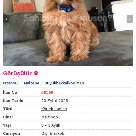
Görüşülür
İstanbul
Maltepe
Büyükbakkalköy Mah.
İlan No
66299
İlan Tarihi
20 Eylül 2025
Türü
Köpek İlanları
Cinsi
Maltipoo
Yaşı
0 - 3 Aylık
Cinsiyeti
Dişi & Erkek