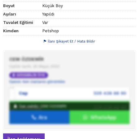
Boyut
Küçük Boy
Aşıları
Yapıldı
Tuvalet Eğitimi
Var
Kimden
Petshop
İlanı Şikayet Et / Hata Bildir
CEM ÖZDEMİR
Üyelik tarihi: 25 Mayıs 2020
GÜVENİLİR ÜYE
Üyenin tüm ilanlarını görüntüle
Cep
539 436 88 90
İlan sahibi: CEM ÖZDEMİR
WhatsApp
539 436 88 90
Ara
WhatsApp
İlan sahibine mesaj gönder