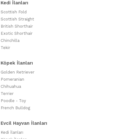
Kedi İlanları
Scottish Fold
Scottish Straight
British Shorthair
Exotic Shorthair
Chinchilla
Tekir
Köpek İlanları
Golden Retriever
Pomeranian
Chihuahua
Terrier
Poodle - Toy
French Bulldog
Evcil Hayvan İlanları
Kedi İlanları