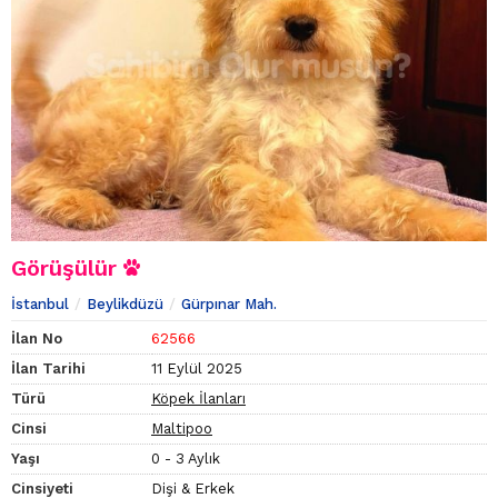
Görüşülür
İstanbul
Beylikdüzü
Gürpınar Mah.
İlan No
62566
İlan Tarihi
11 Eylül 2025
Türü
Köpek İlanları
Cinsi
Maltipoo
Yaşı
0 - 3 Aylık
Cinsiyeti
Dişi & Erkek