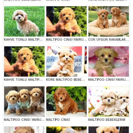
KAHVE TONLU MALTİPOO CİNSİ YAVRULAR
MALTİPOO CİNSİ YAVRULAR EV ÜRETİMİ
COK UYGUN RAKAMLARA GERÇEK MALTİPOO YAVRULAR
KAHVE TONLU MALTİPOO CİNSİ YAVRULAR
KORE MALTIPOO BEBEKLERIM
MALTİPOO CİNSİ YAVRULAR EV ÜRETİMİ
MALTİPOO CİNSİ YAVRULAR EV ÜRETİMİ
MALTİPO CİNSİ
MALTIPOO BEBEKLERIM