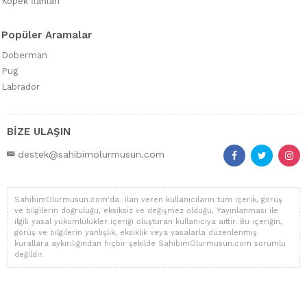
Köpek İlanları
Popüler Aramalar
Doberman
Pug
Labrador
BİZE ULAŞIN
destek@sahibimolurmusun.com
SahibimOlurmusun.com'da ilan veren kullanıcıların tüm içerik, görüş
ve bilgilerin doğruluğu, eksiksiz ve değişmez olduğu, Yayınlanması ile
ilgili yasal yükümlülükler içeriği oluşturan kullanıcıya aittir. Bu içeriğin,
görüş ve bilgilerin yanlışlık, eksiklik veya yasalarla düzenlenmiş
kurallara aykırılığından hiçbir şekilde SahibimOlurmusun.com sorumlu
değildir.