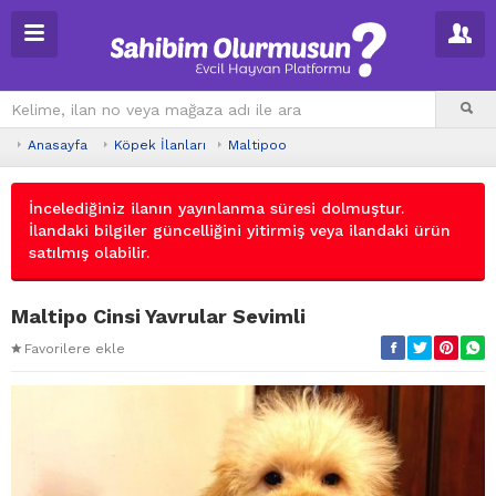
Anasayfa
Köpek İlanları
Maltipoo
İncelediğiniz ilanın yayınlanma süresi dolmuştur.
İlandaki bilgiler güncelliğini yitirmiş veya ilandaki ürün
satılmış olabilir.
Maltipo Cinsi Yavrular Sevimli
Favorilere ekle