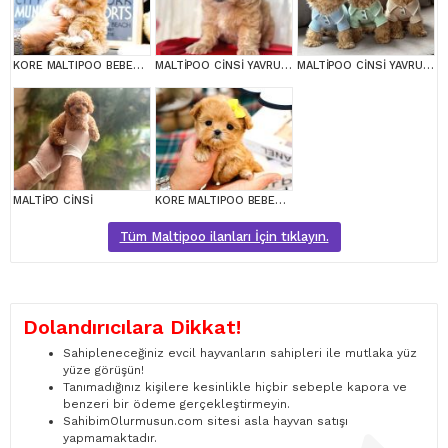
KORE MALTIPOO BEBEKLERIM
MALTİPOO CİNSİ YAVRULAR EV ÜRETİMİ
MALTİPOO CİNSİ YAVRULAR EV ÜRETİMİ
MALTİPO CİNSİ
KORE MALTIPOO BEBEKLERIM
Tüm Maltipoo ilanları İçin tıklayın.
Dolandırıcılara Dikkat!
Sahipleneceğiniz evcil hayvanların sahipleri ile mutlaka yüz
yüze görüşün!
Tanımadığınız kişilere kesinlikle hiçbir sebeple kapora ve
benzeri bir ödeme gerçekleştirmeyin.
SahibimOlurmusun.com sitesi asla hayvan satışı
yapmamaktadır.