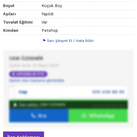
Boyut
Küçük Boy
Aşıları
Yapıldı
Tuvalet Eğitimi
Var
Kimden
Petshop
İlanı Şikayet Et / Hata Bildir
CEM ÖZDEMİR
Üyelik tarihi: 25 Mayıs 2020
GÜVENİLİR ÜYE
Üyenin tüm ilanlarını görüntüle
Cep
539 436 88 90
İlan sahibi: CEM ÖZDEMİR
WhatsApp
539 436 88 90
Ara
WhatsApp
İlan sahibine mesaj gönder