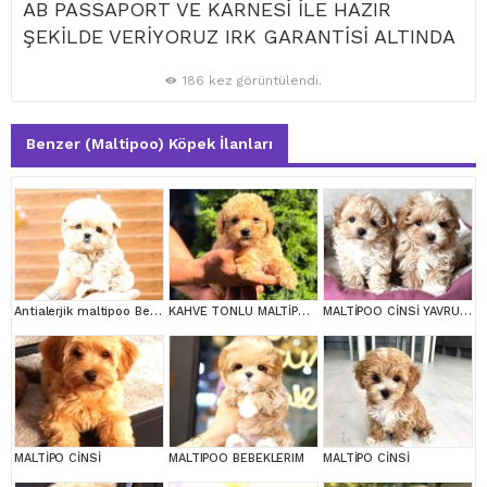
AB PASSAPORT VE KARNESİ İLE HAZIR
ŞEKİLDE VERİYORUZ IRK GARANTİSİ ALTINDA
186 kez görüntülendi.
Benzer (Maltipoo) Köpek İlanları
Antialerjik maltipoo Bebeklerim
KAHVE TONLU MALTİPOO CİNSİ YAVRULAR
MALTİPOO CİNSİ YAVRULAR EV ÜRETİMİ
MALTİPO CİNSİ
MALTIPOO BEBEKLERIM
MALTİPO CİNSİ