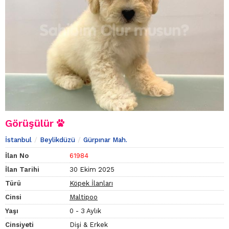
Görüşülür
İstanbul
Beylikdüzü
Gürpınar Mah.
İlan No
61984
İlan Tarihi
30 Ekim 2025
Türü
Köpek İlanları
Cinsi
Maltipoo
Yaşı
0 - 3 Aylık
Cinsiyeti
Dişi & Erkek