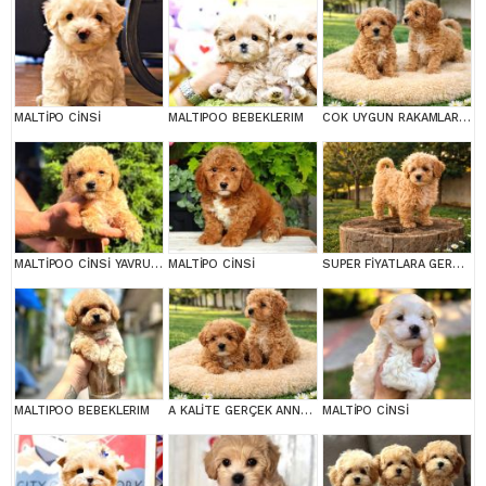
MALTİPO CİNSİ
MALTIPOO BEBEKLERIM
COK UYGUN RAKAMLARA GERÇEK MALTİPOO YAVRULAR
MALTİPOO CİNSİ YAVRULAR EV ÜRETİMİ
MALTİPO CİNSİ
SUPER FİYATLARA GERÇEK MALTİPOO YAVRULAR
MALTIPOO BEBEKLERIM
A KALİTE GERÇEK ANNE BABA MALTİPOO YAVRULAR
MALTİPO CİNSİ