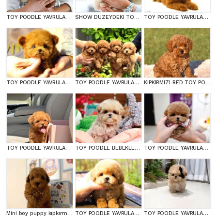
TOY POODLE YAVRULARIM
SHOW DUZEYDEKI TOY POODLE BEBEKLERIM
TOY POODLE YAVRULARIM
TOY POODLE YAVRULARIM
TOY POODLE YAVRULARIM
KIPKIRMIZI RED TOY POODLE SEVİMLİ YAVRULAR
TOY POODLE YAVRULARIM
TOY POODLE BEBEKLERİM
TOY POODLE YAVRULARIM
Mini boy puppy kıpkırmızı ev üretimi yavrularımız TOOY POODLE
TOY POODLE YAVRULARIM
TOY POODLE YAVRULARIM