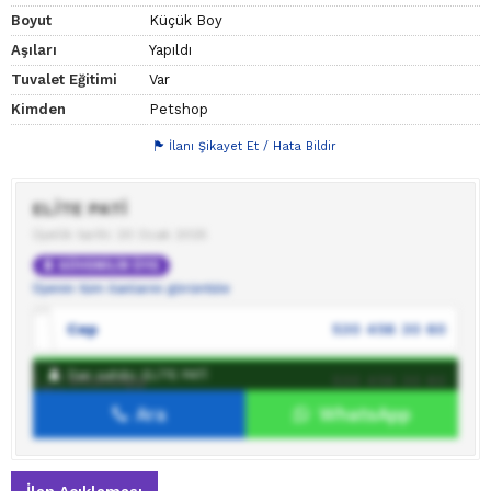
Boyut
Küçük Boy
Aşıları
Yapıldı
Tuvalet Eğitimi
Var
Kimden
Petshop
İlanı Şikayet Et / Hata Bildir
ELİTE PATİ
Üyelik tarihi: 20 Ocak 2025
GÜVENİLİR ÜYE
Üyenin tüm ilanlarını görüntüle
Cep
530 456 30 60
İlan sahibi: ELİTE PATİ
WhatsApp
530 456 30 60
Ara
WhatsApp
İlan sahibine mesaj gönder