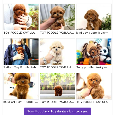
TOY POODLE YAVRULARIM
TOY POODLE YAVRULARIM
Mini boy puppy kıpkırmızı ev üretimi TOOY POODLE
Safkan Toy Poodle Bebeklerimiz
TOY POODLE YAVRULARIM
Tooy poodle cinsi yavrular DİŞİ erkek mevcuttur
KOREAN TOY POODLE YAVRULARIM
TOY POODLE YAVRULARIM
TOY POODLE YAVRULARIM
Tüm Poodle - Toy ilanları İçin tıklayın.