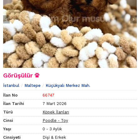
Görüşülür
İstanbul
Maltepe
Küçükyalı Merkez Mah.
İlan No
66747
İlan Tarihi
7 Mart 2026
Türü
Köpek İlanları
Cinsi
Poodle - Toy
Yaşı
0 - 3 Aylık
Cinsiyeti
Dişi & Erkek