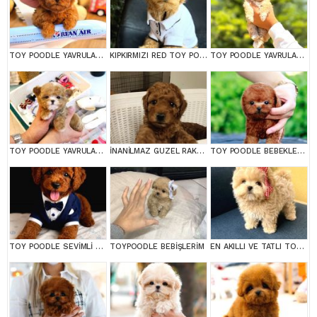
TOY POODLE YAVRULARIM
KIPKIRMIZI RED TOY POODLE SEVİMLİ YAVRULAR
TOY POODLE YAVRULARIM
TOY POODLE YAVRULARIM
İNANİLMAZ GUZEL RAKAMLARA GERÇEK TOY YAVRULAR
TOY POODLE BEBEKLERİM
TOY POODLE SEVİMLİ YAVRULAR EV ÜRETİMİ
TOYPOODLE BEBİŞLERİM
EN AKILLI VE TATLI TOY POODLE BEBEKLERIMIZ