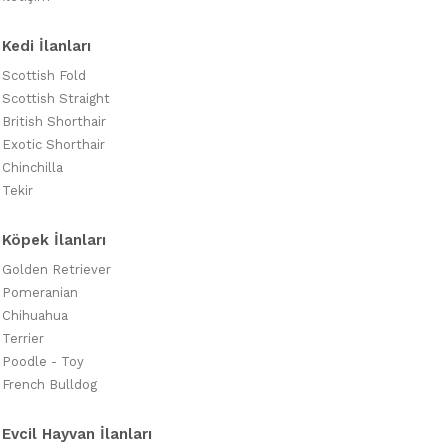
Kedi İlanları
Scottish Fold
Scottish Straight
British Shorthair
Exotic Shorthair
Chinchilla
Tekir
Köpek İlanları
Golden Retriever
Pomeranian
Chihuahua
Terrier
Poodle - Toy
French Bulldog
Evcil Hayvan İlanları