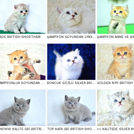
S25 BRİTİSH SHORTHAİR
ŞAMPİYON SOYUNDAN LYNX BRİTİSH SHORTHAİR
ŞAMPİYONLUK SOYUNDAN NY11 GOLDEN BRİTİSH SHORTHAİR
BONCUK GÖZLÜ SİLVER BRİTİSH SHORTHAİR NS1133
SHOWW KALİTE GRİ BRİTİSH SHORTHAİR YAVRUMUZ
TOP KAFA GRİ BRİTİSH SHORTHAİR YAVRUMUZ