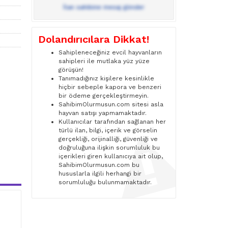
İlan sahibine mesaj gönder
Dolandırıcılara Dikkat!
Sahipleneceğiniz evcil hayvanların
sahipleri ile mutlaka yüz yüze
görüşün!
Tanımadığınız kişilere kesinlikle
hiçbir sebeple kapora ve benzeri
bir ödeme gerçekleştirmeyin.
SahibimOlurmusun.com sitesi asla
hayvan satışı yapmamaktadır.
Kullanıcılar tarafından sağlanan her
türlü ilan, bilgi, içerik ve görselin
gerçekliği, orijinalliği, güvenliği ve
doğruluğuna ilişkin sorumluluk bu
içerikleri giren kullanıcıya ait olup,
SahibimOlurmusun.com bu
hususlarla ilgili herhangi bir
sorumluluğu bulunmamaktadır.