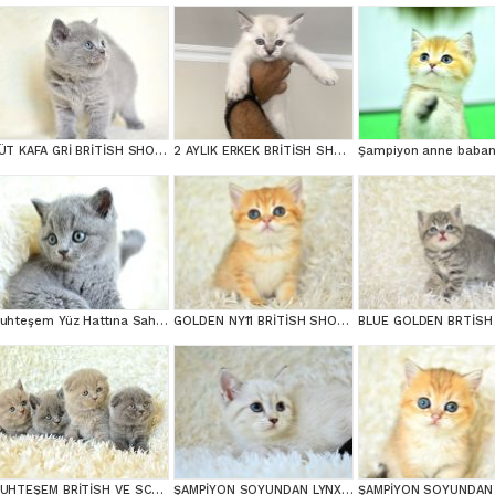
KÜT KAFA GRİ BRİTİSH SHORTHAİR YAVRULARIMIZ
2 AYLIK ERKEK BRİTİSH SHORT HAİR
Muhteşem Yüz Hattına Sahip gri british shorthair
GOLDEN NY11 BRİTİSH SHORTHAİR YAVRUMUZ
MUHTEŞEM BRİTİSH VE SCOTTİSH YAVRULAR
ŞAMPİYON SOYUNDAN LYNX BRİTİSH SHORTHAİR