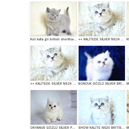
Küt kafa gri british shorthair yavrularımız
++ KALİTEDE SİLVER NS24 BRİTİSH SHORTHAİR
++ KALİTEDE SİLVER NS24 BRİTİSH SHORTHAİR
BONCUK GÖZLÜ SİLVER BRİTİSH SHORTHAİR NS1133
OKYANUS GÖZLÜ SİLVER POİNT BRİTİSH SHORTHAİR YAVRUMUZ erkek
SHOW KALİTE NS25 BRİTİSH SHORTHAİR YAVRUMUZ DİŞİ