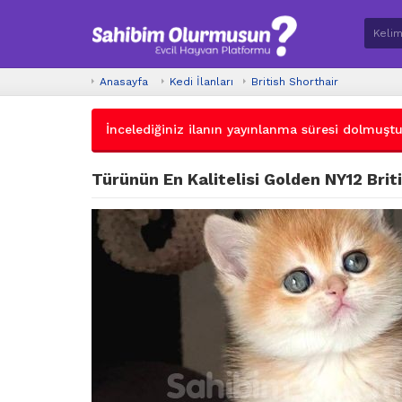
Anasayfa
Kedi İlanları
British Shorthair
İncelediğiniz ilanın yayınlanma süresi dolmuştur.
Türünün En Kalitelisi Golden NY12 Brit