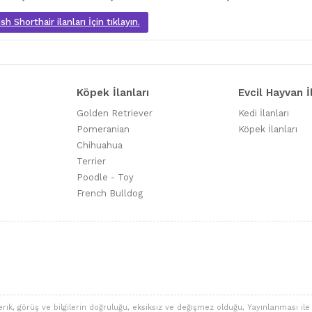
sh Shorthair ilanları İçin tıklayın.
Köpek İlanları
Evcil Hayvan İ
Golden Retriever
Kedi İlanları
Pomeranian
Köpek İlanları
Chihuahua
Terrier
Poodle - Toy
French Bulldog
 görüş ve bilgilerin doğruluğu, eksiksiz ve değişmez olduğu, Yayınlanması ile ilgi