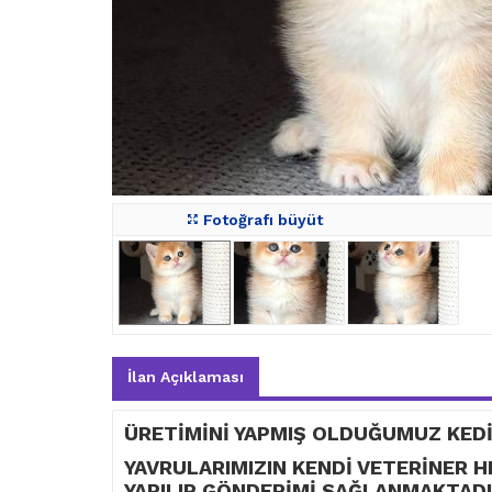
Fotoğrafı büyüt
İlan Açıklaması
ÜRETİMİNİ YAPMIŞ OLDUĞUMUZ KEDİ
YAVRULARIMIZIN KENDİ VETERİNER 
YAPILIP GÖNDERİMİ SAĞLANMAKTADI