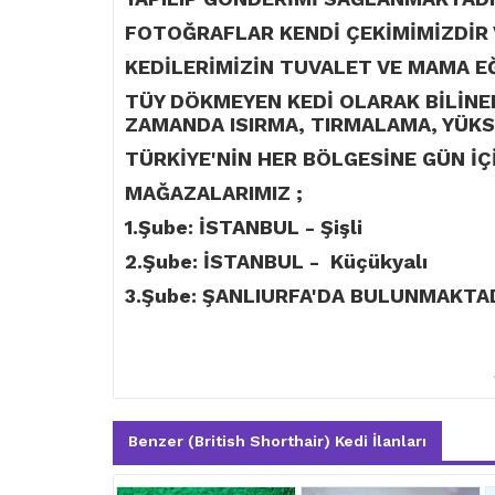
FOTOĞRAFLAR KENDİ ÇEKİMİMİZDİR 
KEDİLERİMİZİN TUVALET VE MAMA E
TÜY DÖKMEYEN KEDİ OLARAK BİLİNEN
ZAMANDA ISIRMA, TIRMALAMA, YÜKS
TÜRKİYE'NİN HER BÖLGESİNE GÜN İ
MAĞAZALARIMIZ ;
1.Şube: İSTANBUL - Şişli
2.Şube: İSTANBUL - Küçükyalı
3.Şube: ŞANLIURFA'DA BULUNMAKTAD
Benzer (British Shorthair) Kedi İlanları