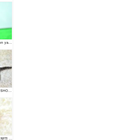
Şampiyon anne babanın yavrusu ny11 golden british
BLUE GOLDEN BRTİSH SHORTHAİR YAVRUMUZ
ŞAMPİYON SOYUNDAN NY11 GOLDEN BRİTİSH SHORTHAİR