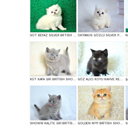
SÜT BEYAZ SİLVER BRTİSH SHORTHAİR NS1133
OKYANUS GÖZLÜ SİLVER POİNT BRİTİSH SHORTHAİR YAVRUMUZ
N
KÜT KAFA GRİ BRİTİSH SHORTHAİR
GÖZ ALICI KOYU KAHVE RENGİ İLE BRİTİSH SHORTHAİR
SHOWW KALİTE GRİ BRİTİSH SHORTHAİR YAVRUMUZ
GOLDEN NY11 BRİTİSH SHORTHAİR YAVRUMUZ