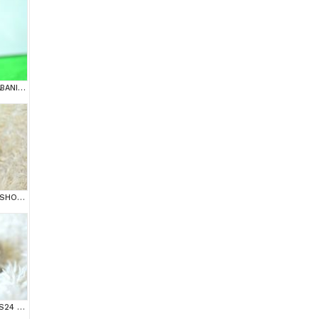
ŞAMPİYON ANNE VE BABANI YAVRUSU NY11 GOLDEN BRİTİSH SHORTHAİR YAVRUMUZ
GOLDEN NY11 BRİTİSH SHORTHAİR YAVRUMUZ
++ KALİTEDE SİLVER NS24 BRİTİSH SHORTHAİR