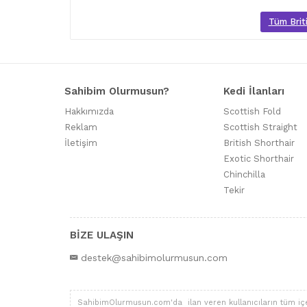
Tüm Briti
Sahibim Olurmusun?
Kedi İlanları
Hakkımızda
Scottish Fold
Reklam
Scottish Straight
İletişim
British Shorthair
Exotic Shorthair
Chinchilla
Tekir
BİZE ULAŞIN
destek@sahibimolurmusun.com
SahibimOlurmusun.com'da ilan veren kullanıcıların tüm içerik,