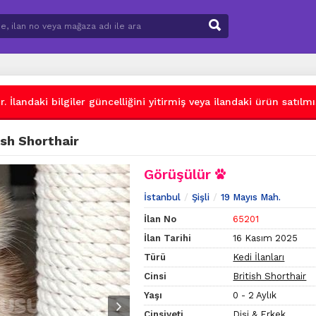
 İlandaki bilgiler güncelliğini yitirmiş veya ilandaki ürün satılmış
ish Shorthair
Görüşülür
İstanbul
Şişli
19 Mayıs Mah.
İlan No
65201
İlan Tarihi
16 Kasım 2025
Türü
Kedi İlanları
Cinsi
British Shorthair
Yaşı
0 - 2 Aylık
Cinsiyeti
Dişi & Erkek