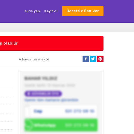
Ücretsiz İlan Ver
Giriş yap
Kayıt ol
 olabilir.
Favorilere ekle
BAHAR YILDIZ
Üyelik tarihi: 13 Haziran 2022
GÜVENİLİR ÜYE
Üyenin tüm ilanlarını görüntüle
Cep
531 273 09 10
WhatsApp
531 273 09 10