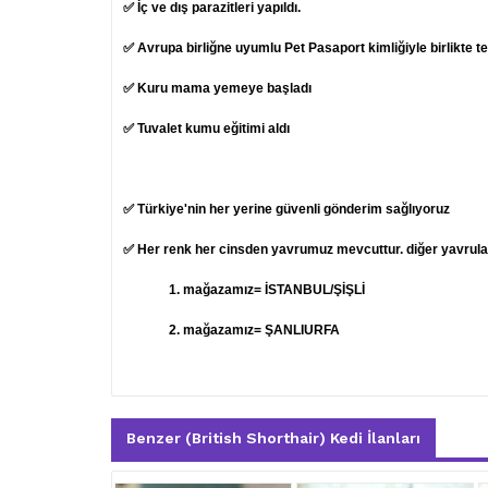
✅ İç ve dış parazitleri yapıldı.
✅ Avrupa birliğne uyumlu Pet Pasaport kimliğiyle birlikte t
✅ Kuru mama yemeye başladı
✅ Tuvalet kumu eğitimi aldı
✅ Türkiye'nin her yerine güvenli gönderim sağlıyoruz
✅ Her renk her cinsden yavrumuz mevcuttur. diğer yavruları
1.
mağazamız= İSTANBUL/ŞİŞLİ
2. mağazamız= ŞANLIURFA
Benzer (British Shorthair) Kedi İlanları