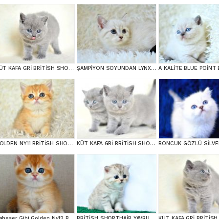
KÜT KAFA GRİ BRİTİSH SHORTHAİR
ŞAMPİYON SOYUNDAN LYNX BRİTİSH SHORTHAİR
GOLDEN NY11 BRİTİSH SHORTHAİR YAVRUMUZ
KÜT KAFA GRİ BRİTİSH SHORTHAİR YAVRULARIMIZ
Şaheser Gibi Golden Ny12 British Shorthair
BRİTİSH SHORTHAİR YAVRUMUZ