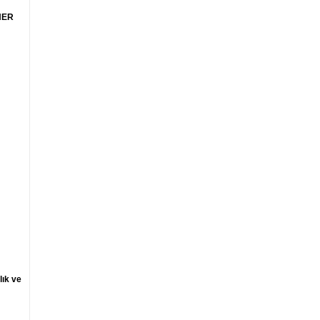
HER
lık ve