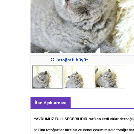
Fotoğrafı büyüt
İlan Açıklaması
YAVRUMUZ FULL SECERİLİDİR. safkan kedi ırklar derneği
✅ Tüm fotoğraflar bize ait ve kendi çekimimizdir. fotoğrafl