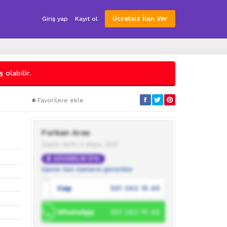
Ücretsiz İlan Ver
Giriş yap
Kayıt ol
 olabilir.
Favorilere ekle
Furkan Aras
Üyelik tarihi: 5 Mayıs 2021
GÜVENİLİR ÜYE
Üyenin tüm ilanlarını görüntüle
Cep
531 243 15 45
WhatsApp
531 243 15 45