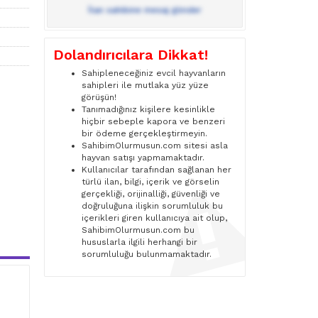
İlan sahibine mesaj gönder
Dolandırıcılara Dikkat!
Sahipleneceğiniz evcil hayvanların
sahipleri ile mutlaka yüz yüze
görüşün!
Tanımadığınız kişilere kesinlikle
hiçbir sebeple kapora ve benzeri
bir ödeme gerçekleştirmeyin.
SahibimOlurmusun.com sitesi asla
hayvan satışı yapmamaktadır.
Kullanıcılar tarafından sağlanan her
türlü ilan, bilgi, içerik ve görselin
gerçekliği, orijinalliği, güvenliği ve
doğruluğuna ilişkin sorumluluk bu
içerikleri giren kullanıcıya ait olup,
SahibimOlurmusun.com bu
hususlarla ilgili herhangi bir
sorumluluğu bulunmamaktadır.