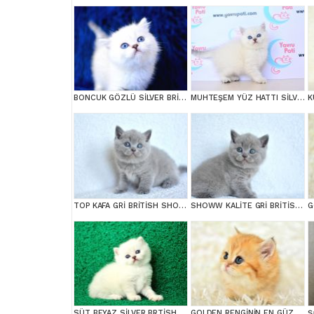
BONCUK GÖZLÜ SİLVER BRİTİSH SHORTHAİR NS1133
MUHTEŞEM YÜZ HATTI SİLVER BRİTİSH SHORTHAİRNS1133
TOP KAFA GRİ BRİTİSH SHORTHAİR YAVRUMUZ
SHOWW KALİTE GRİ BRİTİSH SHORTHAİR YAVRUMUZ
SÜT BEYAZ SİLVER BRTİSH SHORTHAİR NS1133
GOLDEN RENGİNİN EN GÜZEL TONU NY11 BRİTİSH SHORTHAİR