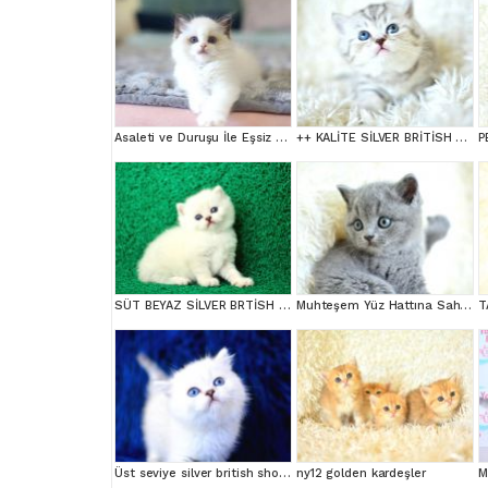
Asaleti ve Duruşu İle Eşsiz Güzellikte Ragdoll
++ KALİTE SİLVER BRİTİSH SHORTHAİR
SÜT BEYAZ SİLVER BRTİSH SHORTHAİR NS1133
Muhteşem Yüz Hattına Sahip gri british shorthair
Üst seviye silver british shorthair yavrumuz ns1133
ny12 golden kardeşler