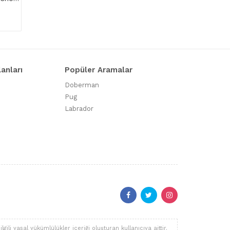
lanları
Popüler Aramalar
Doberman
Pug
Labrador
li yasal yükümlülükler içeriği oluşturan kullanıcıya aittir.