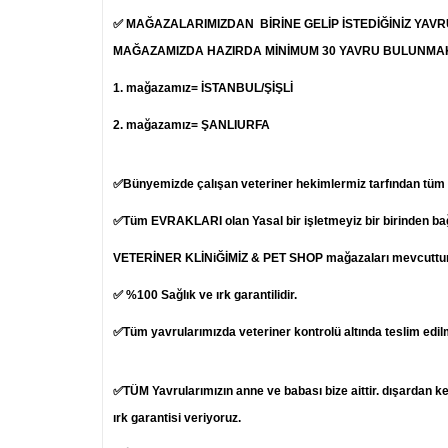
✅ MAĞAZALARIMIZDAN BİRİNE GELİP İSTEDİĞİNİZ YAV
MAĞAZAMIZDA HAZIRDA MİNİMUM 30 YAVRU BULUNMA
1.
mağazamız= İSTANBUL/ŞİŞLİ
2. mağazamız= ŞANLIURFA
✅Bünyemizde çalışan veteriner hekimlermiz tarfından tüm ya
✅Tüm EVRAKLARI olan Yasal bir işletmeyiz bir birinden b
VETERİNER KLİNiĞİMİZ & PET SHOP mağazaları mevcuttur
✅ %100 Sağlık ve ırk garantilidir.
✅Tüm yavrularımızda veteriner kontrolü altında teslim edil
✅TÜM Yavrularımızın anne ve babası bize aittir. dışardan k
ırk garantisi veriyoruz.