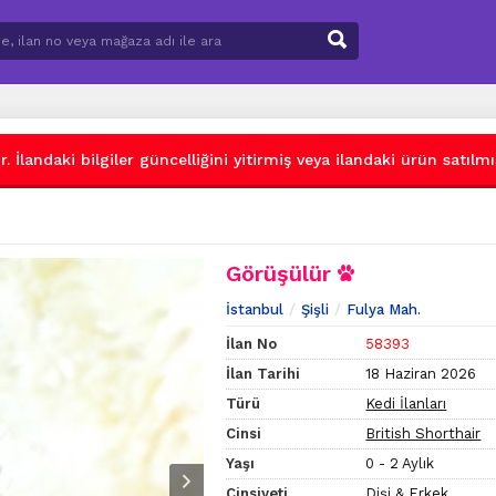
 İlandaki bilgiler güncelliğini yitirmiş veya ilandaki ürün satılmış
Görüşülür
İstanbul
Şişli
Fulya Mah.
İlan No
58393
İlan Tarihi
18 Haziran 2026
Türü
Kedi İlanları
Cinsi
British Shorthair
Yaşı
0 - 2 Aylık
Cinsiyeti
Dişi & Erkek