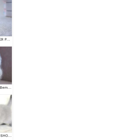
OKYANUS GÖZLÜ SİLVER POİNT BRİTİSH SHORTHAİR YAVRUMUZ
Masmavi göz rengi ve Bem beyaz tüyleri ile Silver British Shortair
KÜT KAFA GRİ BRİTİSH SHORTHAİR YAVRULARIMIZ