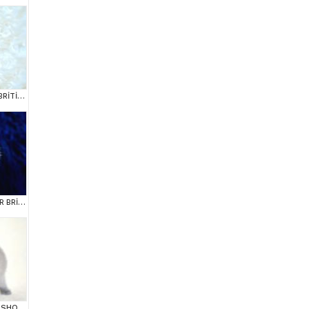
A KALİTE BLUE POİNT BRİTİSH SHORTHAİR
BONCUK GÖZLÜ SİLVER BRİTİSH SHORTHAİR NS1133
KÜT KAFA GRİ BRİTİSH SHORTHAİR