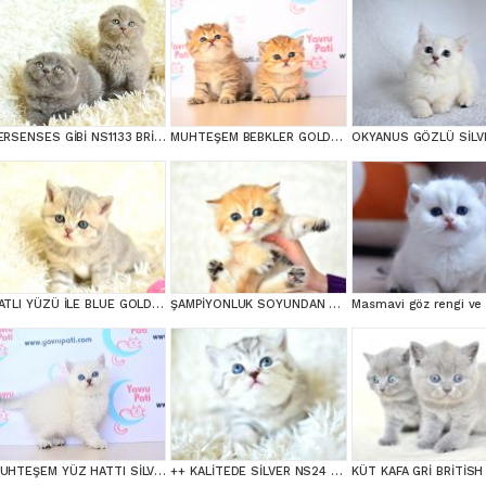
PERSENSES GİBİ NS1133 BRİTİSH SHORTHAİR YAVRUMUZ
MUHTEŞEM BEBKLER GOLDEN BRİTİSH SHORTHAİR
TATLI YÜZÜ İLE BLUE GOLDEN BRİTİSH SHORTHAİR
ŞAMPİYONLUK SOYUNDAN NY11 GOLDEN BRİTİSH SHORTHAİR
MUHTEŞEM YÜZ HATTI SİLVER BRİTİSH SHORTHAİR NS1133
++ KALİTEDE SİLVER NS24 BRİTİSH SHORTHAİR