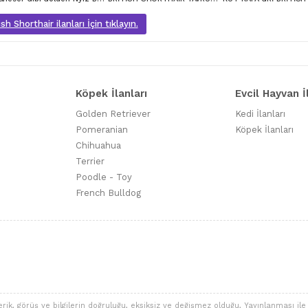
sh Shorthair ilanları İçin tıklayın.
Köpek İlanları
Evcil Hayvan İ
Golden Retriever
Kedi İlanları
Pomeranian
Köpek İlanları
Chihuahua
Terrier
Poodle - Toy
French Bulldog
 görüş ve bilgilerin doğruluğu, eksiksiz ve değişmez olduğu, Yayınlanması ile ilgi