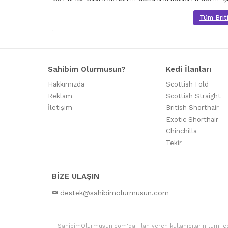
Tüm Briti
Sahibim Olurmusun?
Kedi İlanları
Hakkımızda
Scottish Fold
Reklam
Scottish Straight
İletişim
British Shorthair
Exotic Shorthair
Chinchilla
Tekir
BİZE ULAŞIN
destek@sahibimolurmusun.com
SahibimOlurmusun.com'da ilan veren kullanıcıların tüm içerik,