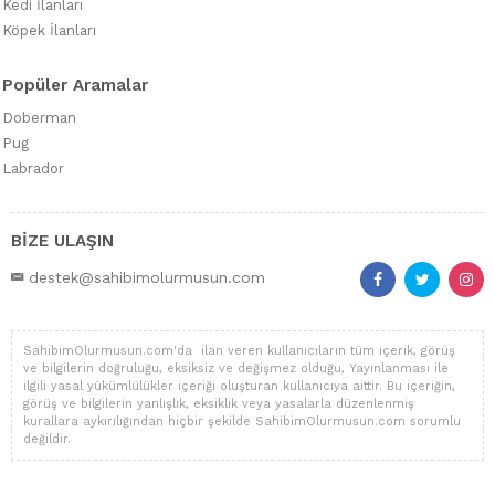
Kedi İlanları
Köpek İlanları
Popüler Aramalar
Doberman
Pug
Labrador
BİZE ULAŞIN
destek@sahibimolurmusun.com
SahibimOlurmusun.com'da ilan veren kullanıcıların tüm içerik, görüş
ve bilgilerin doğruluğu, eksiksiz ve değişmez olduğu, Yayınlanması ile
ilgili yasal yükümlülükler içeriği oluşturan kullanıcıya aittir. Bu içeriğin,
görüş ve bilgilerin yanlışlık, eksiklik veya yasalarla düzenlenmiş
kurallara aykırılığından hiçbir şekilde SahibimOlurmusun.com sorumlu
değildir.