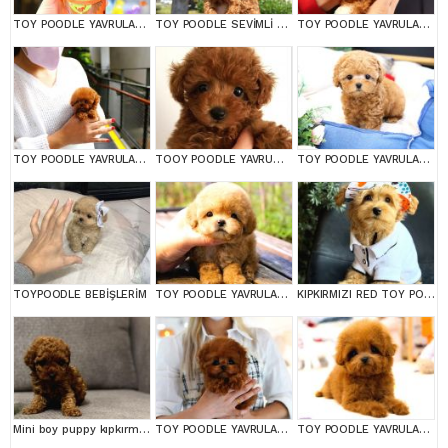
TOY POODLE YAVRULARIM
TOY POODLE SEVİMLİ YAVRULAR EV ÜRETİMİ
TOY POODLE YAVRULARIM
TOY POODLE YAVRULARIM
TOOY POODLE YAVRUMUZ 0 TEACUP
TOY POODLE YAVRULARIM
TOYPOODLE BEBİŞLERİM
TOY POODLE YAVRULARIM
KIPKIRMIZI RED TOY POODLE SEVİMLİ YAVRULAR
Mini boy puppy kıpkırmızı ev üretimi TOOY POODLE
TOY POODLE YAVRULARIM
TOY POODLE YAVRULARIM