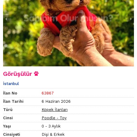
Görüşülür
İstanbul
İlan No
63867
İlan Tarihi
6 Haziran 2026
Türü
Köpek İlanları
Cinsi
Poodle - Toy
Yaşı
0 - 3 Aylık
Cinsiyeti
Dişi & Erkek