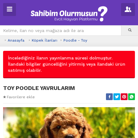
Anasayfa
Köpek İlanları
Poodle - Toy
İncelediğiniz ilanın yayınlanma süresi dolmuştur.
İlandaki bilgiler güncelliğini yitirmiş veya ilandaki ürün
satılmış olabilir.
TOY POODLE YAVRULARIM
Favorilere ekle