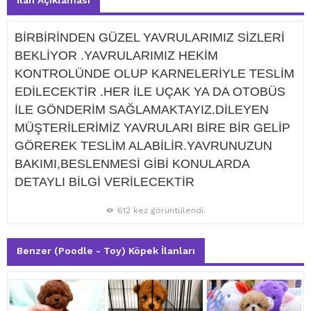
İlan Açıklaması
BİRBİRİNDEN GÜZEL YAVRULARIMIZ SİZLERİ
BEKLİYOR .YAVRULARIMIZ HEKİM
KONTROLÜNDE OLUP KARNELERİYLE TESLİM
EDİLECEKTİR .HER İLE UÇAK YA DA OTOBÜS
İLE GÖNDERİM SAĞLAMAKTAYIZ.DİLEYEN
MÜŞTERİLERİMİZ YAVRULARI BİRE BİR GELİP
GÖREREK TESLİM ALABİLİR.YAVRUNUZUN
BAKIMI,BESLENMESİ GİBİ KONULARDA
DETAYLI BİLGİ VERİLECEKTİR
612 kez görüntülendi.
Benzer (Poodle - Toy) Köpek İlanları