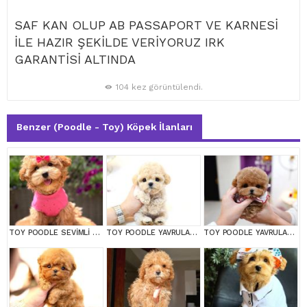
SAF KAN OLUP AB PASSAPORT VE KARNESİ
İLE HAZIR ŞEKİLDE VERİYORUZ IRK
GARANTİSİ ALTINDA
104 kez görüntülendi.
Benzer (Poodle - Toy) Köpek İlanları
TOY POODLE SEVİMLİ YAVRULAR EV ÜRETİMİ
TOY POODLE YAVRULARIM
TOY POODLE YAVRULARIM