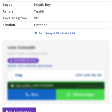
Boyut
Küçük Boy
Aşıları
Yapıldı
Tuvalet Eğitimi
Var
Kimden
Petshop
İlanı Şikayet Et / Hata Bildir
CEM ÖZDEMİR
Üyelik tarihi: 25 Mayıs 2020
GÜVENİLİR ÜYE
Üyenin tüm ilanlarını görüntüle
Cep
539 436 88 90
İlan sahibi: CEM ÖZDEMİR
WhatsApp
539 436 88 90
Ara
WhatsApp
İlan sahibine mesaj gönder