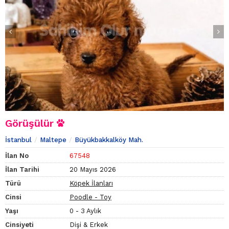
Görüşülür
İstanbul
Maltepe
Büyükbakkalköy Mah.
İlan No
67548
İlan Tarihi
20 Mayıs 2026
Türü
Köpek İlanları
Cinsi
Poodle - Toy
Yaşı
0 - 3 Aylık
Cinsiyeti
Dişi & Erkek