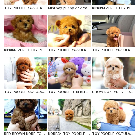
TOY POODLE YAVRULARIM
Mini boy puppy kıpkırmızı ev üretimi TOOY POODLE
KIPKIRMIZI RED TOY POODLE SEVİMLİ YAVRULAR
KIPKIRMIZI RED TOY POODLE SEVİMLİ YAVRULAR
TOY POODLE YAVRULARIM
TOY POODLE YAVRULARIM
TOY POODLE YAVRULARIM
TOY POODLE BEBEKLERİM
SHOW DUZEYDEKI TOY POODLE BEBEKLERIM
RED BROWN KORE TOY POODEL BEBEKLERİMİZ BAKIRKÖY
KOREAN TOY POODLE YAVRULARIMIZ
TOY POODLE YAVRULARIM