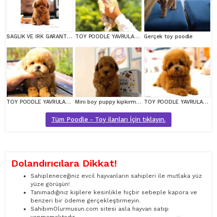
SAGLIK VE IRK GARANTILI TOY POODLE YAVRULARIM
TOY POODLE YAVRULARIM
Gerçek toy poodle
TOY POODLE YAVRULARIM
Mini boy puppy kıpkırmızı ev üretimi yavrularımız TOOY POODLE
TOY POODLE YAVRULARIM
Tüm Poodle - Toy ilanları İçin tıklayın.
Dolandırıcılara Dikkat!
Sahipleneceğiniz evcil hayvanların sahipleri ile mutlaka yüz
yüze görüşün!
Tanımadığınız kişilere kesinlikle hiçbir sebeple kapora ve
benzeri bir ödeme gerçekleştirmeyin.
SahibimOlurmusun.com sitesi asla hayvan satışı