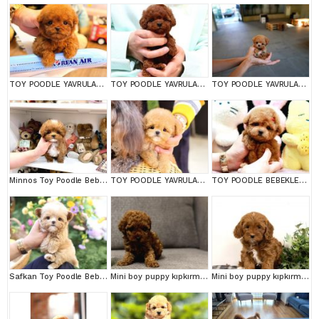
TOY POODLE YAVRULARIM
TOY POODLE YAVRULARIM
TOY POODLE YAVRULARIM
Minnos Toy Poodle Bebeklerimiz
TOY POODLE YAVRULARIM
TOY POODLE BEBEKLERİM
Safkan Toy Poodle Bebeklerimiz
Mini boy puppy kıpkırmızı ev üretimi TOOY POODLE
Mini boy puppy kıpkırmızı ev üretimi TOOY POODLE