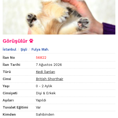
Görüşülür
İstanbul
Şişli
Fulya Mah.
İlan No
56822
İlan Tarihi
7 Ağustos 2026
Türü
Kedi İlanları
Cinsi
British Shorthair
Yaşı
0 - 2 Aylık
Cinsiyeti
Dişi & Erkek
Aşıları
Yapıldı
Tuvalet Eğitimi
Var
Kimden
Sahibinden