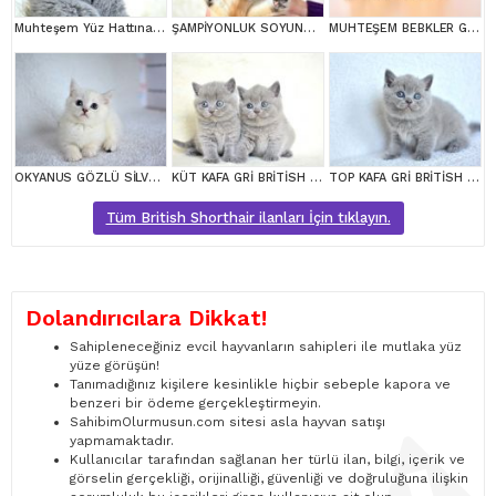
Muhteşem Yüz Hattına Sahip gri british shorthair
ŞAMPİYONLUK SOYUNDAN NY11 GOLDEN BRİTİSH SHORTHAİR
MUHTEŞEM BEBKLER GOLDEN BRİTİSH SHORTHAİR
OKYANUS GÖZLÜ SİLVER POİNT BRİTİSH SHORTHAİR YAVRUMUZ erkek
KÜT KAFA GRİ BRİTİSH SHORTHAİR YAVRULARIMIZ
TOP KAFA GRİ BRİTİSH SHORTHAİR YAVRUMUZ
Tüm British Shorthair ilanları İçin tıklayın.
Dolandırıcılara Dikkat!
Sahipleneceğiniz evcil hayvanların sahipleri ile mutlaka yüz
yüze görüşün!
Tanımadığınız kişilere kesinlikle hiçbir sebeple kapora ve
benzeri bir ödeme gerçekleştirmeyin.
SahibimOlurmusun.com sitesi asla hayvan satışı
yapmamaktadır.
Kullanıcılar tarafından sağlanan her türlü ilan, bilgi, içerik ve
görselin gerçekliği, orijinalliği, güvenliği ve doğruluğuna ilişkin