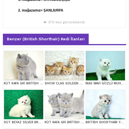
2. mağazamız= ŞANLIURFA
370 kez görüntülendi.
Benzer (British Shorthair) Kedi İlanları
KÜT KAFA GRİ BRİTİSH SHORTHAİR YAVRULARIMIZ
SHOW CLAS GOLDEN BRİTİSH SHORTHAİR
MAS MAVİ GÖZLÜ MUHTEŞEM BRİTİSH SHORTHAİR
SÜT BEYAZ SİLVER BRTİSH SHORTHAİR NS1133
KÜT KAFA GRİ BRİTİSH SHORTHAİR YAVRULARIMIZ
BRİTİSH SHORTHAİR YAVRUMUZ