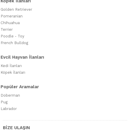
Köpek İlanları
Golden Retriever
Pomeranian
Chihuahua
Terrier
Poodle - Toy
French Bulldog
Evcil Hayvan İlanları
Kedi İlanları
Köpek İlanları
Popüler Aramalar
Doberman
Pug
Labrador
BİZE ULAŞIN