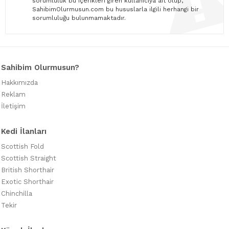
sorumluluk bu içerikleri giren kullanıcıya ait olup,
SahibimOlurmusun.com bu hususlarla ilgili herhangi bir
sorumluluğu bulunmamaktadır.
Sahibim Olurmusun?
Hakkımızda
Reklam
İletişim
Kedi İlanları
Scottish Fold
Scottish Straight
British Shorthair
Exotic Shorthair
Chinchilla
Tekir