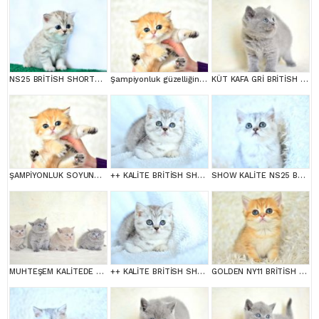
NS25 BRİTİSH SHORTHAİR
Şampiyonluk güzelliğinde ny11 golden british shorthair
KÜT KAFA GRİ BRİTİSH SHORTHAİR
ŞAMPİYONLUK SOYUNDAN NY11 GOLDEN BRİTİSH SHORTHAİR
++ KALİTE BRİTİSH SHORTHAİR
SHOW KALİTE NS25 BRİTİSH SHORTHAİR YAVRUMUZ DİŞİ
MUHTEŞEM KALİTEDE BRİTİSH SHORTHAİR YAVRULARIMIZ
++ KALİTE BRİTİSH SHORTHAİR
GOLDEN NY11 BRİTİSH SHORTHAİR YAVRUMUZ