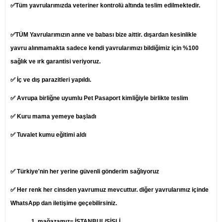
✅Tüm yavrularımızda veteriner kontrolü altında teslim edilmektedir.
✅TÜM Yavrularımızın anne ve babası bize aittir. dışardan kesinlikle
yavru alınmamakta sadece kendi yavrularımızı bildiğimiz için %100
sağlık ve ırk garantisi veriyoruz.
✅ İç ve dış parazitleri yapıldı.
✅ Avrupa birliğne uyumlu Pet Pasaport kimliğiyle birlikte teslim
✅ Kuru mama yemeye başladı
✅ Tuvalet kumu eğitimi aldı
✅ Türkiye'nin her yerine güvenli gönderim sağlıyoruz
✅ Her renk her cinsden yavrumuz mevcuttur. diğer yavrularımız içinde
WhatsApp dan iletişime geçebilirsiniz.
1.
mağazamız= İSTANBUL/ŞİŞLİ