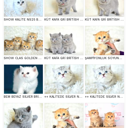
SHOW KALİTE NS25 BRİTİSH SHORTHAİR YAVRUMUZ DİŞİ
KÜT KAFA GRİ BRİTİSH SHORTHAİR
KÜT KAFA GRİ BRİTİSH SHORTHAİR
SHOW CLAS GOLDEN BRİTİSH SHORTHAİR
KÜT KAFA GRİ BRİTİSH SHORTHAİR YAVRULARIMIZ
ŞAMPİYONLUK SOYUNDAN NY11 GOLDEN BRİTİSH SHORTHAİR
BEM BEYAZ SİLVER BRİTİSH SHORTHAİR NS1133
++ KALİTEDE SİLVER NS24 BRİTİSH SHORTHAİR
++ KALİTEDE SİLVER NS24 BRİTİSH SHORTHAİR