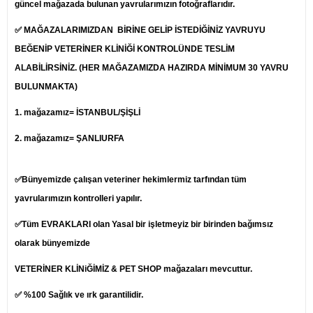
güncel mağazada bulunan yavrularımızın fotoğraflarıdır.
✅ MAĞAZALARIMIZDAN BİRİNE GELİP İSTEDİĞİNİZ YAVRUYU
BEĞENİP
VETERİNER
KLİNİĞİ KONTROLÜNDE TESLİM
ALABİLİRSİNİZ. (HER MAĞAZAMIZDA HAZIRDA MİNİMUM 30 YAVRU
BULUNMAKTA)
1.
mağazamız= İSTANBUL/ŞİŞLİ
2. mağazamız= ŞANLIURFA
✅Bünyemizde çalışan veteriner hekimlermiz tarfından tüm
yavrularımızın kontrolleri yapılır.
✅Tüm EVRAKLARI olan Yasal bir işletmeyiz bir birinden bağımsız
olarak bünyemizde
VETERİNER KLİNiĞİMİZ & PET SHOP mağazaları mevcuttur.
✅ %100 Sağlık ve ırk garantilidir.