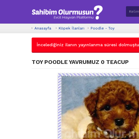
Anasayfa
Köpek İlanları
Poodle - Toy
İncelediğiniz ilanın yayınlanma süresi dolmuştur.
TOY POODLE YAVRUMUZ 0 TEACUP