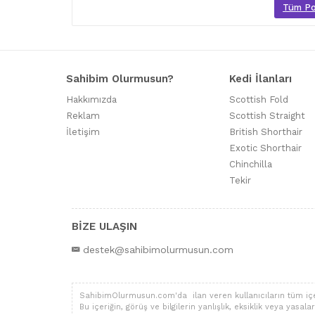
Tüm Poo
Sahibim Olurmusun?
Kedi İlanları
Hakkımızda
Scottish Fold
Reklam
Scottish Straight
İletişim
British Shorthair
Exotic Shorthair
Chinchilla
Tekir
BİZE ULAŞIN
destek@sahibimolurmusun.com
SahibimOlurmusun.com'da ilan veren kullanıcıların tüm içerik,
Bu içeriğin, görüş ve bilgilerin yanlışlık, eksiklik veya yas