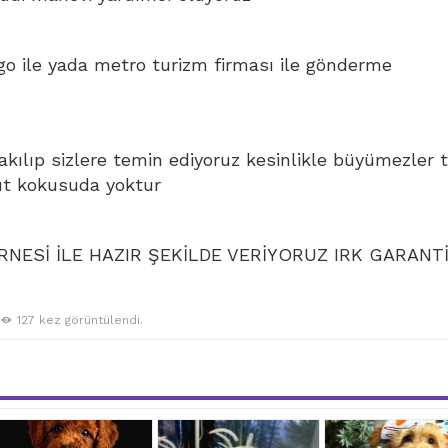
go ile yada metro turizm firması ile gönderme
bakılıp sizlere temin ediyoruz kesinlikle büyümezler 
ut kokusuda yoktur
NESİ İLE HAZIR ŞEKİLDE VERİYORUZ IRK GARANTİ
127 kez görüntülendi.