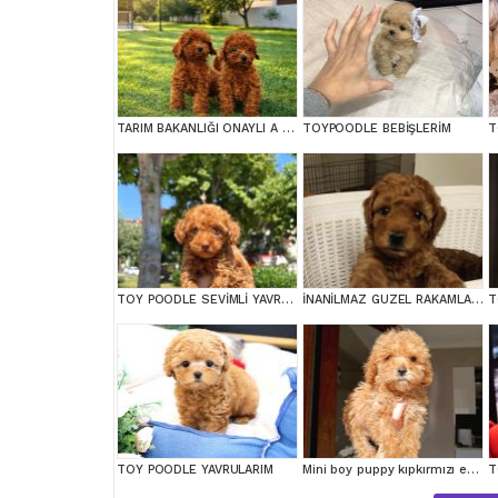
TARIM BAKANLIĞI ONAYLI A KALİTE TOY YAVRULAR
TOYPOODLE BEBİŞLERİM
T
TOY POODLE SEVİMLİ YAVRULAR EV ÜRETİMİ
İNANİLMAZ GUZEL RAKAMLARA GERÇEK TOY YAVRULAR
T
TOY POODLE YAVRULARIM
Mini boy puppy kıpkırmızı ev üretimi TOOY POODLE
T