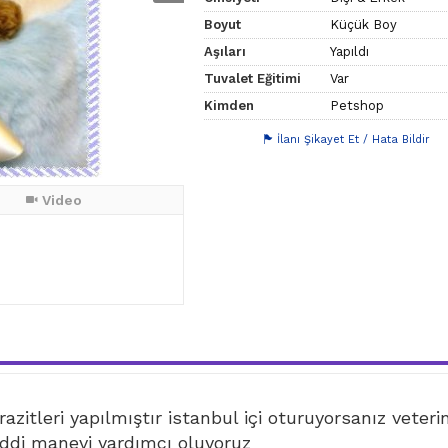
Boyut
Küçük Boy
Aşıları
Yapıldı
Tuvalet Eğitimi
Var
Kimden
Petshop
İlanı Şikayet Et / Hata Bildir
Video
azitleri yapılmıştır istanbul içi oturuyorsanız veteri
di manevi yardımcı oluyoruz