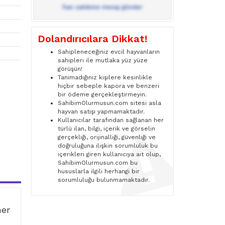
İlan sahibine mesaj gönder
Dolandırıcılara Dikkat!
Sahipleneceğiniz evcil hayvanların
sahipleri ile mutlaka yüz yüze
görüşün!
Tanımadığınız kişilere kesinlikle
hiçbir sebeple kapora ve benzeri
bir ödeme gerçekleştirmeyin.
SahibimOlurmusun.com sitesi asla
hayvan satışı yapmamaktadır.
Kullanıcılar tarafından sağlanan her
türlü ilan, bilgi, içerik ve görselin
gerçekliği, orijinalliği, güvenliği ve
doğruluğuna ilişkin sorumluluk bu
içerikleri giren kullanıcıya ait olup,
SahibimOlurmusun.com bu
hususlarla ilgili herhangi bir
sorumluluğu bulunmamaktadır.
ner