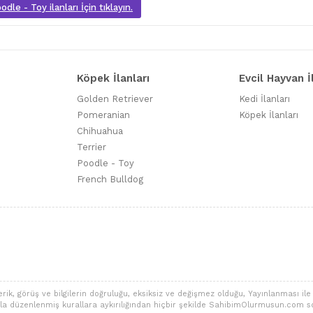
dle - Toy ilanları İçin tıklayın.
Köpek İlanları
Evcil Hayvan İ
Golden Retriever
Kedi İlanları
Pomeranian
Köpek İlanları
Chihuahua
Terrier
Poodle - Toy
French Bulldog
 görüş ve bilgilerin doğruluğu, eksiksiz ve değişmez olduğu, Yayınlanması ile ilgi
alarla düzenlenmiş kurallara aykırılığından hiçbir şekilde SahibimOlurmusun.com s