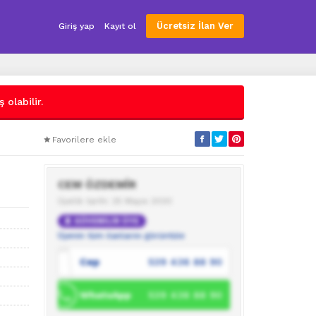
Ücretsiz İlan Ver
Giriş yap
Kayıt ol
 olabilir.
Favorilere ekle
CEM ÖZDEMİR
Üyelik tarihi: 25 Mayıs 2020
GÜVENİLİR ÜYE
Üyenin tüm ilanlarını görüntüle
Cep
539 436 88 90
WhatsApp
539 436 88 90