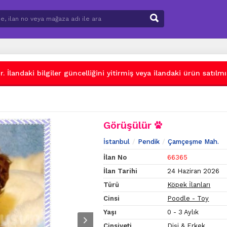
 İlandaki bilgiler güncelliğini yitirmiş veya ilandaki ürün satılmış
Görüşülür
İstanbul
Pendik
Çamçeşme Mah.
İlan No
66365
İlan Tarihi
24 Haziran 2026
Türü
Köpek İlanları
Cinsi
Poodle - Toy
Yaşı
0 - 3 Aylık
Cinsiyeti
Dişi & Erkek