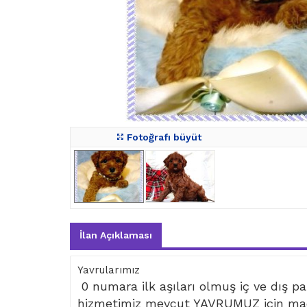
Fotoğrafı büyüt
İlan Açıklaması
Yavrularımız
0 numara ilk aşıları olmuş iç ve dış par
hizmetimiz mevcut YAVRUMUZ için mad