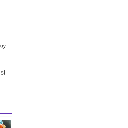
tüy
Sİ