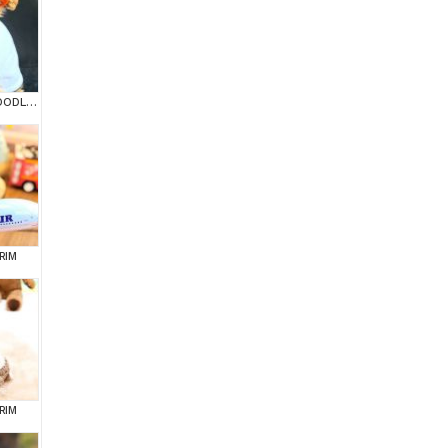
KIPKIRMIZI RED TOY POODLE SEVİMLİ YAVRULAR
RIM
RIM