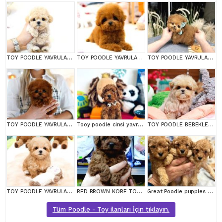
TOY POODLE YAVRULARIM
TOY POODLE YAVRULARIM
TOY POODLE YAVRULARIM
TOY POODLE YAVRULARIM
Tooy poodle cinsi yavrular DİŞİ erkek mevcuttur
TOY POODLE BEBEKLERİM
TOY POODLE YAVRULARIM
RED BROWN KORE TOY POODEL BEBEKLERİMİZ BAKIRKÖY
Great Poodle puppies are waiting for you!
Tüm Poodle - Toy ilanları İçin tıklayın.