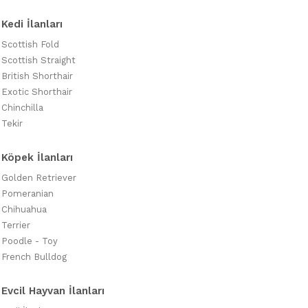
Kedi İlanları
Scottish Fold
Scottish Straight
British Shorthair
Exotic Shorthair
Chinchilla
Tekir
Köpek İlanları
Golden Retriever
Pomeranian
Chihuahua
Terrier
Poodle - Toy
French Bulldog
Evcil Hayvan İlanları