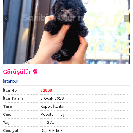
Görüşülür
İstanbul
İlan No
62909
İlan Tarihi
9 Ocak 2026
Türü
Köpek İlanları
Cinsi
Poodle - Toy
Yaşı
0 - 3 Aylık
Cinsiyeti
Dişi & Erkek