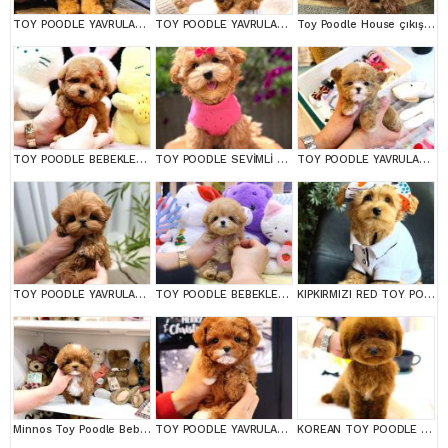
TOY POODLE YAVRULARIM
TOY POODLE YAVRULARIM
Toy Poodle House çıkışlı, Micro Boy Toy Poodle kızımız yeni ailesini arıyor
TOY POODLE BEBEKLERİM
TOY POODLE SEVİMLİ YAVRULAR EV ÜRETİMİ
TOY POODLE YAVRULARIM
TOY POODLE YAVRULARIM
TOY POODLE BEBEKLERİM
KIPKIRMIZI RED TOY POODLE SEVİMLİ YAVRULAR
Minnos Toy Poodle Bebeklerimiz
TOY POODLE YAVRULARIM
KOREAN TOY POODLE YAVRULARIM