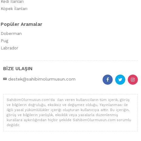
Kedi İlanları
Köpek İlanları
Popüler Aramalar
Doberman
Pug
Labrador
BİZE ULAŞIN
destek@sahibimolurmusun.com
SahibimOlurmusun.com'da ilan veren kullanıcıların tüm içerik, görüş
ve bilgilerin doğruluğu, eksiksiz ve değişmez olduğu, Yayınlanması ile
ilgili yasal yükümlülükler içeriği oluşturan kullanıcıya aittir. Bu içeriğin,
görüş ve bilgilerin yanlışlık, eksiklik veya yasalarla düzenlenmiş
kurallara aykırılığından hiçbir şekilde SahibimOlurmusun.com sorumlu
değildir.