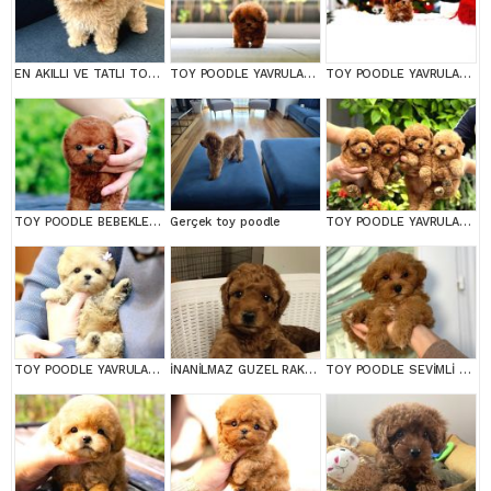
EN AKILLI VE TATLI TOY POODLE BEBEKLERIMIZ
TOY POODLE YAVRULARIM
TOY POODLE YAVRULARIM
TOY POODLE BEBEKLERİM
Gerçek toy poodle
TOY POODLE YAVRULARIM
TOY POODLE YAVRULARIM
İNANİLMAZ GUZEL RAKAMLARA GERÇEK TOY YAVRULAR
TOY POODLE SEVİMLİ YAVRULAR EV ÜRETİMİ