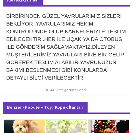
İlan Açıklaması
BİRBİRİNDEN GÜZEL YAVRULARIMIZ SİZLERİ
BEKLİYOR .YAVRULARIMIZ HEKİM
KONTROLÜNDE OLUP KARNELERİYLE TESLİM
EDİLECEKTİR .HER İLE UÇAK YA DA OTOBÜS
İLE GÖNDERİM SAĞLAMAKTAYIZ.DİLEYEN
MÜŞTERİLERİMİZ YAVRULARI BİRE BİR GELİP
GÖREREK TESLİM ALABİLİR.YAVRUNUZUN
BAKIMI,BESLENMESİ GİBİ KONULARDA
DETAYLI BİLGİ VERİLECEKTİR
441 kez görüntülendi.
Benzer (Poodle - Toy) Köpek İlanları