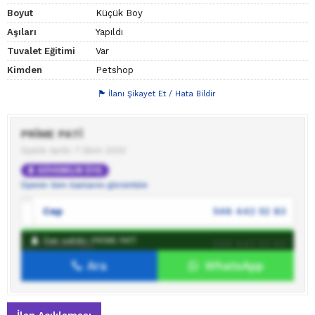
Boyut
Küçük Boy
Aşıları
Yapıldı
Tuvalet Eğitimi
Var
Kimden
Petshop
İlanı Şikayet Et / Hata Bildir
PRİME PATİ
Üyelik tarihi: 7 Ekim 2023
GÜVENİLİR ÜYE
Üyenin tüm ilanlarını görüntüle
Cep
546 442 52 83
İlan sahibi: PRİME PATİ
WhatsApp
546 442 52 83
Ara
WhatsApp
İlan sahibine mesaj gönder