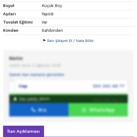
Boyut
Küçük Boy
Aşıları
Yapıldı
Tuvalet Eğitimi
Var
Kimden
Sahibinden
İlanı Şikayet Et / Hata Bildir
Metin
Üyelik tarihi: 5 Ağustos 2025
Üyenin tüm ilanlarını görüntüle
Cep
533 242 48 77
İlan sahibi: Metin
WhatsApp
533 242 48 77
Ara
WhatsApp
İlan sahibine mesaj gönder
İlan Açıklaması