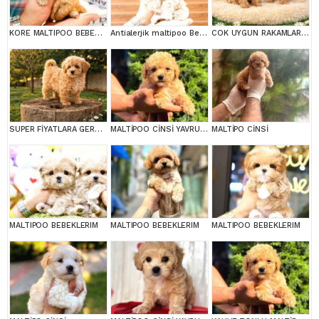
KORE MALTIPOO BEBEKLERIM
Antialerjik maltipoo Bebeklerim
COK UYGUN RAKAMLARA GERÇEK MALTİPOO YAVRULAR
SUPER FİYATLARA GERÇEK MALTİPOO YAVRULAR
MALTİPOO CİNSİ YAVRULAR EV ÜRETİMİ
MALTİPO CİNSİ
MALTIPOO BEBEKLERIM
MALTIPOO BEBEKLERIM
MALTIPOO BEBEKLERIM