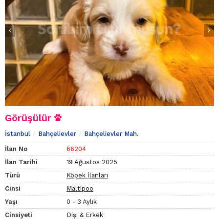
Görüşülür
İstanbul
Bahçelievler
Bahçelievler Mah.
İlan No
66204
İlan Tarihi
19 Ağustos 2025
Türü
Köpek İlanları
Cinsi
Maltipoo
Yaşı
0 - 3 Aylık
Cinsiyeti
Dişi & Erkek