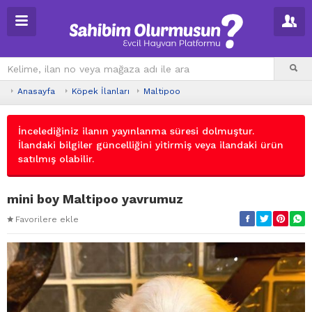
Anasayfa
Köpek İlanları
Maltipoo
İncelediğiniz ilanın yayınlanma süresi dolmuştur.
İlandaki bilgiler güncelliğini yitirmiş veya ilandaki ürün
satılmış olabilir.
mini boy Maltipoo yavrumuz
Favorilere ekle