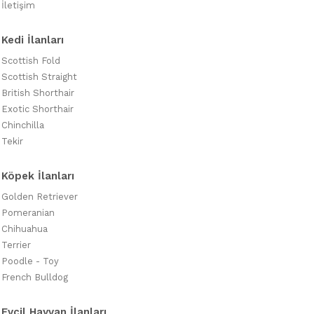
İletişim
Kedi İlanları
Scottish Fold
Scottish Straight
British Shorthair
Exotic Shorthair
Chinchilla
Tekir
Köpek İlanları
Golden Retriever
Pomeranian
Chihuahua
Terrier
Poodle - Toy
French Bulldog
Evcil Hayvan İlanları