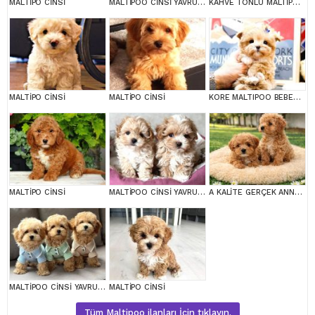
MALTİPO CİNSİ
MALTİPOO CİNSİ YAVRULAR EV ÜRETİMİ
KAHVE TONLU MALTİPOO CİNSİ YAVRULAR
MALTİPO CİNSİ
MALTİPO CİNSİ
KORE MALTIPOO BEBEKLERIM
MALTİPO CİNSİ
MALTİPOO CİNSİ YAVRULAR EV ÜRETİMİ
A KALİTE GERÇEK ANNE BABA MALTİPOO YAVRULAR
MALTİPOO CİNSİ YAVRULAR EV ÜRETİMİ
MALTİPO CİNSİ
Tüm Maltipoo ilanları İçin tıklayın.