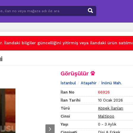
 İlandaki bilgiler güncelliğini yitirmiş veya ilandaki ürün satılmış
İ
Görüşülür
İstanbul
Ataşehir
İnönü Mah.
İlan No
66926
İlan Tarihi
10 Ocak 2026
Türü
Köpek İlanları
Cinsi
Maltipoo
Yaşı
0 - 3 Aylık
Cinsiyeti
Dişi & Erkek