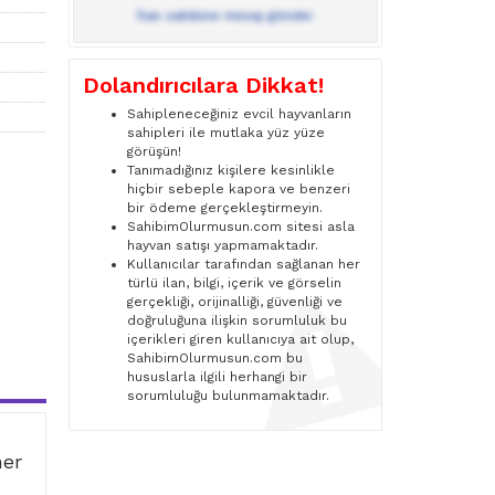
İlan sahibine mesaj gönder
Dolandırıcılara Dikkat!
Sahipleneceğiniz evcil hayvanların
sahipleri ile mutlaka yüz yüze
görüşün!
Tanımadığınız kişilere kesinlikle
hiçbir sebeple kapora ve benzeri
bir ödeme gerçekleştirmeyin.
SahibimOlurmusun.com sitesi asla
hayvan satışı yapmamaktadır.
Kullanıcılar tarafından sağlanan her
türlü ilan, bilgi, içerik ve görselin
gerçekliği, orijinalliği, güvenliği ve
doğruluğuna ilişkin sorumluluk bu
içerikleri giren kullanıcıya ait olup,
SahibimOlurmusun.com bu
hususlarla ilgili herhangi bir
sorumluluğu bulunmamaktadır.
ner