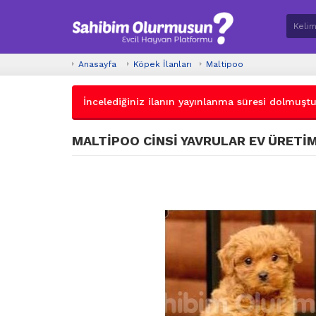
Anasayfa
Köpek İlanları
Maltipoo
İncelediğiniz ilanın yayınlanma süresi dolmuştur.
MALTİPOO CİNSİ YAVRULAR EV ÜRETİM