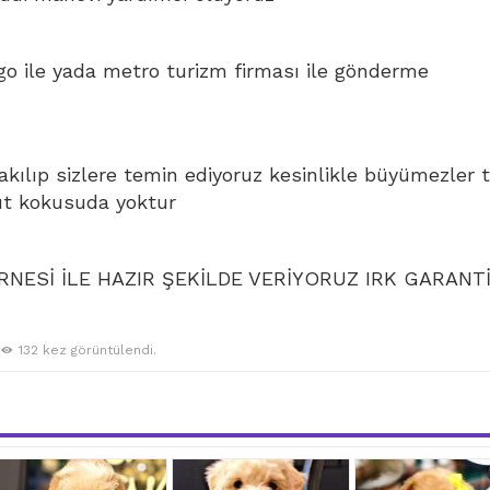
go ile yada metro turizm firması ile gönderme
bakılıp sizlere temin ediyoruz kesinlikle büyümezler 
ut kokusuda yoktur
NESİ İLE HAZIR ŞEKİLDE VERİYORUZ IRK GARANTİ
132 kez görüntülendi.