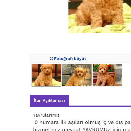
Fotoğrafı büyüt
İlan Açıklaması
Yavrularımız
0 numara ilk aşıları olmuş iç ve dış par
hizmetimiz mevcut YAVRUMUZ için mad