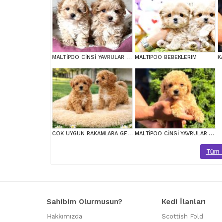
MALTİPOO CİNSİ YAVRULAR EV ÜRETİMİ
MALTIPOO BEBEKLERIM
COK UYGUN RAKAMLARA GERÇEK MALTİPOO YAVRULAR
MALTİPOO CİNSİ YAVRULAR EV ÜRETİMİ
Tüm M
Sahibim Olurmusun?
Kedi İlanları
Hakkımızda
Scottish Fold