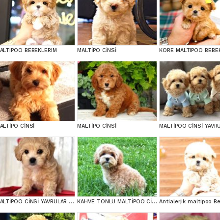
ALTIPOO BEBEKLERIM
MALTİPO CİNSİ
KORE MALTIPOO BEBE
ALTİPO CİNSİ
MALTİPO CİNSİ
MALTİPOO CİNSİ YAVRULAR EV ÜRETİMİ
KAHVE TONLU MALTİPOO CİNSİ YAVRULAR