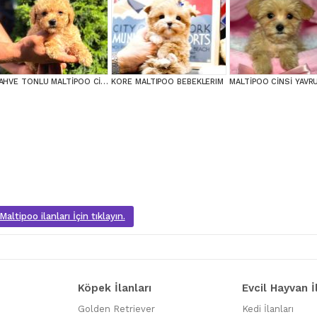
KAHVE TONLU MALTİPOO CİNSİ YAVRULAR
KORE MALTIPOO BEBEKLERIM
altipoo ilanları İçin tıklayın.
Köpek İlanları
Evcil Hayvan İ
Golden Retriever
Kedi İlanları