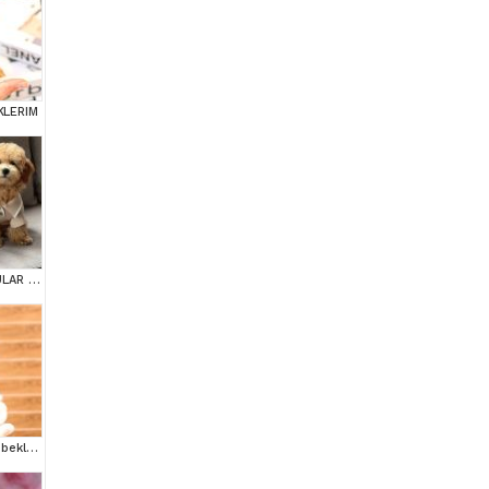
KLERIM
MALTİPOO CİNSİ YAVRULAR EV ÜRETİMİ
Antialerjik maltipoo Bebeklerim