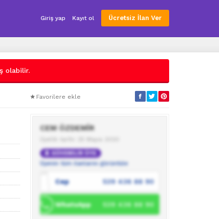
Ücretsiz İlan Ver
Giriş yap
Kayıt ol
 olabilir.
Favorilere ekle
CEM ÖZDEMİR
Üyelik tarihi: 25 Mayıs 2020
GÜVENİLİR ÜYE
Üyenin tüm ilanlarını görüntüle
Cep
539 436 88 90
WhatsApp
539 436 88 90