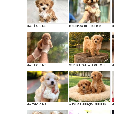
MALTİPO CİNSİ
MALTIPOO BEBEKLERIM
M
MALTİPO CİNSİ
SUPER FİYATLARA GERÇEK MALTİPOO YAVRULAR
M
MALTİPO CİNSİ
A KALİTE GERÇEK ANNE BABA MALTİPOO YAVRULAR