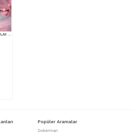
MALTİPOO CİNSİ YAVRULAR EV ÜRETİMİ
lanları
Popüler Aramalar
Doberman