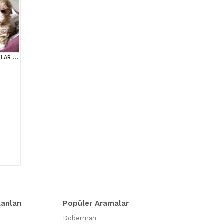
MALTİPOO CİNSİ YAVRULAR EV ÜRETİMİ
lanları
Popüler Aramalar
Doberman