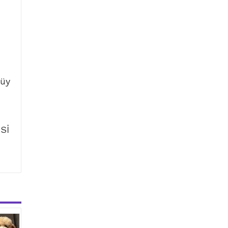
tüy
Sİ