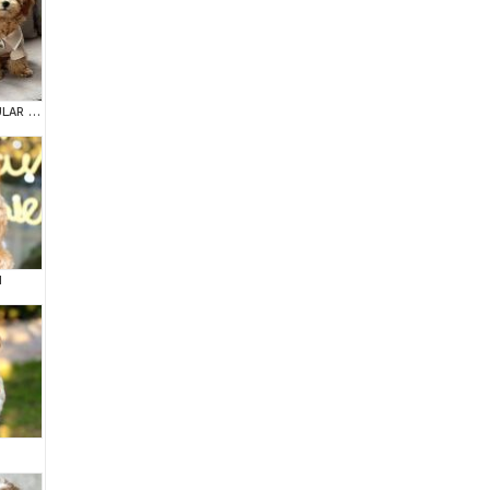
MALTİPOO CİNSİ YAVRULAR EV ÜRETİMİ
M