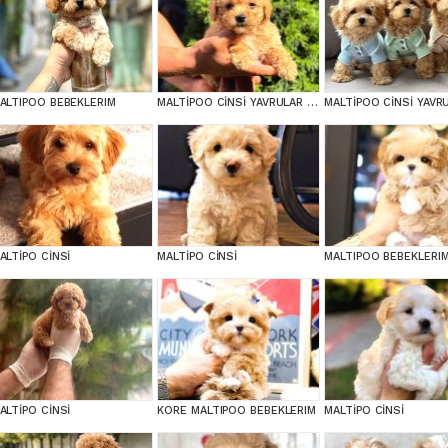
ALTIPOO BEBEKLERIM
MALTİPOO CİNSİ YAVRULAR EV ÜRETİMİ
ALTİPO CİNSİ
MALTİPO CİNSİ
MALTIPOO BEBEKLERI
ALTİPO CİNSİ
KORE MALTIPOO BEBEKLERIM
MALTİPO CİNSİ