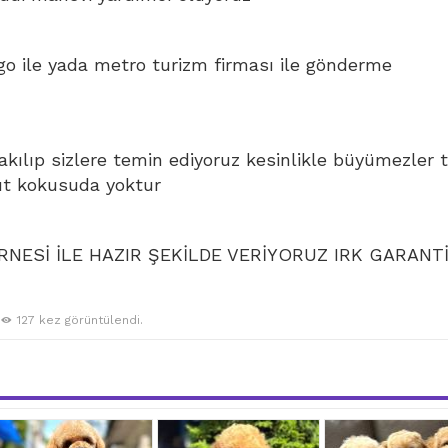
go ile yada metro turizm firması ile gönderme
bakılıp sizlere temin ediyoruz kesinlikle büyümezler 
ut kokusuda yoktur
NESİ İLE HAZIR ŞEKİLDE VERİYORUZ IRK GARANTİ
127 kez görüntülendi.