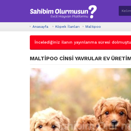
Anasayfa
Köpek İlanları
Maltipoo
İncelediğiniz ilanın yayınlanma süresi dolmuştur.
MALTİPOO CİNSİ YAVRULAR EV ÜRETİM