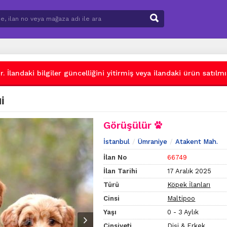
 İlandaki bilgiler güncelliğini yitirmiş veya ilandaki ürün satılmış
İ
Görüşülür
İstanbul
Ümraniye
Atakent Mah.
İlan No
66749
İlan Tarihi
17 Aralık 2025
Türü
Köpek İlanları
Cinsi
Maltipoo
Yaşı
0 - 3 Aylık
Cinsiyeti
Dişi & Erkek