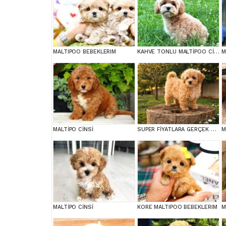
MALTIPOO BEBEKLERIM
KAHVE TONLU MALTİPOO CİNSİ YAVRULAR
M
MALTİPO CİNSİ
SUPER FİYATLARA GERÇEK MALTİPOO YAVRULAR
M
MALTİPO CİNSİ
KORE MALTIPOO BEBEKLERIM
M