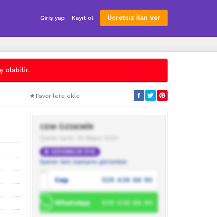
Ücretsiz İlan Ver
Giriş yap
Kayıt ol
 olabilir.
Favorilere ekle
CEM ÖZDEMİR
Üyelik tarihi: 25 Mayıs 2020
GÜVENİLİR ÜYE
Üyenin tüm ilanlarını görüntüle
Cep
539 436 88 90
WhatsApp
539 436 88 90