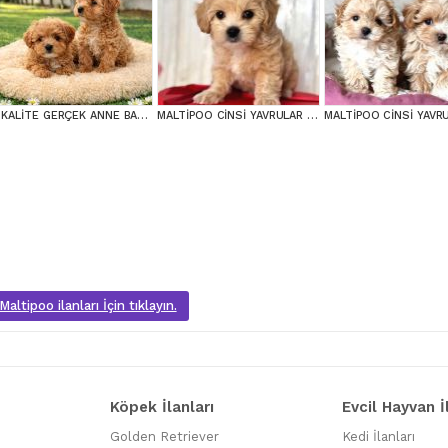
A KALİTE GERÇEK ANNE BABA MALTİPOO YAVRULAR
MALTİPOO CİNSİ YAVRULAR EV ÜRETİMİ
altipoo ilanları İçin tıklayın.
Köpek İlanları
Evcil Hayvan İ
Golden Retriever
Kedi İlanları