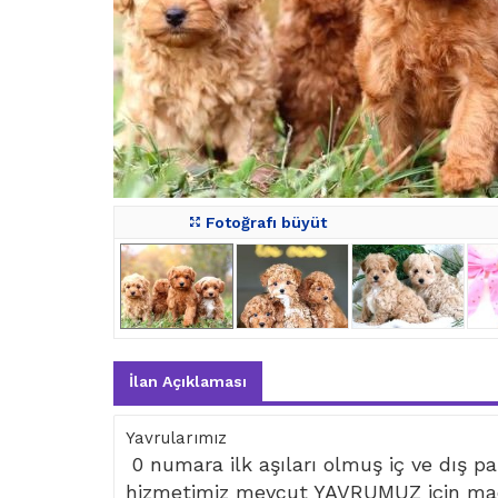
Fotoğrafı büyüt
İlan Açıklaması
Yavrularımız
0 numara ilk aşıları olmuş iç ve dış par
hizmetimiz mevcut YAVRUMUZ için mad