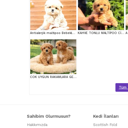
Antialerjik maltipoo Bebeklerim
KAHVE TONLU MALTİPOO CİNSİ YAVRULAR
COK UYGUN RAKAMLARA GERÇEK MALTİPOO YAVRULAR
Tüm M
Sahibim Olurmusun?
Kedi İlanları
Hakkımızda
Scottish Fold