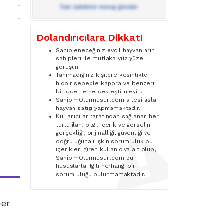
İlan sahibine mesaj gönder
Dolandırıcılara Dikkat!
Sahipleneceğiniz evcil hayvanların
sahipleri ile mutlaka yüz yüze
görüşün!
Tanımadığınız kişilere kesinlikle
hiçbir sebeple kapora ve benzeri
bir ödeme gerçekleştirmeyin.
SahibimOlurmusun.com sitesi asla
hayvan satışı yapmamaktadır.
Kullanıcılar tarafından sağlanan her
türlü ilan, bilgi, içerik ve görselin
gerçekliği, orijinalliği, güvenliği ve
doğruluğuna ilişkin sorumluluk bu
içerikleri giren kullanıcıya ait olup,
SahibimOlurmusun.com bu
hususlarla ilgili herhangi bir
sorumluluğu bulunmamaktadır.
ner