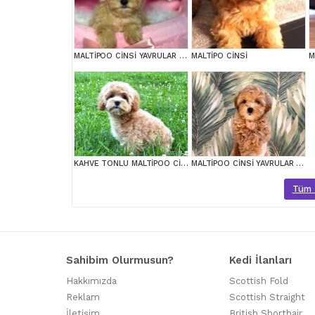
MALTİPOO CİNSİ YAVRULAR EV ÜRETİMİ
MALTİPO CİNSİ
M
KAHVE TONLU MALTİPOO CİNSİ YAVRULAR
MALTİPOO CİNSİ YAVRULAR EV ÜRETİMİ
Tüm M
Sahibim Olurmusun?
Kedi İlanları
Hakkımızda
Scottish Fold
Reklam
Scottish Straight
İletişim
British Shorthair