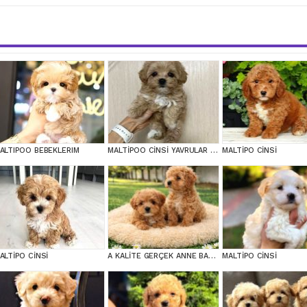
ALTIPOO BEBEKLERIM
MALTİPOO CİNSİ YAVRULAR EV ÜRETİMİ
MALTİPO CİNSİ
ALTİPO CİNSİ
A KALİTE GERÇEK ANNE BABA MALTİPOO YAVRULAR
MALTİPO CİNSİ