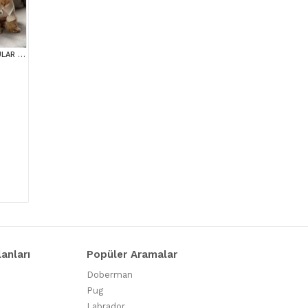
MALTİPOO CİNSİ YAVRULAR EV ÜRETİMİ
lanları
Popüler Aramalar
Doberman
Pug
Labrador