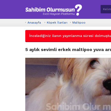
Anasayfa
Köpek İlanları
Maltipoo
İncelediğiniz ilanın yayınlanma süresi dolmuştur.
5 aylık sevimli erkek maltipoo yuva ar