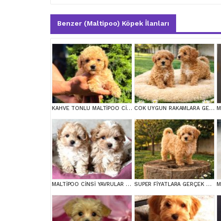
Benzer (Maltipoo) Köpek İlanları
KAHVE TONLU MALTİPOO CİNSİ YAVRULAR
COK UYGUN RAKAMLARA GERÇEK MALTİPOO YAVRULAR
M
MALTİPOO CİNSİ YAVRULAR EV ÜRETİMİ
SUPER FİYATLARA GERÇEK MALTİPOO YAVRULAR
M