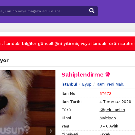
 İlandaki bilgiler güncelliğini yitirmiş veya ilandaki ürün satılmış
ıyor
Sahiplendirme
İstanbul
Eyüp
Rami Yeni Mah.
İlan No
67673
İlan Tarihi
4 Temmuz 2026
Türü
Köpek İlanları
Cinsi
Maltipoo
Yaşı
3 - 6 Aylık
Cinsiyeti
Erkek