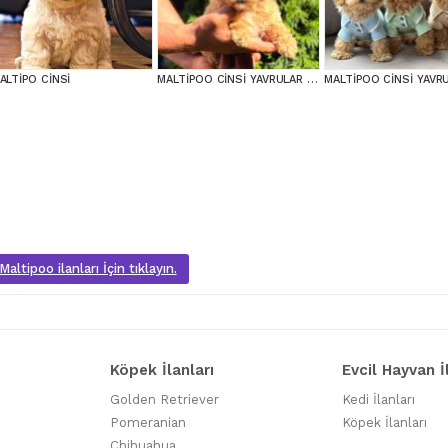
ALTİPO CİNSİ
MALTİPOO CİNSİ YAVRULAR EV ÜRETİMİ
altipoo ilanları İçin tıklayın.
Köpek İlanları
Evcil Hayvan İ
Golden Retriever
Kedi İlanları
Pomeranian
Köpek İlanları
Chihuahua