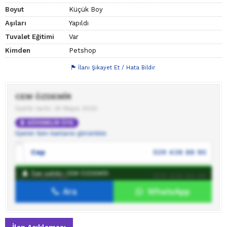
Boyut
Küçük Boy
Aşıları
Yapıldı
Tuvalet Eğitimi
Var
Kimden
Petshop
İlanı Şikayet Et / Hata Bildir
CEM ÖZDEMİR
Üyelik tarihi: 25 Mayıs 2020
GÜVENİLİR ÜYE
Üyenin tüm ilanlarını görüntüle
Cep
539 436 88 90
İlan sahibi: CEM ÖZDEMİR
WhatsApp
539 436 88 90
Ara
WhatsApp
İlan sahibine mesaj gönder