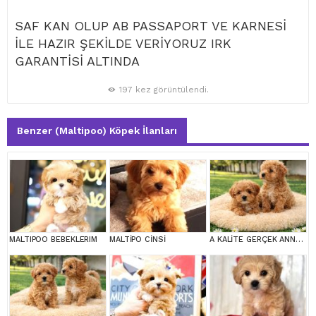
SAF KAN OLUP AB PASSAPORT VE KARNESİ
İLE HAZIR ŞEKİLDE VERİYORUZ IRK
GARANTİSİ ALTINDA
197 kez görüntülendi.
Benzer (Maltipoo) Köpek İlanları
MALTIPOO BEBEKLERIM
MALTİPO CİNSİ
A KALİTE GERÇEK ANNE BABA MALTİPOO YAVRULAR