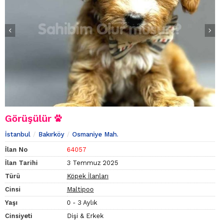
Görüşülür
İstanbul
Bakırköy
Osmaniye Mah.
İlan No
64057
İlan Tarihi
3 Temmuz 2025
Türü
Köpek İlanları
Cinsi
Maltipoo
Yaşı
0 - 3 Aylık
Cinsiyeti
Dişi & Erkek