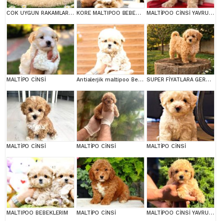
COK UYGUN RAKAMLARA GERÇEK MALTİPOO YAVRULAR
KORE MALTIPOO BEBEKLERIM
MALTİPOO CİNSİ YAVRULAR EV ÜRETİMİ
MALTİPO CİNSİ
Antialerjik maltipoo Bebeklerim
SUPER FİYATLARA GERÇEK MALTİPOO YAVRULAR
MALTİPO CİNSİ
MALTİPO CİNSİ
MALTİPO CİNSİ
MALTIPOO BEBEKLERIM
MALTİPO CİNSİ
MALTİPOO CİNSİ YAVRULAR EV ÜRETİMİ