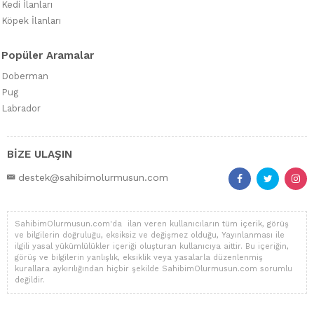
Kedi İlanları
Köpek İlanları
Popüler Aramalar
Doberman
Pug
Labrador
BİZE ULAŞIN
destek@sahibimolurmusun.com
SahibimOlurmusun.com'da ilan veren kullanıcıların tüm içerik, görüş
ve bilgilerin doğruluğu, eksiksiz ve değişmez olduğu, Yayınlanması ile
ilgili yasal yükümlülükler içeriği oluşturan kullanıcıya aittir. Bu içeriğin,
görüş ve bilgilerin yanlışlık, eksiklik veya yasalarla düzenlenmiş
kurallara aykırılığından hiçbir şekilde SahibimOlurmusun.com sorumlu
değildir.