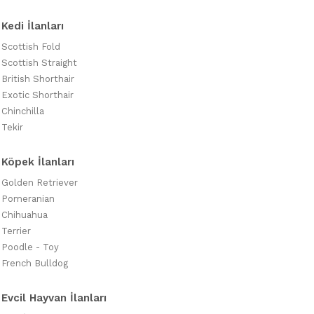
Kedi İlanları
Scottish Fold
Scottish Straight
British Shorthair
Exotic Shorthair
Chinchilla
Tekir
Köpek İlanları
Golden Retriever
Pomeranian
Chihuahua
Terrier
Poodle - Toy
French Bulldog
Evcil Hayvan İlanları