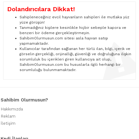
Dolandırıcılara Dikkat!
Sahipleneceğiniz evcil hayvanların sahipleri ile mutlaka yüz
yüze görüşün!
Tanımadığınız kişilere kesinlikle hiçbir sebeple kapora ve
benzeri bir ödeme gerçekleştirmeyin.
SahibimOlurmusun.com sitesi asla hayvan satışı
yapmamaktadır.
Kullanıcılar tarafından sağlanan her türlü ilan, bilgi, içerik ve
görselin gerçekliği, orijinalliği, güvenliği ve doğruluğuna ilişkin
sorumluluk bu içerikleri giren kullanıcıya ait olup,
SahibimOlurmusun.com bu hususlarla ilgili herhangi bir
sorumluluğu bulunmamaktadır.
Sahibim Olurmusun?
Hakkımızda
Reklam
İletişim
Kedi İlanları