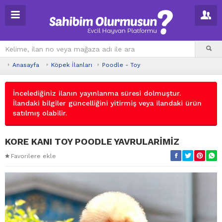
Anasayfa
Köpek İlanları
Poodle - Toy
İncelediğiniz ilanın yayınlanma süresi dolmuştur.
İlandaki bilgiler güncelliğini yitirmiş veya ilandaki ürün
satılmış olabilir.
KORE KANI TOY POODLE YAVRULARİMİZ
Favorilere ekle