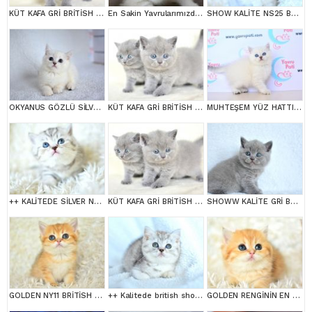
KÜT KAFA GRİ BRİTİSH SHORTHAİR YAVRULARIMIZ
En Sakin Yavrularımızdan NS1133 British Shorthair
SHOW KALİTE NS25 BRİTİSH SHORTHAİR YAVRUMUZ DİŞİ
OKYANUS GÖZLÜ SİLVER POİNT BRİTİSH SHORTHAİR YAVRUMUZ
KÜT KAFA GRİ BRİTİSH SHORTHAİR YAVRULARIMIZ
MUHTEŞEM YÜZ HATTI SİLVER BRİTİSH SHORTHAİRNS1133
++ KALİTEDE SİLVER NS24 BRİTİSH SHORTHAİR
KÜT KAFA GRİ BRİTİSH SHORTHAİR YAVRULARIMIZ
SHOWW KALİTE GRİ BRİTİSH SHORTHAİR YAVRUMUZ
GOLDEN NY11 BRİTİSH SHORTHAİR YAVRUMUZ
++ Kalitede british shorthair
GOLDEN RENGİNİN EN GÜZEL TONU NY11 BRİTİSH SHORTHAİR