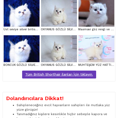
Üst seviye silver british shorthair yavrumuz ns1133
OKYANUS GÖZLÜ SİLVER POİNT BRİTİSH SHORTHAİR YAVRUMUZ
Masmavi göz rengi ve Bem beyaz tüyleri ile Silver British Shortair
BONCUK GÖZLÜ SİLVER BRİTİSH SHORTHAİR NS1133
OKYANUS GÖZLÜ SİLVER POİNT BRİTİSH SHORTHAİR YAVRUMUZ erkek
MUHTEŞEM YÜZ HATTI SİLVER BRİTİSH SHORTHAİR NS1133
Tüm British Shorthair ilanları İçin tıklayın.
Dolandırıcılara Dikkat!
Sahipleneceğiniz evcil hayvanların sahipleri ile mutlaka yüz
yüze görüşün!
Tanımadığınız kişilere kesinlikle hiçbir sebeple kapora ve