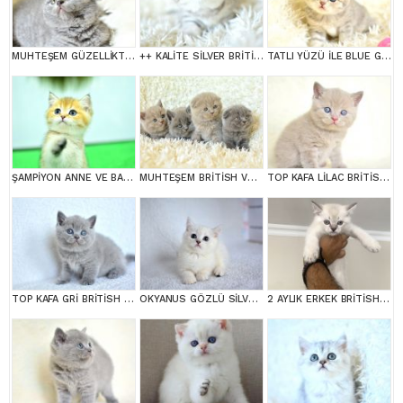
MUHTEŞEM GÜZELLİKTE GRİ BRİTİSH
++ KALİTE SİLVER BRİTİSH SHORTHAİR
TATLI YÜZÜ İLE BLUE GOLDEN BRİTİSH SHORTHAİR
ŞAMPİYON ANNE VE BABANI YAVRUSU NY11 GOLDEN BRİTİSH SHORTHAİR YAVRUMUZ
MUHTEŞEM BRİTİSH VE SCOTTİSH YAVRULAR
TOP KAFA LİLAC BRİTİSH SHORTHAİR YAVRULARIMIZ
TOP KAFA GRİ BRİTİSH SHORTHAİR YAVRUMUZ
OKYANUS GÖZLÜ SİLVER POİNT BRİTİSH SHORTHAİR YAVRUMUZ
2 AYLIK ERKEK BRİTİSH SHORT HAİR