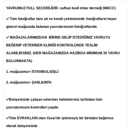
YAVRUMUZ FULL SECERİLİDİR. safkan kedi ırklar derneği (WACC)
✅ Tüm fotoğraflar bize ait ve kendi çekimimizdir. fotoğrafların hepsi
güncel mağazada bulunan yavrularımızın fotoğraflarıdır.
✅ MAĞAZALARIMIZDAN BİRİNE GELİP İSTEDİĞİNİZ YAVRUYU
BEĞENİP
VETERİNER
KLİNİĞİ KONTROLÜNDE TESLİM
ALABİLİRSİNİZ. (HER MAĞAZAMIZDA HAZIRDA MİNİMUM 30 YAVRU
BULUNMAKTA)
1.
mağazamız= İSTANBUL/ŞİŞLİ
2. mağazamız= ŞANLIURFA
✅Bünyemizde çalışan veteriner hekimlermiz tarfından tüm
yavrularımızın kontrolleri yapılır.
✅Tüm EVRAKLARI olan Yasal bir işletmeyiz bir birinden bağımsız
olarak bünyemizde