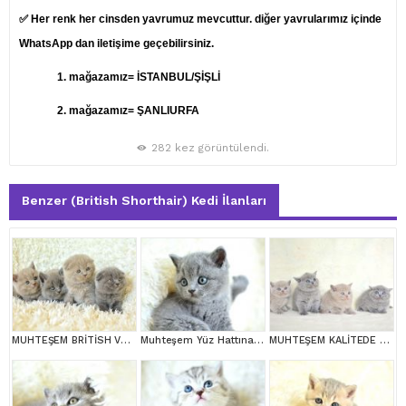
✅ Her renk her cinsden yavrumuz mevcuttur. diğer yavrularımız içinde
WhatsApp dan iletişime geçebilirsiniz.
1.
mağazamız= İSTANBUL/ŞİŞLİ
2. mağazamız= ŞANLIURFA
282 kez görüntülendi.
Benzer (British Shorthair) Kedi İlanları
MUHTEŞEM BRİTİSH VE SCOTTİSH YAVRULAR
Muhteşem Yüz Hattına Sahip gri british shorthair
MUHTEŞEM KALİTEDE BRİTİSH SHORTHAİR YAVRULARIMIZ