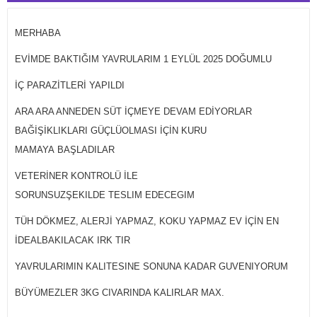
MERHABA
EVİMDE BAKTIĞIM YAVRULARIM 1 EYLÜL 2025 DOĞUMLU
İÇ PARAZİTLERİ YAPILDI
ARA ARA ANNEDEN SÜT İÇMEYE DEVAM EDİYORLAR
BAĞİŞİKLIKLARI GÜÇLÜOLMASI İÇİN KURU
MAMAYA BAŞLADILAR
VETERİNER KONTROLÜ İLE
SORUNSUZŞEKILDE TESLIM EDECEGIM
TÜH DÖKMEZ, ALERJİ YAPMAZ, KOKU YAPMAZ EV İÇİN EN
İDEALBAKILACAK IRK TIR
YAVRULARIMIN KALITESINE SONUNA KADAR GUVENIYORUM
BÜYÜMEZLER 3KG CIVARINDA KALIRLAR MAX.