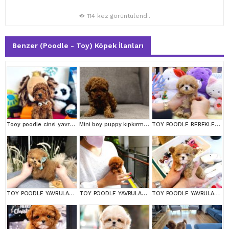
114 kez görüntülendi.
Benzer (Poodle - Toy) Köpek İlanları
Tooy poodle cinsi yavrular DİŞİ erkek mevcuttur
Mini boy puppy kıpkırmızı ev üretimi TOOY POODLE
TOY POODLE BEBEKLERİM
TOY POODLE YAVRULARIM
TOY POODLE YAVRULARIM
TOY POODLE YAVRULARIM