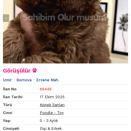
Görüşülür
İzmir
Bornova
Erzene Mah.
İlan No
66448
İlan Tarihi
17 Ekim 2025
Türü
Köpek İlanları
Cinsi
Poodle - Toy
Yaşı
0 - 3 Aylık
Cinsiyeti
Dişi & Erkek