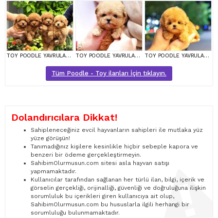
TOY POODLE YAVRULARIM
TOY POODLE YAVRULARIM
TOY POODLE YAVRULARIM
Tüm Poodle - Toy ilanları İçin tıklayın.
Dolandırıcılara Dikkat!
Sahipleneceğiniz evcil hayvanların sahipleri ile mutlaka yüz
yüze görüşün!
Tanımadığınız kişilere kesinlikle hiçbir sebeple kapora ve
benzeri bir ödeme gerçekleştirmeyin.
SahibimOlurmusun.com sitesi asla hayvan satışı
yapmamaktadır.
Kullanıcılar tarafından sağlanan her türlü ilan, bilgi, içerik ve
görselin gerçekliği, orijinalliği, güvenliği ve doğruluğuna ilişkin
sorumluluk bu içerikleri giren kullanıcıya ait olup,
SahibimOlurmusun.com bu hususlarla ilgili herhangi bir
sorumluluğu bulunmamaktadır.