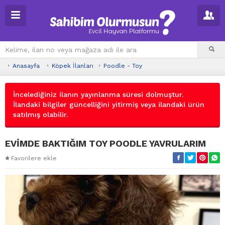
Anasayfa
Köpek İlanları
Poodle - Toy
İncelediğiniz ilanın yayınlanma süresi dolmuştur.
İlandaki bilgiler güncelliğini yitirmiş veya ilandaki ürün
satılmış olabilir.
EVİMDE BAKTIĞIM TOY POODLE YAVRULARIM
Favorilere ekle