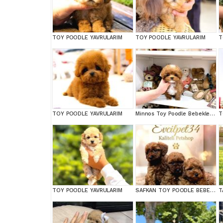
TOY POODLE YAVRULARIM
TOY POODLE YAVRULARIM
T
TOY POODLE YAVRULARIM
Minnos Toy Poodle Bebeklerimiz
T
TOY POODLE YAVRULARIM
SAFKAN TOY POODLE BEBEKLERİMİZ BAKIRKÖY