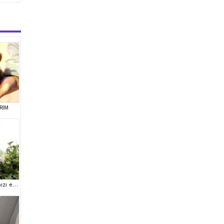
RIM
Mini boy puppy kıpkırmızı ev üretimi TOOY POODLE