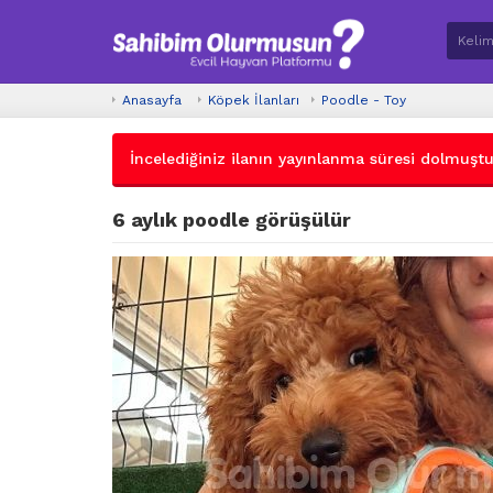
Anasayfa
Köpek İlanları
Poodle - Toy
İncelediğiniz ilanın yayınlanma süresi dolmuştur.
6 aylık poodle görüşülür