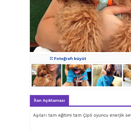
Fotoğrafı büyüt
İlan Açıklaması
Aşıları tam eğitimi tam Çipli oyuncu enerjik se