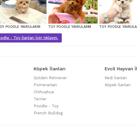
OY POODLE YAVRULARIM
TOY POODLE YAVRULARIM
TOY POODLE YAVRULA
dle - Toy ilanları İçin tıklayın.
Köpek İlanları
Evcil Hayvan İ
Golden Retriever
Kedi İlanları
Pomeranian
Köpek İlanları
Chihuahua
Terrier
Poodle - Toy
French Bulldog