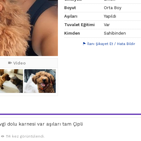
Boyut
Orta Boy
Aşıları
Yapıldı
Tuvalet Eğitimi
Var
Kimden
Sahibinden
İlanı Şikayet Et / Hata Bildir
Video
vgi dolu karnesi var aşıları tam Çipli
114 kez görüntülendi.