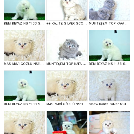
BEM BEYAZ NS 11 33 SCOTTİSH FOLD
++ KALİTE SİLVER SCOTTİSH FOLD
MUHTEŞEM TOP KAFA GRİ SCOTTİSH YAVRULAR
MAS MAVİ GÖZLÜ NS1133 SCOTTİSH FOLD
MUHTEŞEM TOP KAFA GRİ SCOTTİSH FOLD
BEM BEYAZ NS 11 33 SCOTTİSH FOLD
BEM BEYAZ NS 11 33 SCOTTİSH FOLD
MAS MAVİ GÖZLÜ NS1133 SCOTTİSH FOLD erkek
Show Kalite Silver NS1133 Scottish Fold Yavrumuz