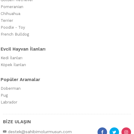
Pomeranian
Chihuahua
Terrier
Poodle - Toy
French Bulldog
Evcil Hayvan İlanları
Kedi İlanları
Köpek İlanları
Popüler Aramalar
Doberman
Pug
Labrador
BİZE ULAŞIN
destek@sahibimolurmusun.com