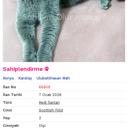
Sahiplendirme
Konya
Karatay
Ulubatlıhasan Mah.
İlan No
66909
İlan Tarihi
7 Ocak 2026
Türü
Kedi İlanları
Cinsi
Scottish Fold
Yaşı
2
Cinsiyeti
Dişi