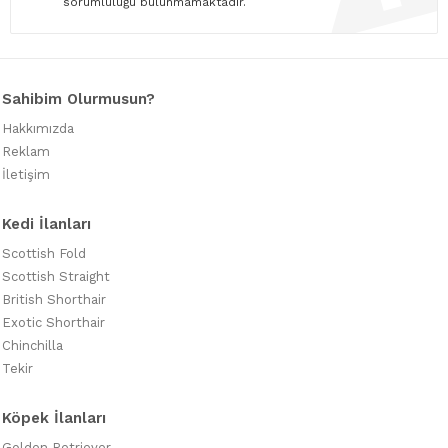
sorumluluğu bulunmamaktadır.
Sahibim Olurmusun?
Hakkımızda
Reklam
İletişim
Kedi İlanları
Scottish Fold
Scottish Straight
British Shorthair
Exotic Shorthair
Chinchilla
Tekir
Köpek İlanları
Golden Retriever