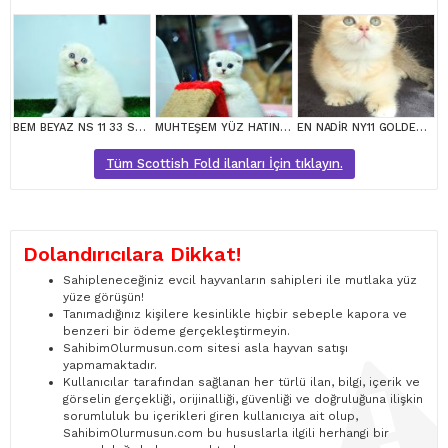
BEM BEYAZ NS 11 33 SCOTTİSH FOLD
MUHTEŞEM YÜZ HATINA SAHİP SİLVER SCOTTİSH FOLD
EN NADİR NY11 GOLDEN SCOTTİSH FOLD YAVRUMUZ
Tüm Scottish Fold ilanları İçin tıklayın.
Dolandırıcılara Dikkat!
Sahipleneceğiniz evcil hayvanların sahipleri ile mutlaka yüz
yüze görüşün!
Tanımadığınız kişilere kesinlikle hiçbir sebeple kapora ve
benzeri bir ödeme gerçekleştirmeyin.
SahibimOlurmusun.com sitesi asla hayvan satışı
yapmamaktadır.
Kullanıcılar tarafından sağlanan her türlü ilan, bilgi, içerik ve
görselin gerçekliği, orijinalliği, güvenliği ve doğruluğuna ilişkin
sorumluluk bu içerikleri giren kullanıcıya ait olup,
SahibimOlurmusun.com bu hususlarla ilgili herhangi bir