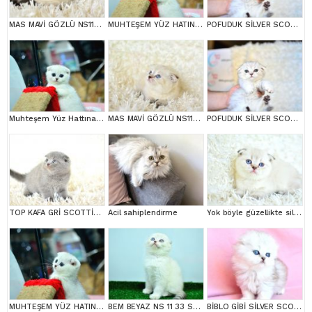
MAS MAVİ GÖZLÜ NS1133 SCOTTİSH FOLD erkek
MUHTEŞEM YÜZ HATINA SAHİP SİLVER SCOTTİSH FOLD
POFUDUK SİLVER SCOTTİSH FOLD
Muhteşem Yüz Hattına Sahip Silver Scottish Fold
MAS MAVİ GÖZLÜ NS1133 SCOTTİSH FOLD erkek
POFUDUK SİLVER SCOTTİSH FOLD
TOP KAFA GRİ SCOTTİSH FOLD
Acil sahiplendirme
Yok böyle güzellikte silver scottish fold
MUHTEŞEM YÜZ HATINA SAHİP SİLVER SCOTTİSH FOLD
BEM BEYAZ NS 11 33 SCOTTİSH FOLD
BİBLO GİBİ SİLVER SCOTTİSH FOLD LONGHAİR