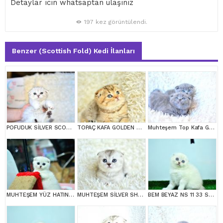
Detaylar ıcın whatsaptan ulaşınız
197 kez görüntülendi.
Benzer (Scottish Fold) Kedi İlanları
POFUDUK SİLVER SCOTTİSH FOLD
TOPAÇ KAFA GOLDEN SCOTTİSH FOLD
Muhteşem Top Kafa Gri Scottish Fold
MUHTEŞEM YÜZ HATINA SAHİP SİLVER SCOTTİSH FOLD
MUHTEŞEM SİLVER SHADED SCOTTİSH FOLD
BEM BEYAZ NS 11 33 SCOTTİSH FOLD