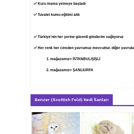
✅ Kuru mama yemeye başladı
✅ Tuvalet kumu eğitimi aldı
✅ Türkiye'nin her yerine güvenli gönderim sağlıyoruz
✅ Her renk her cinsden yavrumuz mevcuttur. diğer yavruları
1.
mağazamız= İSTANBUL/ŞİŞLİ
2. mağazamız= ŞANLIURFA
Benzer (Scottish Fold) Kedi İlanları