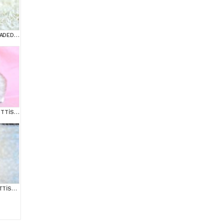
MUHTEŞEM SİLVER SHADED SCOTTİSH FOLD
BİBLO GİBİ SİLVER SCOTTİSH FOLD LONGHAİR
POFUDUK SİLVER SCOTTİSH FOLD