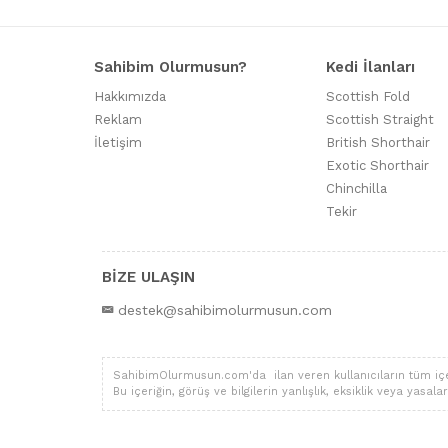
Sahibim Olurmusun?
Kedi İlanları
Hakkımızda
Scottish Fold
Reklam
Scottish Straight
İletişim
British Shorthair
Exotic Shorthair
Chinchilla
Tekir
BİZE ULAŞIN
destek@sahibimolurmusun.com
SahibimOlurmusun.com'da ilan veren kullanıcıların tüm içerik,
Bu içeriğin, görüş ve bilgilerin yanlışlık, eksiklik veya yas