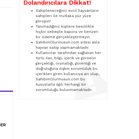
Dolandırıcılara Dikkat!
Sahipleneceğiniz evcil hayvanların
sahipleri ile mutlaka yüz yüze
görüşün!
Tanımadığınız kişilere kesinlikle
hiçbir sebeple kapora ve benzeri
bir ödeme gerçekleştirmeyin.
SahibimOlurmusun.com sitesi asla
hayvan satışı yapmamaktadır.
Kullanıcılar tarafından sağlanan her
türlü ilan, bilgi, içerik ve görselin
gerçekliği, orijinalliği, güvenliği ve
doğruluğuna ilişkin sorumluluk bu
içerikleri giren kullanıcıya ait olup,
SahibimOlurmusun.com bu
hususlarla ilgili herhangi bir
sorumluluğu bulunmamaktadır.
HER