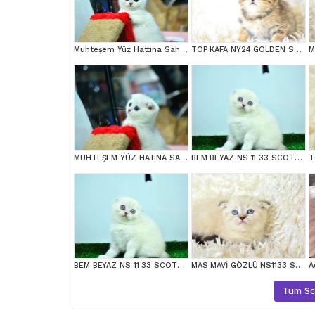
Muhteşem Yüz Hattına Sahip Silver Scottish Fold
TOP KAFA NY24 GOLDEN SCOTTİSH FOLD
MUHTEŞEM YÜZ HATINA SAHİP SİLVER SCOTTİSH FOLD
BEM BEYAZ NS 11 33 SCOTTİSH FOLD
BEM BEYAZ NS 11 33 SCOTTİSH FOLD
MAS MAVİ GÖZLÜ NS1133 SCOTTİSH FOLD erkek
A
Tüm Scot