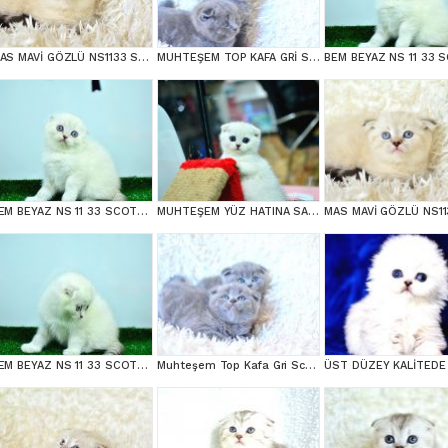
MAS MAVİ GÖZLÜ NS1133 SCOTTİSH FOLD erkek
MUHTEŞEM TOP KAFA GRİ SCOTTİSH YAVRULAR
BEM BEYAZ NS 11 33 SCOTTİSH FOLD
MUHTEŞEM YÜZ HATINA SAHİP SİLVER SCOTTİSH FOLD
BEM BEYAZ NS 11 33 SCOTTİSH FOLD
Muhteşem Top Kafa Gri Scottish Fold