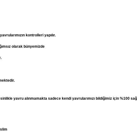
vrularımızın kontrolleri yapılır.
ağımsız olarak bünyemizde
.
mektedir.
esinlikle yavru alınmamakta sadece kendi yavrularımızı bildiğimiz için %100 sağ
eslim