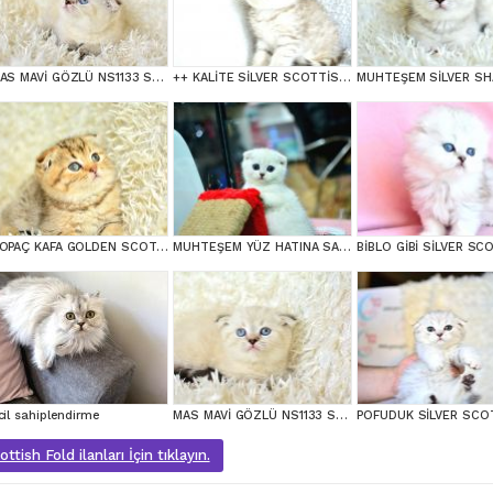
MAS MAVİ GÖZLÜ NS1133 SCOTTİSH FOLD erkek
++ KALİTE SİLVER SCOTTİSH FOLD
TOPAÇ KAFA GOLDEN SCOTTİSH FOLD
MUHTEŞEM YÜZ HATINA SAHİP SİLVER SCOTTİSH FOLD
cil sahiplendirme
MAS MAVİ GÖZLÜ NS1133 SCOTTİSH FOLD erkek
tish Fold ilanları İçin tıklayın.