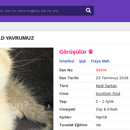
LD YAVRUMUZ
Görüşülür
İstanbul
Şişli
Fulya Mah.
İlan No
56414
İlan Tarihi
23 Temmuz 2026
Türü
Kedi İlanları
Cinsi
Scottish Fold
Yaşı
0 - 2 Aylık
Cinsiyeti
Dişi & Erkek
Aşıları
Yapıldı
Tuvalet Eğitimi
Var