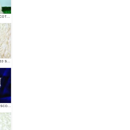
BEM BEYAZ NS 11 33 SCOTTİSH FOLD
MAS MAVİ GÖZLÜ NS1133 SCOTTİSH FOLD
ÜST DÜZEY KALİTEDE SCOTTİSH FOLD LONGHAİR NS1133