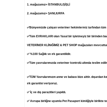
1.
mağazamız= İSTANBUL/ŞİŞLİ
2. mağazamız= ŞANLIURFA
✅Bünyemizde çalışan veteriner hekimlermiz tarfından tüm ya
✅Tüm EVRAKLARI olan Yasal bir işletmeyiz bir birinden b
VETERİNER KLİNiĞİMİZ & PET SHOP mağazaları mevcuttur
✅ %100 Sağlık ve ırk garantilidir.
✅Tüm yavrularımızda veteriner kontrolü altında teslim edil
✅TÜM Yavrularımızın anne ve babası bize aittir. dışardan k
ırk garantisi veriyoruz.
✅ İç ve dış parazitleri yapıldı.
✅ Avrupa birliğne uyumlu Pet Pasaport kimliğiyle birlikte t