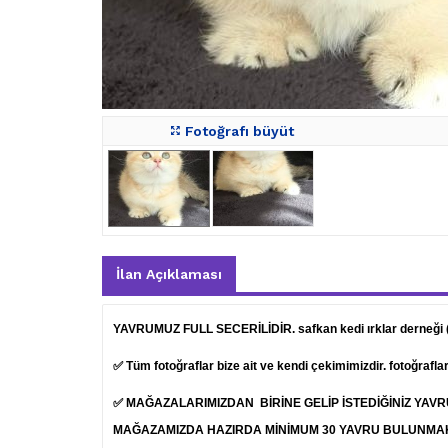
Fotoğrafı büyüt
İlan Açıklaması
YAVRUMUZ FULL SECERİLİDİR. safkan kedi ırklar derneği
✅ Tüm fotoğraflar bize ait ve kendi çekimimizdir. fotoğrafl
✅ MAĞAZALARIMIZDAN BİRİNE GELİP İSTEDİĞİNİZ YAV
MAĞAZAMIZDA HAZIRDA MİNİMUM 30 YAVRU BULUNMA