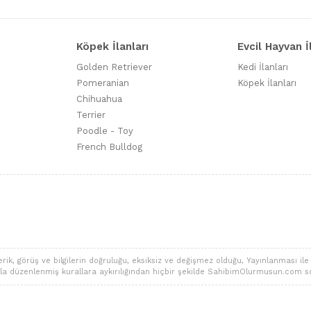
Köpek İlanları
Evcil Hayvan İ
Golden Retriever
Kedi İlanları
Pomeranian
Köpek İlanları
Chihuahua
Terrier
Poodle - Toy
French Bulldog
 görüş ve bilgilerin doğruluğu, eksiksiz ve değişmez olduğu, Yayınlanması ile ilgi
alarla düzenlenmiş kurallara aykırılığından hiçbir şekilde SahibimOlurmusun.com s