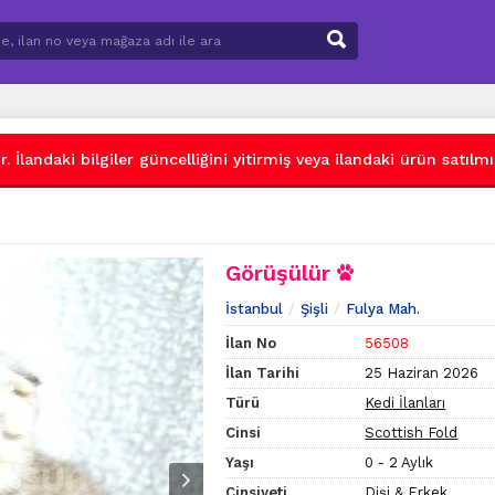
 İlandaki bilgiler güncelliğini yitirmiş veya ilandaki ürün satılmış
Görüşülür
İstanbul
Şişli
Fulya Mah.
İlan No
56508
İlan Tarihi
25 Haziran 2026
Türü
Kedi İlanları
Cinsi
Scottish Fold
Yaşı
0 - 2 Aylık
Cinsiyeti
Dişi & Erkek