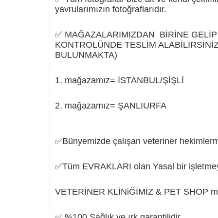
yavrularımızın fotoğraflarıdır.
✅ MAĞAZALARIMIZDAN BİRİNE GELİP 
KONTROLÜNDE TESLİM ALABİLİRSİNİ
BULUNMAKTA)
1. mağazamız= İSTANBUL/ŞİŞLİ
2. mağazamız= ŞANLIURFA
✅Bünyemizde çalışan veteriner hekimlermiz 
✅Tüm EVRAKLARI olan Yasal bir işletmeyi
VETERİNER KLİNiĞİMİZ & PET SHOP mağ
✅ %100 Sağlık ve ırk garantilidir.