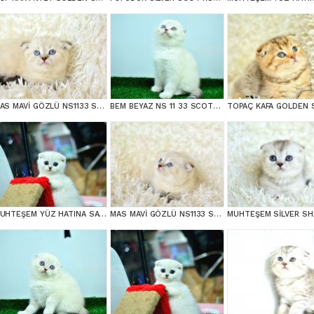
MAS MAVİ GÖZLÜ NS1133 SCOTTİSH FOLD erkek
BEM BEYAZ NS 11 33 SCOTTİSH FOLD
MUHTEŞEM YÜZ HATINA SAHİP SİLVER SCOTTİSH FOLD
MAS MAVİ GÖZLÜ NS1133 SCOTTİSH FOLD erkek