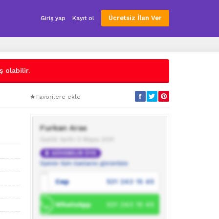
Ücretsiz İlan Ver
Giriş yap
Kayıt ol
 olabilir.
Favorilere ekle
Furkan Aras
Üyelik tarihi: 5 Mayıs 2021
GÜVENİLİR ÜYE
Üyenin tüm ilanlarını görüntüle
Cep
531 243 15 45
WhatsApp
531 243 15 45