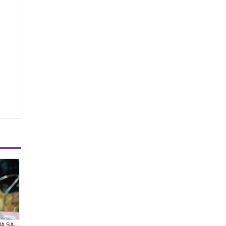
MUHTEŞEM YÜZ HATINA SAHİP SİLVER SCOTTİSH FOLD