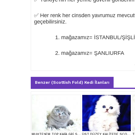
✅ Her renk her cinsden yavrumuz mevcuttu
geçebilirsiniz.
1. mağazamız= İSTANBUL/ŞİŞLİ
2. mağazamız= ŞANLIURFA
Benzer (Scottish Fold) Kedi İlanları
MUHTEŞEM TOP KAFA GRİ SCOTTİSH FOLD
ÜST DÜZEY KALİTEDE SCOTTİSH FOLD LONGHAİR NS1133