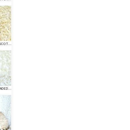
TOPAÇ KAFA GOLDEN SCOTTİSH FOLD
MUHTEŞEM SİLVER SHADED SCOTTİSH FOLD