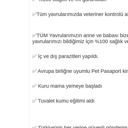
✅Tüm yavrularımızda veteriner kontrolü al
✅TÜM Yavrularımızın anne ve babası bize 
yavrularımızı bildiğimiz için %100 sağlık ve
✅ İç ve dış parazitleri yapıldı.
✅ Avrupa birliğne uyumlu Pet Pasaport kiml
✅ Kuru mama yemeye başladı
✅ Tuvalet kumu eğitimi aldı
✅ Türkiye'nin her yerine güvenli gönderim