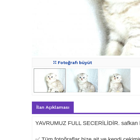
Fotoğrafı büyüt
İlan Açıklaması
YAVRUMUZ FULL SECERİLİDİR. safkan ke
✅ Tüm fotoğraflar bize ait ve kendi çekim