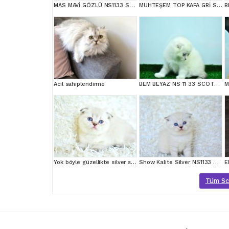
MAS MAVİ GÖZLÜ NS1133 SCOTTİSH FOLD erkek
MUHTEŞEM TOP KAFA GRİ SCOTTİSH YAVRULAR
Acil sahiplendirme
BEM BEYAZ NS 11 33 SCOTTİSH FOLD
Yok böyle güzellikte silver scottish fold
Show Kalite Silver NS1133 Scottish Fold Yavrumuz
Tüm Scot