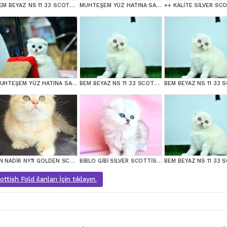
BEM BEYAZ NS 11 33 SCOTTİSH FOLD
MUHTEŞEM YÜZ HATINA SAHİP SİLVER SCOTTİSH FOLD
MUHTEŞEM YÜZ HATINA SAHİP SİLVER SCOTTİSH FOLD
BEM BEYAZ NS 11 33 SCOTTİSH FOLD
EN NADİR NY11 GOLDEN SCOTTİSH FOLD YAVRUMUZ
BİBLO GİBİ SİLVER SCOTTİSH FOLD LONGHAİR
tish Fold ilanları İçin tıklayın.