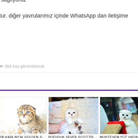
r. diğer yavrularımız içinde WhatsApp dan iletişime
360 kez görüntülendi.
TOP KAFA NY24 GOLDEN SCOTTİSH FOLD
POFUDUK SİLVER SCOTTİSH FOLD