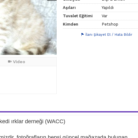
Aşıları
Yapıldı
Tuvalet Eğitimi
Var
Kimden
Petshop
İlanı Şikayet Et / Hata Bildir
Video
di ırklar derneği (WACC)
imizdir. fotoğrafların hepsi güncel mağazada bulunan