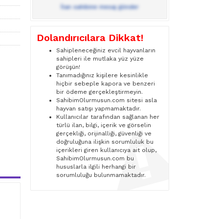
İlan sahibine mesaj gönder
Dolandırıcılara Dikkat!
Sahipleneceğiniz evcil hayvanların
sahipleri ile mutlaka yüz yüze
görüşün!
Tanımadığınız kişilere kesinlikle
hiçbir sebeple kapora ve benzeri
bir ödeme gerçekleştirmeyin.
SahibimOlurmusun.com sitesi asla
hayvan satışı yapmamaktadır.
Kullanıcılar tarafından sağlanan her
türlü ilan, bilgi, içerik ve görselin
gerçekliği, orijinalliği, güvenliği ve
doğruluğuna ilişkin sorumluluk bu
içerikleri giren kullanıcıya ait olup,
SahibimOlurmusun.com bu
hususlarla ilgili herhangi bir
sorumluluğu bulunmamaktadır.