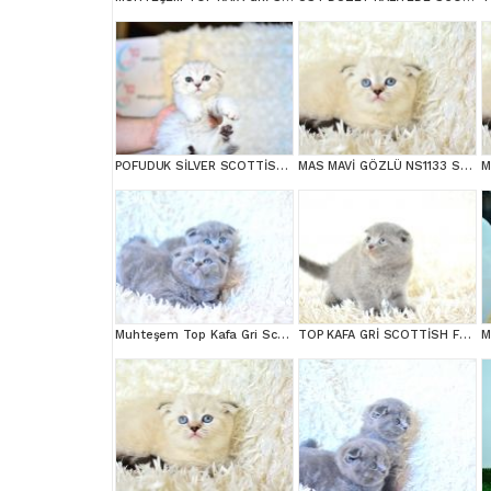
POFUDUK SİLVER SCOTTİSH FOLD
MAS MAVİ GÖZLÜ NS1133 SCOTTİSH FOLD
Muhteşem Top Kafa Gri Scottish Fold
TOP KAFA GRİ SCOTTİSH FOLD