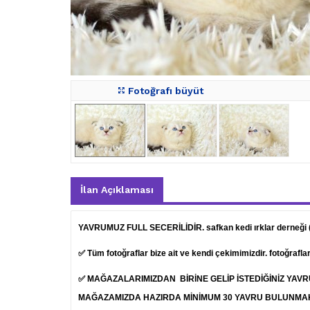
Fotoğrafı büyüt
İlan Açıklaması
YAVRUMUZ FULL SECERİLİDİR. safkan kedi ırklar derneği
✅ Tüm fotoğraflar bize ait ve kendi çekimimizdir. fotoğrafl
✅ MAĞAZALARIMIZDAN BİRİNE GELİP İSTEDİĞİNİZ YAV
MAĞAZAMIZDA HAZIRDA MİNİMUM 30 YAVRU BULUNMA