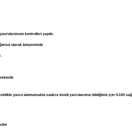
vrularımızın kontrolleri yapılır.
ağımsız olarak bünyemizde
.
mektedir.
esinlikle yavru alınmamakta sadece kendi yavrularımızı bildiğimiz için %100 sağ
eslim