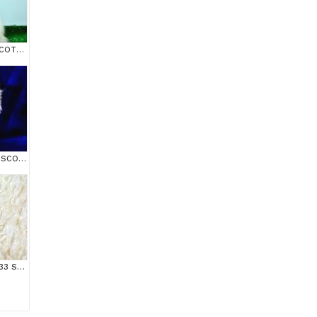
BEM BEYAZ NS 11 33 SCOTTİSH FOLD
ÜST DÜZEY KALİTEDE SCOTTİSH FOLD LONGHAİR NS1133
MAS MAVİ GÖZLÜ NS1133 SCOTTİSH FOLD erkek