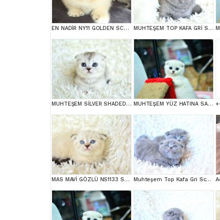
EN NADİR NY11 GOLDEN SCOTTİSH FOLD YAVRUMUZ
MUHTEŞEM TOP KAFA GRİ SCOTTİSH FOLD
MUHTEŞEM SİLVER SHADED SCOTTİSH FOLD
MUHTEŞEM YÜZ HATINA SAHİP SİLVER SCOTTİSH FOLD
MAS MAVİ GÖZLÜ NS1133 SCOTTİSH FOLD erkek
Muhteşem Top Kafa Gri Scottish Fold
A