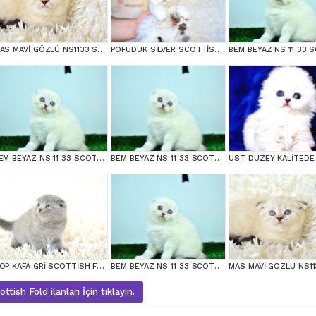
MAS MAVİ GÖZLÜ NS1133 SCOTTİSH FOLD
POFUDUK SİLVER SCOTTİSH FOLD
BEM BEYAZ NS 11 33 SCOTTİSH FOLD
BEM BEYAZ NS 11 33 SCOTTİSH FOLD
TOP KAFA GRİ SCOTTİSH FOLD
BEM BEYAZ NS 11 33 SCOTTİSH FOLD
tish Fold ilanları İçin tıklayın.