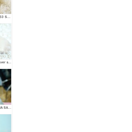
MAS MAVİ GÖZLÜ NS1133 SCOTTİSH FOLD erkek
Yok böyle güzellikte silver scottish fold
MUHTEŞEM YÜZ HATINA SAHİP SİLVER SCOTTİSH FOLD