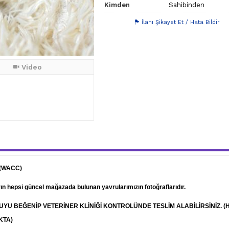
Kimden
Sahibinden
İlanı Şikayet Et / Hata Bildir
Video
 (WACC)
arın hepsi güncel mağazada bulunan yavrularımızın fotoğraflarıdır.
RUYU BEĞENİP
VETERİNER
KLİNİĞİ KONTROLÜNDE TESLİM ALABİLİRSİNİZ. (
KTA)