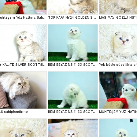
Muhteşem Yüz Hattına Sahip Silver Scottish Fold
TOP KAFA NY24 GOLDEN SCOTTİSH FOLD
++ KALİTE SİLVER SCOTTİSH FOLD
BEM BEYAZ NS 11 33 SCOTTİSH FOLD
cil sahiplendirme
BEM BEYAZ NS 11 33 SCOTTİSH FOLD