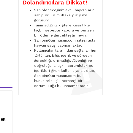
Dolandırıcılara Dikkat!
Sahipleneceğiniz evcil hayvanların
sahipleri ile mutlaka yüz yüze
görüşün!
Tanımadığınız kişilere kesinlikle
hiçbir sebeple kapora ve benzeri
bir ödeme gerçekleştirmeyin.
SahibimOlurmusun.com sitesi asla
hayvan satışı yapmamaktadır.
Kullanıcılar tarafından sağlanan her
türlü ilan, bilgi, içerik ve görselin
gerçekliği, orijinalliği, güvenliği ve
doğruluğuna ilişkin sorumluluk bu
içerikleri giren kullanıcıya ait olup,
SahibimOlurmusun.com bu
hususlarla ilgili herhangi bir
sorumluluğu bulunmamaktadır.
HER