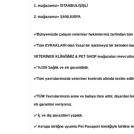
1.
mağazamız= İSTANBUL/ŞİŞLİ
2. mağazamız= ŞANLIURFA
✅Bünyemizde çalışan veteriner hekimlermiz tarfından tüm ya
✅Tüm EVRAKLARI olan Yasal bir işletmeyiz bir birinden b
VETERİNER KLİNiĞİMİZ & PET SHOP mağazaları mevcuttur
✅ %100 Sağlık ve ırk garantilidir.
✅Tüm yavrularımızda veteriner kontrolü altında teslim edil
✅TÜM Yavrularımızın anne ve babası bize aittir. dışardan k
ırk garantisi veriyoruz.
✅ İç ve dış parazitleri yapıldı.
✅ Avrupa birliğne uyumlu Pet Pasaport kimliğiyle birlikte t