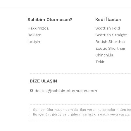
Sahibim Olurmusun?
Kedi İlanları
Hakkımızda
Scottish Fold
Reklam
Scottish Straight
İletişim
British Shorthair
Exotic Shorthair
Chinchilla
Tekir
BİZE ULAŞIN
destek@sahibimolurmusun.com
SahibimOlurmusun.com'da ilan veren kullanıcıların tüm içerik,
Bu içeriğin, görüş ve bilgilerin yanlışlık, eksiklik veya yas