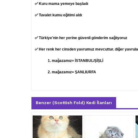
✅ Kuru mama yemeye başladı
✅ Tuvalet kumu eğitimi aldı
✅ Türkiye'nin her yerine güvenli gönderim sağlıyoruz
✅ Her renk her cinsden yavrumuz mevcuttur. diğer yavruları
1.
mağazamız= İSTANBUL/ŞİŞLİ
2. mağazamız= ŞANLIURFA
Benzer (Scottish Fold) Kedi İlanları