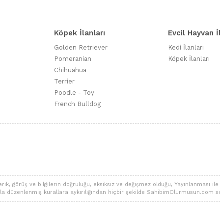
Köpek İlanları
Evcil Hayvan İ
Golden Retriever
Kedi İlanları
Pomeranian
Köpek İlanları
Chihuahua
Terrier
Poodle - Toy
French Bulldog
 görüş ve bilgilerin doğruluğu, eksiksiz ve değişmez olduğu, Yayınlanması ile ilgi
alarla düzenlenmiş kurallara aykırılığından hiçbir şekilde SahibimOlurmusun.com s