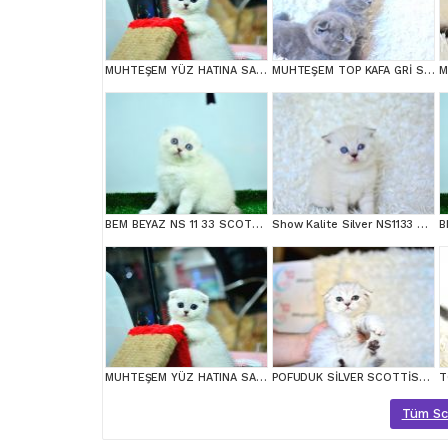
MUHTEŞEM YÜZ HATINA SAHİP SİLVER SCOTTİSH FOLD
MUHTEŞEM TOP KAFA GRİ SCOTTİSH YAVRULAR
BEM BEYAZ NS 11 33 SCOTTİSH FOLD
Show Kalite Silver NS1133 Scottish Fold Yavrumuz
MUHTEŞEM YÜZ HATINA SAHİP SİLVER SCOTTİSH FOLD
POFUDUK SİLVER SCOTTİSH FOLD
Tüm Scot