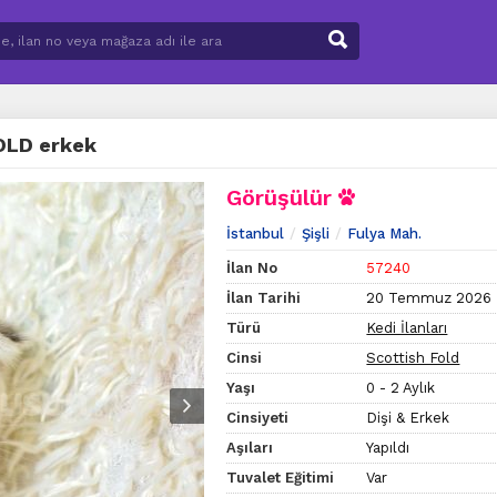
OLD erkek
Görüşülür
İstanbul
Şişli
Fulya Mah.
İlan No
57240
İlan Tarihi
20 Temmuz 2026
Türü
Kedi İlanları
Cinsi
Scottish Fold
Yaşı
0 - 2 Aylık
Cinsiyeti
Dişi & Erkek
Aşıları
Yapıldı
Tuvalet Eğitimi
Var