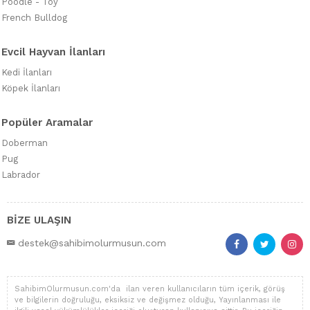
Poodle - Toy
French Bulldog
Evcil Hayvan İlanları
Kedi İlanları
Köpek İlanları
Popüler Aramalar
Doberman
Pug
Labrador
BİZE ULAŞIN
destek@sahibimolurmusun.com
SahibimOlurmusun.com'da ilan veren kullanıcıların tüm içerik, görüş
ve bilgilerin doğruluğu, eksiksiz ve değişmez olduğu, Yayınlanması ile