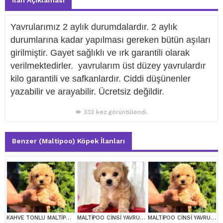
İlan Açıklaması
Yavrularımız 2 aylık durumdalardır. 2 aylık
durumlarına kadar yapılması gereken bütün aşıları
girilmiştir. Gayet sağlıklı ve ırk garantili olarak
verilmektedirler. yavrularım üst düzey yavrulardır
kilo garantili ve safkanlardır. Ciddi düşünenler
yazabilir ve arayabilir. Ücretsiz değildir.
332 kez görüntülendi.
Benzer (Maltipoo) Köpek İlanları
KAHVE TONLU MALTİPOO CİNSİ YAVRULAR
MALTİPOO CİNSİ YAVRULAR EV ÜRETİMİ
MALTİPOO CİNSİ YAVRULAR EV ÜRETİMİ