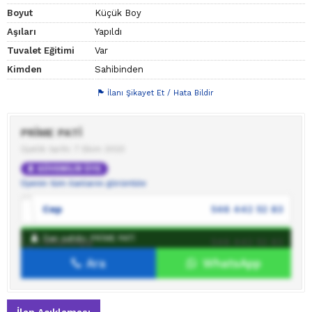
Boyut
Küçük Boy
Aşıları
Yapıldı
Tuvalet Eğitimi
Var
Kimden
Sahibinden
İlanı Şikayet Et / Hata Bildir
PRİME PATİ
Üyelik tarihi: 7 Ekim 2023
GÜVENİLİR ÜYE
Üyenin tüm ilanlarını görüntüle
Cep
546 442 52 83
İlan sahibi: PRİME PATİ
WhatsApp
546 442 52 83
Ara
WhatsApp
İlan sahibine mesaj gönder