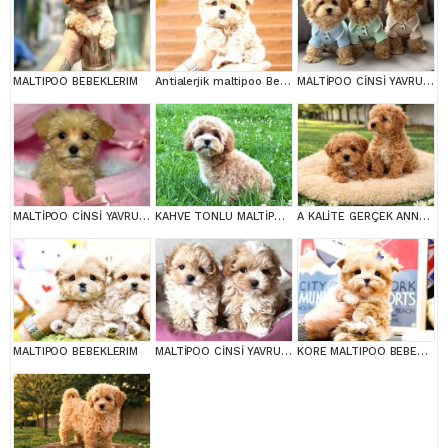
MALTIPOO BEBEKLERIM
Antialerjik maltipoo Bebeklerim
MALTİPOO CİNSİ YAVRULAR EV ÜRETİMİ
MALTİPOO CİNSİ YAVRULAR EV ÜRETİMİ
KAHVE TONLU MALTİPOO CİNSİ YAVRULAR
A KALİTE GERÇEK ANNE BABA MALTİPOO YAVRULAR
MALTIPOO BEBEKLERIM
MALTİPOO CİNSİ YAVRULAR EV ÜRETİMİ
KORE MALTIPOO BEBEKLERIM