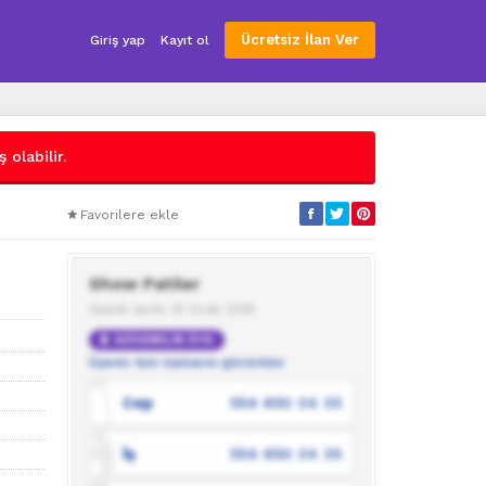
Ücretsiz İlan Ver
Giriş yap
Kayıt ol
 olabilir.
Favorilere ekle
Show Patiler
Üyelik tarihi: 15 Ocak 2018
GÜVENİLİR ÜYE
Üyenin tüm ilanlarını görüntüle
Cep
554 650 34 35
İş
554 650 34 35