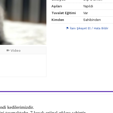
Aşıları
Yapıldı
Tuvalet Eğitimi
Var
Kimden
Sahibinden
İlanı Şikayet Et / Hata Bildir
Video
ndi kedilerimizdir.
i taşımaktadır. 7 kuşak orjinal ırklara sahiptir.