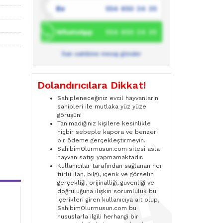
Ev
554 650 34 35
WhatsApp
554 650 34 35
İlan sahibine mesaj gönder
Dolandırıcılara Dikkat!
Sahipleneceğiniz evcil hayvanların
sahipleri ile mutlaka yüz yüze
görüşün!
Tanımadığınız kişilere kesinlikle
hiçbir sebeple kapora ve benzeri
bir ödeme gerçekleştirmeyin.
SahibimOlurmusun.com sitesi asla
hayvan satışı yapmamaktadır.
Kullanıcılar tarafından sağlanan her
türlü ilan, bilgi, içerik ve görselin
gerçekliği, orijinalliği, güvenliği ve
doğruluğuna ilişkin sorumluluk bu
içerikleri giren kullanıcıya ait olup,
SahibimOlurmusun.com bu
hususlarla ilgili herhangi bir