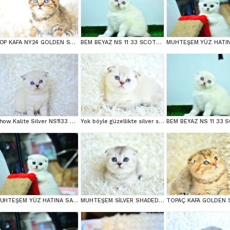
TOP KAFA NY24 GOLDEN SCOTTİSH FOLD
BEM BEYAZ NS 11 33 SCOTTİSH FOLD
Show Kalite Silver NS1133 Scottish Fold Yavrumuz
Yok böyle güzellikte silver scottish fold
MUHTEŞEM YÜZ HATINA SAHİP SİLVER SCOTTİSH FOLD
MUHTEŞEM SİLVER SHADED SCOTTİSH FOLD