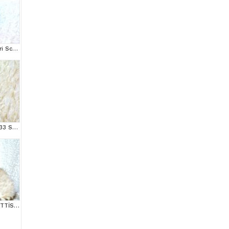
Muhteşem Top Kafa Gri Scottish Fold
MAS MAVİ GÖZLÜ NS1133 SCOTTİSH FOLD erkek
++ KALİTE SİLVER SCOTTİSH FOLD