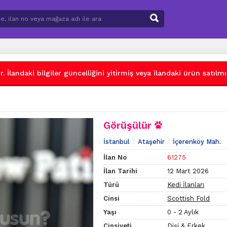
 İlandaki bilgiler güncelliğini yitirmiş veya ilandaki ürün satılmış
Görüşülür
İstanbul
Ataşehir
İçerenköy Mah.
İlan No
61275
İlan Tarihi
12 Mart 2026
Türü
Kedi İlanları
Cinsi
Scottish Fold
Yaşı
0 - 2 Aylık
Cinsiyeti
Dişi & Erkek