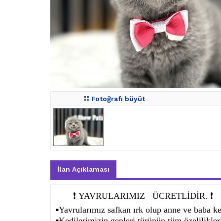
Fotoğrafı büyüt
İlan Açıklaması
❗️
❗️
YAVRULARIMIZ
ÜCRETLİDİR.
▪️
Yavrularımız safkan ırk olup anne ve baba ke
▪️
Kedilerimizin genleri türünün tüm özeliliklerin