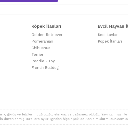
Köpek İlanları
Evcil Hayvan İ
Golden Retriever
Kedi İlanları
Pomeranian
Köpek İlanları
Chihuahua
Terrier
Poodle - Toy
French Bulldog
 görüş ve bilgilerin doğruluğu, eksiksiz ve değişmez olduğu, Yayınlanması ile ilgi
alarla düzenlenmiş kurallara aykırılığından hiçbir şekilde SahibimOlurmusun.com s