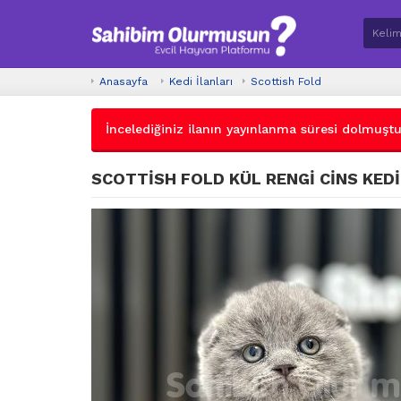
Anasayfa
Kedi İlanları
Scottish Fold
İncelediğiniz ilanın yayınlanma süresi dolmuştur.
SCOTTİSH FOLD KÜL RENGİ CİNS KEDİ