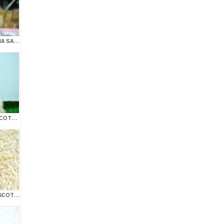
MUHTEŞEM YÜZ HATINA SAHİP SİLVER SCOTTİSH FOLD
BEM BEYAZ NS 11 33 SCOTTİSH FOLD
TOPAÇ KAFA GOLDEN SCOTTİSH FOLD