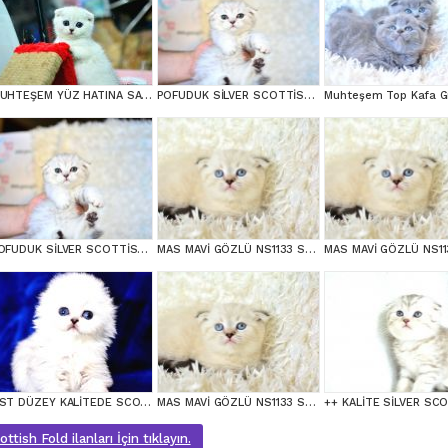
MUHTEŞEM YÜZ HATINA SAHİP SİLVER SCOTTİSH FOLD
POFUDUK SİLVER SCOTTİSH FOLD
POFUDUK SİLVER SCOTTİSH FOLD
MAS MAVİ GÖZLÜ NS1133 SCOTTİSH FOLD
ÜST DÜZEY KALİTEDE SCOTTİSH FOLD LONGHAİR NS1133
MAS MAVİ GÖZLÜ NS1133 SCOTTİSH FOLD erkek
tish Fold ilanları İçin tıklayın.