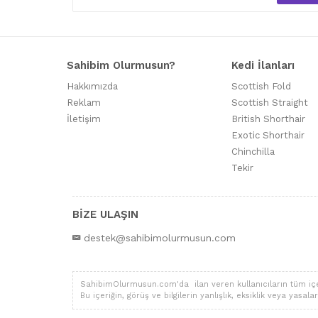
Sahibim Olurmusun?
Kedi İlanları
Hakkımızda
Scottish Fold
Reklam
Scottish Straight
İletişim
British Shorthair
Exotic Shorthair
Chinchilla
Tekir
BİZE ULAŞIN
destek@sahibimolurmusun.com
SahibimOlurmusun.com'da ilan veren kullanıcıların tüm içerik,
Bu içeriğin, görüş ve bilgilerin yanlışlık, eksiklik veya yas