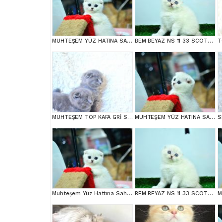
MUHTEŞEM YÜZ HATINA SAHİP SİLVER SCOTTİSH FOLD
BEM BEYAZ NS 11 33 SCOTTİSH FOLD
MUHTEŞEM TOP KAFA GRİ SCOTTİSH YAVRULAR
MUHTEŞEM YÜZ HATINA SAHİP SİLVER SCOTTİSH FOLD
Muhteşem Yüz Hattına Sahip Silver Scottish Fold
BEM BEYAZ NS 11 33 SCOTTİSH FOLD