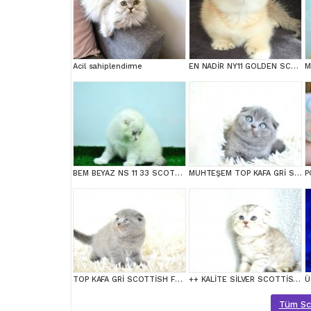
Acil sahiplendirme
EN NADİR NY11 GOLDEN SCOTTİSH FOLD YAVRUMUZ
BEM BEYAZ NS 11 33 SCOTTİSH FOLD
MUHTEŞEM TOP KAFA GRİ SCOTTİSH FOLD
TOP KAFA GRİ SCOTTİSH FOLD
++ KALİTE SİLVER SCOTTİSH FOLD
Tüm Scot