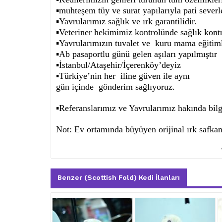
▪️
muhteşem tüy ve surat yapılarıyla pati severl
▪️
Yavrularımız sağlık ve ırk garantilidir.
▪️
Veteriner hekimimiz kontrolünde sağlık kontro
▪️
Yavrularımızın tuvalet ve
kuru mama eğitiml
▪️
Ab pasaportlu günü gelen aşıları yapılmıştır
▪️
İstanbul/Ataşehir/İçerenköy’deyiz
▪️
Türkiye’nin her
iline güven ile aynı
gün içinde
gönderim sağlıyoruz.
▪️
Referanslarımız ve Yavrularımız hakında bilg
Not: Ev ortamında büyüyen orijinal ırk safkan
Benzer (Scottish Fold) Kedi İlanları