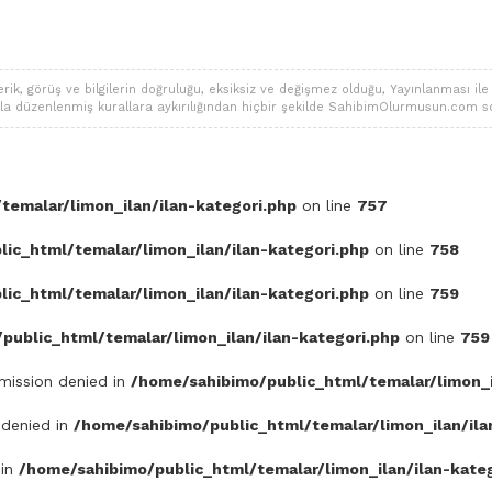
 görüş ve bilgilerin doğruluğu, eksiksiz ve değişmez olduğu, Yayınlanması ile ilgi
alarla düzenlenmiş kurallara aykırılığından hiçbir şekilde SahibimOlurmusun.com s
temalar/limon_ilan/ilan-kategori.php
on line
757
ic_html/temalar/limon_ilan/ilan-kategori.php
on line
758
ic_html/temalar/limon_ilan/ilan-kategori.php
on line
759
public_html/temalar/limon_ilan/ilan-kategori.php
on line
759
rmission denied in
/home/sahibimo/public_html/temalar/limon_i
 denied in
/home/sahibimo/public_html/temalar/limon_ilan/ila
 in
/home/sahibimo/public_html/temalar/limon_ilan/ilan-kate