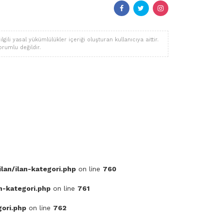
li yasal yükümlülükler içeriği oluşturan kullanıcıya aittir.
orumlu değildir.
lan/ilan-kategori.php
on line
760
n-kategori.php
on line
761
gori.php
on line
762