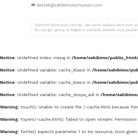
destek@sahibimolurmusun.com
SahibimOlurmusun.com'da ilan veren kullanıcıların tüm içerik,
Bu içeriğin, görüş ve bilgilerin yanlışlık, eksiklik veya yas
Notice
: Undefined index: mesaj in
/home/sahibimo/public_html/
Notice
: Undefined variable: cache_klasor in
/home/sahibimo/publ
Notice
: Undefined variable: cache_klasor in
/home/sahibimo/publ
Notice
: Undefined variable: cache_dosya_adi in
/home/sahibimo/
Warning
: touch(): Unable to create file /-cache.html because Pe
Warning
: fopen(/-cache.html): failed to open stream: Permission
Warning
: fwrite() expects parameter 1 to be resource, bool given