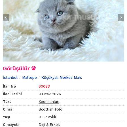
Görüşülür
İstanbul
Maltepe
Küçükyalı Merkez Mah.
İlan No
60083
İlan Tarihi
9 Ocak 2026
Türü
Kedi İlanları
Cinsi
Scottish Fold
Yaşı
0 - 2 Aylık
Cinsiyeti
Dişi & Erkek