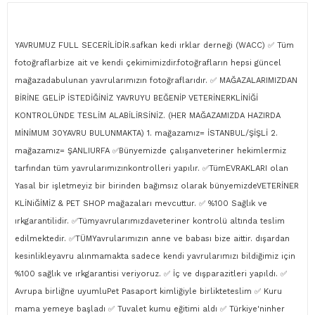
YAVRUMUZ FULL SECERİLİDİR.safkan kedi ırklar derneği (WACC)
✅
T
ü
m
foto
ğ
raflarbize ait ve kendi
ç
ekimimizdir.foto
ğ
raflar
ı
n hepsi g
ü
ncel
ma
ğ
azadabulunan yavrular
ı
m
ı
z
ı
n foto
ğ
raflar
ı
d
ı
r.
✅
MA
Ğ
AZALARIMIZDAN
B
İ
R
İ
NE GEL
İ
P
İ
STED
İĞİ
N
İ
Z YAVRUYU BE
Ğ
EN
İ
P VETER
İ
NERKLİNİĞİ
KONTROLÜNDE TESLİM ALABİLİRSİNİZ. (HER MAĞAZAMIZDA HAZIRDA
MİNİMUM 30YAVRU BULUNMAKTA) 1. mağazamız= İSTANBUL/ŞİŞLİ 2.
mağazamız= ŞANLIURFA
✅
B
ü
nyemizde
ç
al
ış
anveteriner hekimlermiz
tarf
ı
ndan t
ü
m yavrular
ı
m
ı
z
ı
nkontrolleri yap
ı
l
ı
r.
✅
T
ü
mEVRAKLARI olan
Yasal bir işletmeyiz bir birinden bağımsız olarak bünyemizdeVETERİNER
KLİNiĞİMİZ & PET SHOP mağazaları mevcuttur.
✅
%100 Sa
ğ
l
ı
k ve
ı
rkgarantilidir.
✅
T
ü
myavrular
ı
m
ı
zdaveteriner kontrol
ü
alt
ı
nda teslim
edilmektedir.
✅
T
Ü
MYavrular
ı
m
ı
z
ı
n anne ve babası bize aittir. dışardan
kesinlikleyavru alınmamakta sadece kendi yavrularımızı bildiğimiz için
%100 sağlık ve ırkgarantisi veriyoruz.
✅
İç
ve d
ış
parazitleri yap
ı
ld
ı
.
✅
Avrupa birli
ğ
ne uyumluPet Pasaport kimli
ğ
iyle birlikteteslim
✅
Kuru
mama yemeye başladı
✅
Tuvalet kumu e
ğ
itimi ald
ı
✅
T
ü
rkiye'ninher