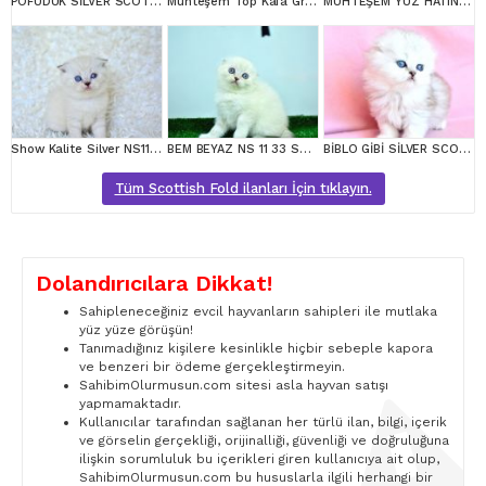
POFUDUK SİLVER SCOTTİSH FOLD
Muhteşem Top Kafa Gri Scottish Fold
MUHTEŞEM YÜZ HATINA SAHİP SİLVER SCOTTİSH FOLD
Show Kalite Silver NS1133 Scottish Fold Yavrumuz
BEM BEYAZ NS 11 33 SCOTTİSH FOLD
BİBLO GİBİ SİLVER SCOTTİSH FOLD LONGHAİR
Tüm Scottish Fold ilanları İçin tıklayın.
Dolandırıcılara Dikkat!
Sahipleneceğiniz evcil hayvanların sahipleri ile mutlaka
yüz yüze görüşün!
Tanımadığınız kişilere kesinlikle hiçbir sebeple kapora
ve benzeri bir ödeme gerçekleştirmeyin.
SahibimOlurmusun.com sitesi asla hayvan satışı
yapmamaktadır.
Kullanıcılar tarafından sağlanan her türlü ilan, bilgi, içerik
ve görselin gerçekliği, orijinalliği, güvenliği ve doğruluğuna
ilişkin sorumluluk bu içerikleri giren kullanıcıya ait olup,
SahibimOlurmusun.com bu hususlarla ilgili herhangi bir