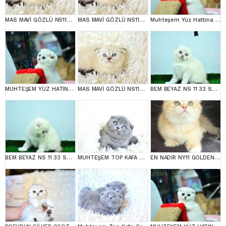
MAS MAVİ GÖZLÜ NS1133 SCOTTİSH FOLD erkek
MAS MAVİ GÖZLÜ NS1133 SCOTTİSH FOLD erkek
Muhteşem Yüz Hattına Sahip Silver Scottish Fold
MUHTEŞEM YÜZ HATINA SAHİP SİLVER SCOTTİSH FOLD
MAS MAVİ GÖZLÜ NS1133 SCOTTİSH FOLD
BEM BEYAZ NS 11 33 SCOTTİSH FOLD
BEM BEYAZ NS 11 33 SCOTTİSH FOLD
MUHTEŞEM TOP KAFA GRİ SCOTTİSH FOLD
EN NADİR NY11 GOLDEN SCOTTİSH FOLD YAVRUMUZ