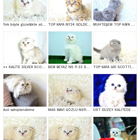
Yok böyle güzellikte silver scottish fold
TOP KAFA NY24 GOLDEN SCOTTİSH FOLD
MUHTEŞEM TOP KAFA GRİ SCOTTİSH YAVRULAR
++ KALİTE SİLVER SCOTTİSH FOLD
BEM BEYAZ NS 11 33 SCOTTİSH FOLD
TOP KAFA GRİ SCOTTİSH FOLD
Acil sahiplendirme
MAS MAVİ GÖZLÜ NS1133 SCOTTİSH FOLD erkek
ÜST DÜZEY KALİTEDE SCOTTİSH FOLD LONGHAİR NS1133