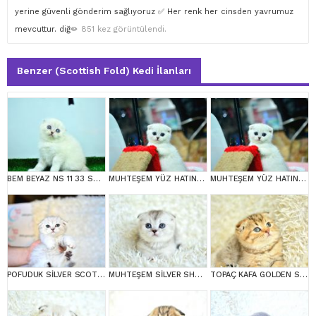
yerine g
ü
venli g
ö
nderim sa
ğ
l
ı
yoruz
✅
Her renk her cinsden yavrumuz
mevcuttur. di
ğ
851 kez görüntülendi.
Benzer (Scottish Fold) Kedi İlanları
BEM BEYAZ NS 11 33 SCOTTİSH FOLD
MUHTEŞEM YÜZ HATINA SAHİP SİLVER SCOTTİSH FOLD
MUHTEŞEM YÜZ HATINA SAHİP SİLVER SCOTTİSH FOLD
POFUDUK SİLVER SCOTTİSH FOLD
MUHTEŞEM SİLVER SHADED SCOTTİSH FOLD
TOPAÇ KAFA GOLDEN SCOTTİSH FOLD