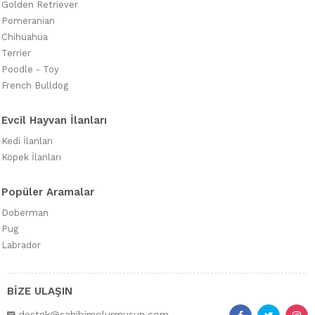
Golden Retriever
Pomeranian
Chihuahua
Terrier
Poodle - Toy
French Bulldog
Evcil Hayvan İlanları
Kedi İlanları
Köpek İlanları
Popüler Aramalar
Doberman
Pug
Labrador
BİZE ULAŞIN
destek@sahibimolurmusun.com