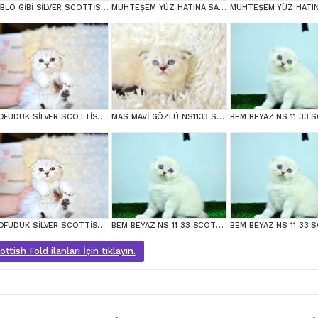
BİBLO GİBİ SİLVER SCOTTİSH FOLD LONGHAİR
MUHTEŞEM YÜZ HATINA SAHİP SİLVER SCOTTİSH FOLD
POFUDUK SİLVER SCOTTİSH FOLD
MAS MAVİ GÖZLÜ NS1133 SCOTTİSH FOLD erkek
POFUDUK SİLVER SCOTTİSH FOLD
BEM BEYAZ NS 11 33 SCOTTİSH FOLD
tish Fold ilanları İçin tıklayın.