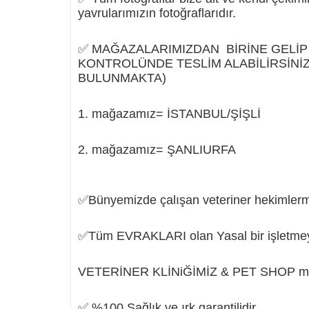
yavrularımızın fotoğraflarıdır.
✅ MAĞAZALARIMIZDAN BİRİNE GELİP 
KONTROLÜNDE TESLİM ALABİLİRSİNİ
BULUNMAKTA)
1. mağazamız= İSTANBUL/ŞİŞLİ
2. mağazamız= ŞANLIURFA
✅Bünyemizde çalışan veteriner hekimlermiz 
✅Tüm EVRAKLARI olan Yasal bir işletmeyi
VETERİNER KLİNiĞİMİZ & PET SHOP mağ
✅ %100 Sağlık ve ırk garantilidir.