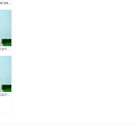
MUHTEŞEM YÜZ HATINA SAHİP SİLVER SCOTTİSH FOLD
BEM BEYAZ NS 11 33 SCOTTİSH FOLD
BEM BEYAZ NS 11 33 SCOTTİSH FOLD