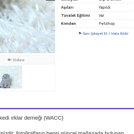
Aşıları
Yapıldı
Tuvalet Eğitimi
Var
Kimden
Petshop
İlanı Şikayet Et / Hata Bildir
Video
di ırklar derneği (WACC)
imizdir. fotoğrafların hepsi güncel mağazada bulunan