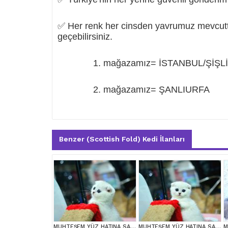
✅ Her renk her cinsden yavrumuz mevcuttu
geçebilirsiniz.
1. mağazamız= İSTANBUL/ŞİŞLİ
2. mağazamız= ŞANLIURFA
Benzer (Scottish Fold) Kedi İlanları
MUHTEŞEM YÜZ HATINA SAHİP SİLVER SCOTTİSH FOLD
MUHTEŞEM YÜZ HATINA SAHİP SİLVER SCOTTİSH FOLD