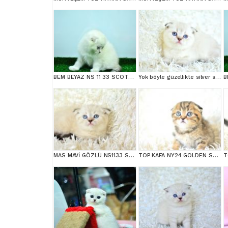
BEM BEYAZ NS 11 33 SCOTTİSH FOLD
Yok böyle güzellikte silver scottish fold
MAS MAVİ GÖZLÜ NS1133 SCOTTİSH FOLD erkek
TOP KAFA NY24 GOLDEN SCOTTİSH FOLD