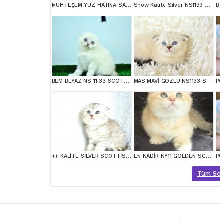
MUHTEŞEM YÜZ HATINA SAHİP SİLVER SCOTTİSH FOLD
Show Kalite Silver NS1133 Scottish Fold Yavrumuz
BEM BEYAZ NS 11 33 SCOTTİSH FOLD
MAS MAVİ GÖZLÜ NS1133 SCOTTİSH FOLD
++ KALİTE SİLVER SCOTTİSH FOLD
EN NADİR NY11 GOLDEN SCOTTİSH FOLD YAVRUMUZ
Tüm Scot