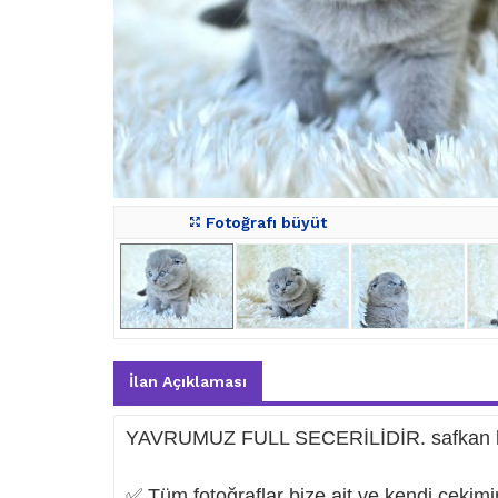
Fotoğrafı büyüt
İlan Açıklaması
YAVRUMUZ FULL SECERİLİDİR. safkan ke
✅ Tüm fotoğraflar bize ait ve kendi çekim