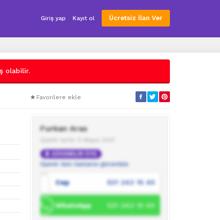
Ücretsiz İlan Ver
Giriş yap
Kayıt ol
 olabilir.
Favorilere ekle
Furkan Aras
Üyelik tarihi: 5 Mayıs 2021
GÜVENİLİR ÜYE
Üyenin tüm ilanlarını görüntüle
Cep
531 243 15 45
WhatsApp
531 243 15 45