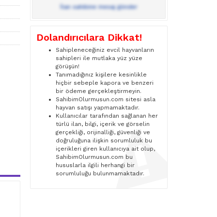
İlan sahibine mesaj gönder
Dolandırıcılara Dikkat!
Sahipleneceğiniz evcil hayvanların
sahipleri ile mutlaka yüz yüze
görüşün!
Tanımadığınız kişilere kesinlikle
hiçbir sebeple kapora ve benzeri
bir ödeme gerçekleştirmeyin.
SahibimOlurmusun.com sitesi asla
hayvan satışı yapmamaktadır.
Kullanıcılar tarafından sağlanan her
türlü ilan, bilgi, içerik ve görselin
gerçekliği, orijinalliği, güvenliği ve
doğruluğuna ilişkin sorumluluk bu
içerikleri giren kullanıcıya ait olup,
SahibimOlurmusun.com bu
hususlarla ilgili herhangi bir
sorumluluğu bulunmamaktadır.