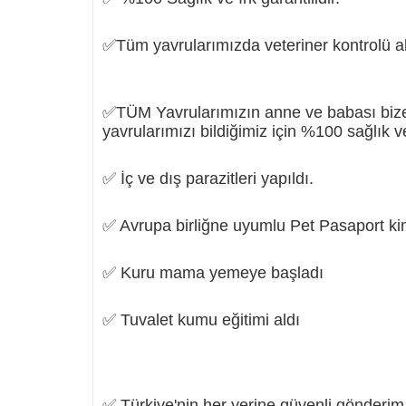
✅Tüm yavrularımızda veteriner kontrolü al
✅TÜM Yavrularımızın anne ve babası bize 
yavrularımızı bildiğimiz için %100 sağlık ve
✅ İç ve dış parazitleri yapıldı.
✅ Avrupa birliğne uyumlu Pet Pasaport kiml
✅ Kuru mama yemeye başladı
✅ Tuvalet kumu eğitimi aldı
✅ Türkiye'nin her yerine güvenli gönderim