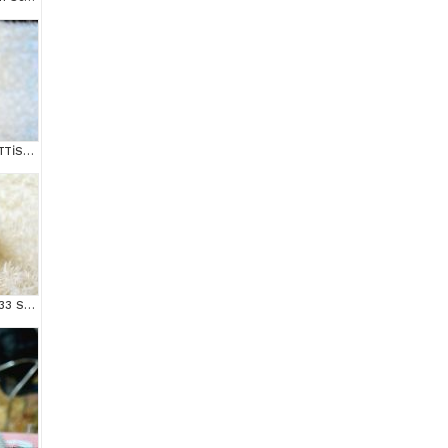
POFUDUK SİLVER SCOTTİSH FOLD
MAS MAVİ GÖZLÜ NS1133 SCOTTİSH FOLD erkek