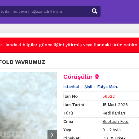
 İlandaki bilgiler güncelliğini yitirmiş veya ilandaki ürün satılmış
 FOLD YAVRUMUZ
Görüşülür
İstanbul
Şişli
Fulya Mah.
İlan No
56522
İlan Tarihi
15 Mart 2026
Türü
Kedi İlanları
Cinsi
Scottish Fold
Yaşı
0 - 2 Aylık
Cinsiyeti
Dişi & Erkek