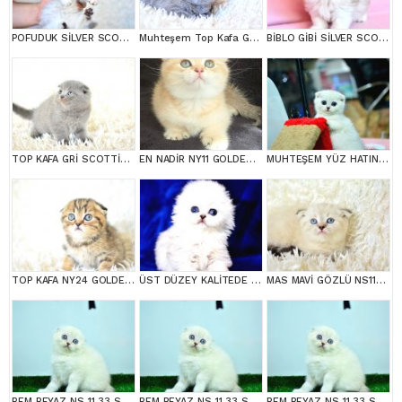
POFUDUK SİLVER SCOTTİSH FOLD
Muhteşem Top Kafa Gri Scottish Fold
BİBLO GİBİ SİLVER SCOTTİSH FOLD LONGHAİR
TOP KAFA GRİ SCOTTİSH FOLD
EN NADİR NY11 GOLDEN SCOTTİSH FOLD YAVRUMUZ
MUHTEŞEM YÜZ HATINA SAHİP SİLVER SCOTTİSH FOLD
TOP KAFA NY24 GOLDEN SCOTTİSH FOLD
ÜST DÜZEY KALİTEDE SCOTTİSH FOLD LONGHAİR NS1133
MAS MAVİ GÖZLÜ NS1133 SCOTTİSH FOLD erkek
BEM BEYAZ NS 11 33 SCOTTİSH FOLD
BEM BEYAZ NS 11 33 SCOTTİSH FOLD
BEM BEYAZ NS 11 33 SCOTTİSH FOLD