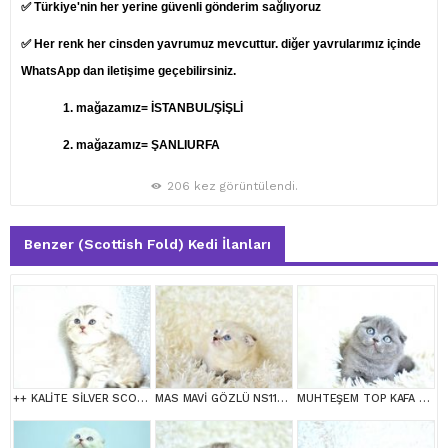
✅ Türkiye'nin her yerine güvenli gönderim sağlıyoruz
✅ Her renk her cinsden yavrumuz mevcuttur. diğer yavrularımız içinde
WhatsApp dan iletişime geçebilirsiniz.
1.
mağazamız= İSTANBUL/ŞİŞLİ
2. mağazamız= ŞANLIURFA
206 kez görüntülendi.
Benzer (Scottish Fold) Kedi İlanları
++ KALİTE SİLVER SCOTTİSH FOLD
MAS MAVİ GÖZLÜ NS1133 SCOTTİSH FOLD erkek
MUHTEŞEM TOP KAFA GRİ SCOTTİSH FOLD