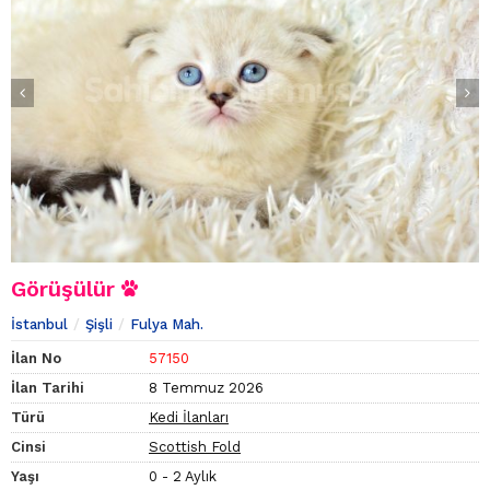
Görüşülür
İstanbul
Şişli
Fulya Mah.
İlan No
57150
İlan Tarihi
8 Temmuz 2026
Türü
Kedi İlanları
Cinsi
Scottish Fold
Yaşı
0 - 2 Aylık