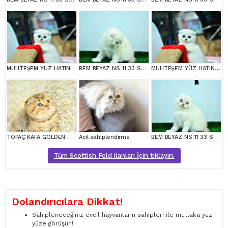
MUHTEŞEM YÜZ HATINA SAHİP SİLVER SCOTTİSH FOLD
BEM BEYAZ NS 11 33 SCOTTİSH FOLD
MUHTEŞEM YÜZ HATINA SAHİP SİLVER SCOTTİSH FOLD
TOPAÇ KAFA GOLDEN SCOTTİSH FOLD
Acil sahiplendirme
BEM BEYAZ NS 11 33 SCOTTİSH FOLD
Tüm Scottish Fold ilanları İçin tıklayın.
Dolandırıcılara Dikkat!
Sahipleneceğiniz evcil hayvanların sahipleri ile mutlaka yüz
yüze görüşün!