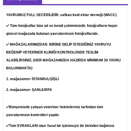
YAVRUMUZ FULL SECERİLİDİR. safkan kedi ırklar derneği (WACC)
✅ Tüm fotoğraflar bize ait ve kendi çekimimizdir. fotoğrafların hepsi
güncel mağazada bulunan yavrularımızın fotoğraflarıdır.
✅ MAĞAZALARIMIZDAN BİRİNE GELİP İSTEDİĞİNİZ YAVRUYU
BEĞENİP
VETERİNER
KLİNİĞİ KONTROLÜNDE TESLİM
ALABİLİRSİNİZ. (HER MAĞAZAMIZDA HAZIRDA MİNİMUM 30 YAVRU
BULUNMAKTA)
1.
mağazamız= İSTANBUL/ŞİŞLİ
2. mağazamız= ŞANLIURFA
✅Bünyemizde çalışan veteriner hekimlermiz tarfından tüm
yavrularımızın kontrolleri yapılır.
✅Tüm EVRAKLARI olan Yasal bir işletmeyiz bir birinden bağımsız