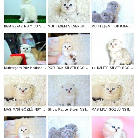
BEM BEYAZ NS 11 33 SCOTTİSH FOLD
MUHTEŞEM SİLVER SHADED SCOTTİSH FOLD
MUHTEŞEM TOP KAFA GRİ SCOTTİSH YAVRULAR
Muhteşem Yüz Hattına Sahip Silver Scottish Fold
POFUDUK SİLVER SCOTTİSH FOLD
++ KALİTE SİLVER SCOTTİSH FOLD
MAS MAVİ GÖZLÜ NS1133 SCOTTİSH FOLD
Show Kalite Silver NS1133 Scottish Fold Yavrumuz
MAS MAVİ GÖZLÜ NS1133 SCOTTİSH FOLD erkek