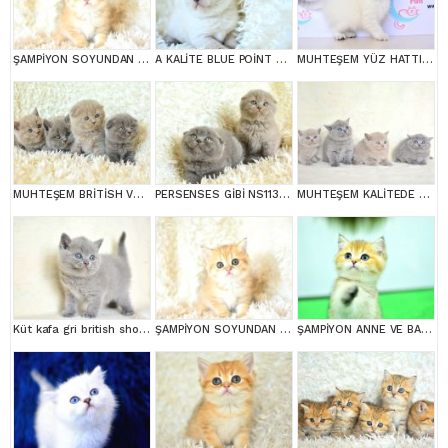
ŞAMPİYON SOYUNDAN GOLDEN NY11 BRİTİSH SHORTHAİR YAVRUMUZ erkek
A KALİTE BLUE POİNT BRİTİSH SHORTHAİR
MUHTEŞEM YÜZ HATTI SİLVER BRİTİSH SHORTHAİRNS1133
MUHTEŞEM BRİTİSH VE SCOTTİSH YAVRULAR
PERSENSES GİBİ NS1133 BRİTİSH SHORTHAİR YAVRUMUZ
MUHTEŞEM KALİTEDE BRİTİSH SHORTHAİR YAVRULARIMIZ
Küt kafa gri british shorthair yavrularımız
ŞAMPİYON SOYUNDAN GOLDEN NY11 BRİTİSH SHORTHAİR YAVRUMUZ erkek
ŞAMPİYON ANNE VE BABANI YAVRUSU NY11 GOLDEN BRİTİSH SHORTHAİR YAVRUMUZ