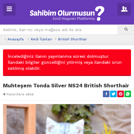
Anasayfa
Kedi İlanları
British Shorthair
İncelediğiniz ilanın yayınlanma süresi dolmuştur.
İlandaki bilgiler güncelliğini yitirmiş veya ilandaki ürün
satılmış olabilir.
Muhteşem Tonda Silver NS24 British Shorthair
Favorilere ekle