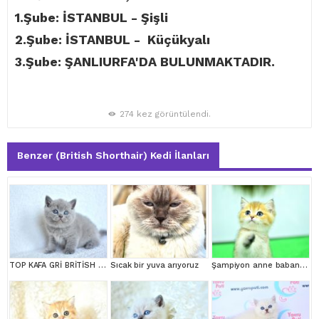
1.Şube: İSTANBUL - Şişli
2.Şube: İSTANBUL - Küçükyalı
3.Şube: ŞANLIURFA'DA BULUNMAKTADIR.
274 kez görüntülendi.
Benzer (British Shorthair) Kedi İlanları
TOP KAFA GRİ BRİTİSH SHORTHAİR YAVRUMUZ
Sıcak bir yuva arıyoruz
Şampiyon anne babanın yavrusu ny11 golden british