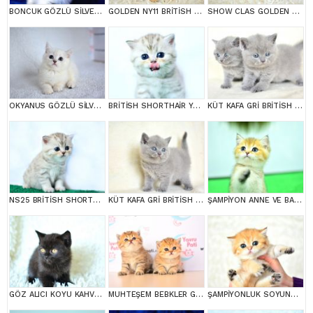
BONCUK GÖZLÜ SİLVER BRİTİSH SHORTHAİR NS1133
GOLDEN NY11 BRİTİSH SHORTHAİR YAVRUMUZ
SHOW CLAS GOLDEN BRİTİSH SHORTHAİR
OKYANUS GÖZLÜ SİLVER POİNT BRİTİSH SHORTHAİR YAVRUMUZ
BRİTİSH SHORTHAİR YAVRUMUZ
KÜT KAFA GRİ BRİTİSH SHORTHAİR YAVRULARIMIZ
NS25 BRİTİSH SHORTHAİR
KÜT KAFA GRİ BRİTİSH SHORTHAİR
ŞAMPİYON ANNE VE BABANI YAVRUSU NY11 GOLDEN BRİTİSH SHORTHAİR YAVRUMUZ
GÖZ ALICI KOYU KAHVE RENGİ İLE BRİTİSH SHORTHAİR
MUHTEŞEM BEBKLER GOLDEN BRİTİSH SHORTHAİR
ŞAMPİYONLUK SOYUNDAN NY11 GOLDEN BRİTİSH SHORTHAİR