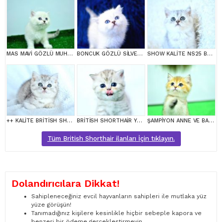
MAS MAVİ GÖZLÜ MUHTEŞEM BRİTİSH SHORTHAİR
BONCUK GÖZLÜ SİLVER BRİTİSH SHORTHAİR NS1133
SHOW KALİTE NS25 BRİTİSH SHORTHAİR YAVRUMUZ DİŞİ
++ KALİTE BRİTİSH SHORTHAİR
BRİTİSH SHORTHAİR YAVRUMUZ
ŞAMPİYON ANNE VE BABANI YAVRUSU NY11 GOLDEN BRİTİSH SHORTHAİR YAVRUMUZ
Tüm British Shorthair ilanları İçin tıklayın.
Dolandırıcılara Dikkat!
Sahipleneceğiniz evcil hayvanların sahipleri ile mutlaka yüz
yüze görüşün!
Tanımadığınız kişilere kesinlikle hiçbir sebeple kapora ve
benzeri bir ödeme gerçekleştirmeyin.