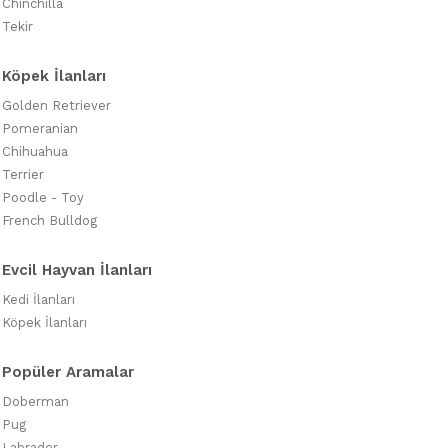
Chinchilla
Tekir
Köpek İlanları
Golden Retriever
Pomeranian
Chihuahua
Terrier
Poodle - Toy
French Bulldog
Evcil Hayvan İlanları
Kedi İlanları
Köpek İlanları
Popüler Aramalar
Doberman
Pug
Labrador