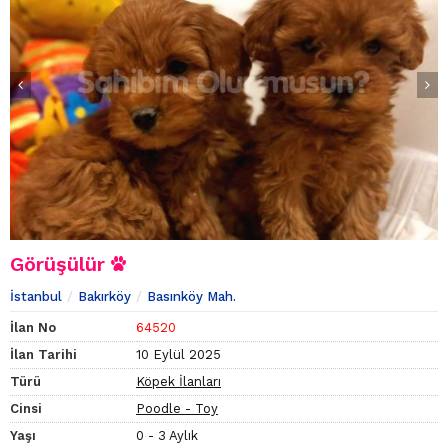
Görüşülür
İstanbul
Bakırköy
Basınköy Mah.
İlan No
64520
İlan Tarihi
10 Eylül 2025
Türü
Köpek İlanları
Cinsi
Poodle - Toy
Yaşı
0 - 3 Aylık