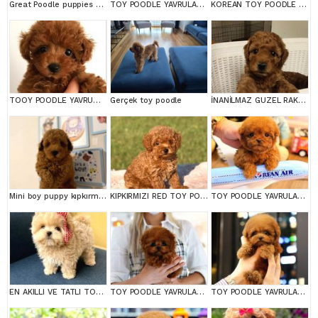
Great Poodle puppies are waiting for you!
TOY POODLE YAVRULARIM
KOREAN TOY POODLE YAVRULARIMIZ
TOOY POODLE YAVRUMUZ 0 TEACUP
Gerçek toy poodle
İNANİLMAZ GUZEL RAKAMLARA GERÇEK TOY YAVRULAR
Mini boy puppy kıpkırmızı ev üretimi yavrularımız TOOY POODLE
KIPKIRMIZI RED TOY POODLE SEVİMLİ YAVRULAR
TOY POODLE YAVRULARIM
EN AKILLI VE TATLI TOY POODLE BEBEKLERIMIZ
TOY POODLE YAVRULARIM
TOY POODLE YAVRULARIM