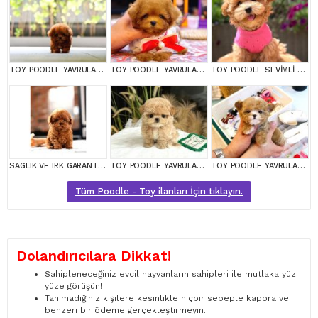
TOY POODLE YAVRULARIM
TOY POODLE YAVRULARIM
TOY POODLE SEVİMLİ YAVRULAR EV ÜRETİMİ
SAGLIK VE IRK GARANTILI TOY POODLE YAVRULARIM
TOY POODLE YAVRULARIM
TOY POODLE YAVRULARIM
Tüm Poodle - Toy ilanları İçin tıklayın.
Dolandırıcılara Dikkat!
Sahipleneceğiniz evcil hayvanların sahipleri ile mutlaka yüz
yüze görüşün!
Tanımadığınız kişilere kesinlikle hiçbir sebeple kapora ve
benzeri bir ödeme gerçekleştirmeyin.