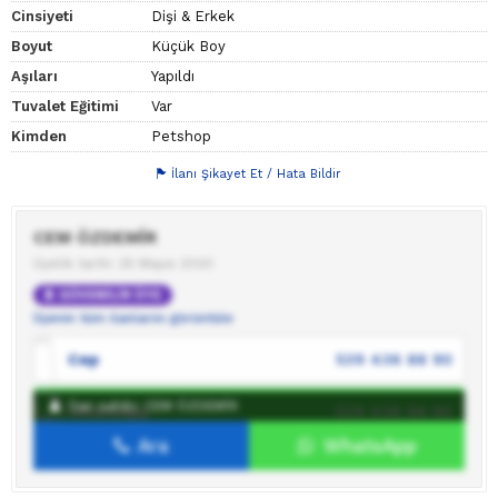
Cinsiyeti
Dişi & Erkek
Boyut
Küçük Boy
Aşıları
Yapıldı
Tuvalet Eğitimi
Var
Kimden
Petshop
İlanı Şikayet Et / Hata Bildir
CEM ÖZDEMİR
Üyelik tarihi: 25 Mayıs 2020
GÜVENİLİR ÜYE
Üyenin tüm ilanlarını görüntüle
Cep
539 436 88 90
İlan sahibi: CEM ÖZDEMİR
WhatsApp
539 436 88 90
Ara
WhatsApp
İlan sahibine mesaj gönder