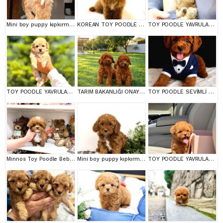
Mini boy puppy kıpkırmızı ev üretimi TOOY POODLE
KOREAN TOY POODLE YAVRULARIM
TOY POODLE YAVRULARIM
TOY POODLE YAVRULARIM
TARIM BAKANLIĞI ONAYLI A KALİTE TOY YAVRULAR
TOY POODLE SEVİMLİ YAVRULAR EV ÜRETİMİ
Minnos Toy Poodle Bebeklerimiz
Mini boy puppy kıpkırmızı ev üretimi TOOY POODLE
TOY POODLE YAVRULARIM