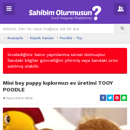
Anasayfa
Köpek İlanları
Poodle - Toy
İncelediğiniz ilanın yayınlanma süresi dolmuştur.
İlandaki bilgiler güncelliğini yitirmiş veya ilandaki ürün
satılmış olabilir.
Mini boy puppy kıpkırmızı ev üretimi TOOY
POODLE
Favorilere ekle