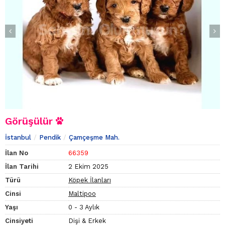
Görüşülür
İstanbul
Pendik
Çamçeşme Mah.
İlan No
66359
İlan Tarihi
2 Ekim 2025
Türü
Köpek İlanları
Cinsi
Maltipoo
Yaşı
0 - 3 Aylık
Cinsiyeti
Dişi & Erkek