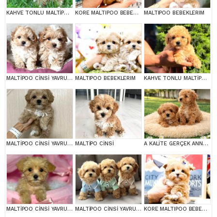
KAHVE TONLU MALTİPOO CİNSİ YAVRULAR
KORE MALTIPOO BEBEKLERIM
MALTIPOO BEBEKLERIM
MALTİPOO CİNSİ YAVRULAR EV ÜRETİMİ
MALTIPOO BEBEKLERIM
KAHVE TONLU MALTİPOO CİNSİ YAVRULAR
MALTİPOO CİNSİ YAVRULAR EV ÜRETİMİ
MALTİPO CİNSİ
A KALİTE GERÇEK ANNE BABA MALTİPOO YAVRULAR
MALTİPOO CİNSİ YAVRULAR EV ÜRETİMİ
MALTİPOO CİNSİ YAVRULAR EV ÜRETİMİ
KORE MALTIPOO BEBEKLERIM