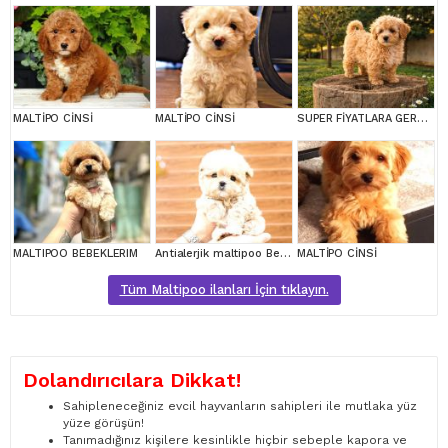
MALTİPO CİNSİ
MALTİPO CİNSİ
SUPER FİYATLARA GERÇEK MALTİPOO YAVRULAR
MALTIPOO BEBEKLERIM
Antialerjik maltipoo Bebeklerim
MALTİPO CİNSİ
Tüm Maltipoo ilanları İçin tıklayın.
Dolandırıcılara Dikkat!
Sahipleneceğiniz evcil hayvanların sahipleri ile mutlaka yüz
yüze görüşün!
Tanımadığınız kişilere kesinlikle hiçbir sebeple kapora ve