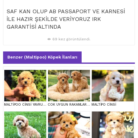
SAF KAN OLUP AB PASSAPORT VE KARNESİ
İLE HAZIR ŞEKİLDE VERİYORUZ IRK
GARANTİSİ ALTINDA
69 kez görüntülendi.
Benzer (Maltipoo) Köpek İlanları
MALTİPOO CİNSİ YAVRULAR EV ÜRETİMİ
COK UYGUN RAKAMLARA GERÇEK MALTİPOO YAVRULAR
MALTİPO CİNSİ