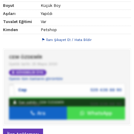
Boyut
Küçük Boy
Aşıları
Yapıldı
Tuvalet Eğitimi
Var
Kimden
Petshop
İlanı Şikayet Et / Hata Bildir
CEM ÖZDEMİR
Üyelik tarihi: 25 Mayıs 2020
GÜVENİLİR ÜYE
Üyenin tüm ilanlarını görüntüle
Cep
539 436 88 90
İlan sahibi: CEM ÖZDEMİR
WhatsApp
539 436 88 90
Ara
WhatsApp
İlan sahibine mesaj gönder