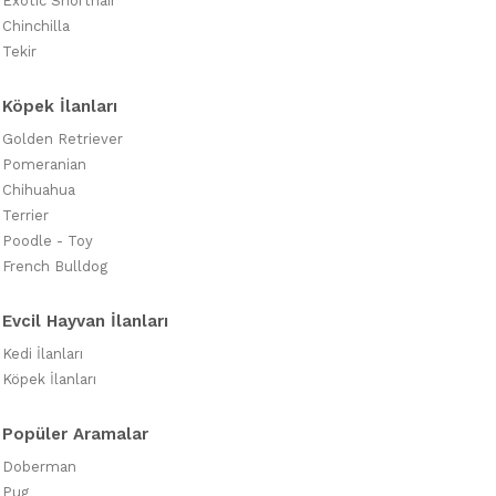
Exotic Shorthair
Chinchilla
Tekir
Köpek İlanları
Golden Retriever
Pomeranian
Chihuahua
Terrier
Poodle - Toy
French Bulldog
Evcil Hayvan İlanları
Kedi İlanları
Köpek İlanları
Popüler Aramalar
Doberman
Pug