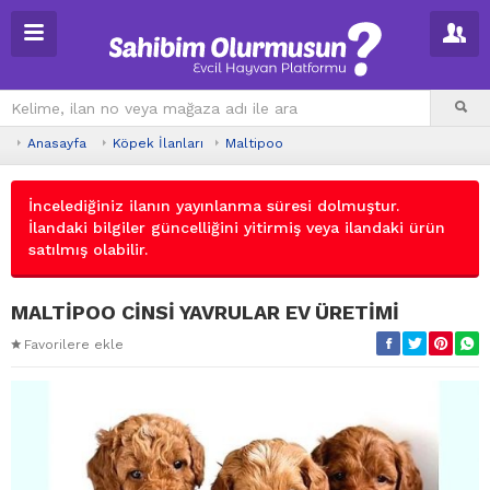
Anasayfa
Köpek İlanları
Maltipoo
İncelediğiniz ilanın yayınlanma süresi dolmuştur.
İlandaki bilgiler güncelliğini yitirmiş veya ilandaki ürün
satılmış olabilir.
MALTİPOO CİNSİ YAVRULAR EV ÜRETİMİ
Favorilere ekle