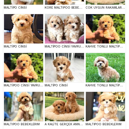
MALTİPO CİNSİ
KORE MALTIPOO BEBEKLERIM
COK UYGUN RAKAMLARA GERÇEK MALTİPOO YAVRULAR
MALTİPO CİNSİ
MALTİPOO CİNSİ YAVRULAR EV ÜRETİMİ
KAHVE TONLU MALTİPOO CİNSİ YAVRULAR
MALTİPOO CİNSİ YAVRULAR EV ÜRETİMİ
MALTİPO CİNSİ
KAHVE TONLU MALTİPOO CİNSİ YAVRULAR
MALTIPOO BEBEKLERIM
A KALİTE GERÇEK ANNE BABA MALTİPOO YAVRULAR
MALTIPOO BEBEKLERIM