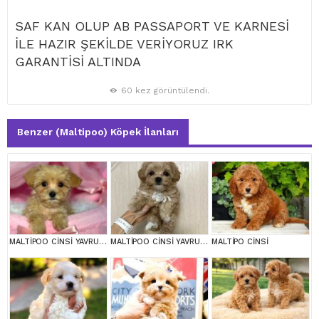
SAF KAN OLUP AB PASSAPORT VE KARNESİ
İLE HAZIR ŞEKİLDE VERİYORUZ IRK
GARANTİSİ ALTINDA
60 kez görüntülendi.
Benzer (Maltipoo) Köpek İlanları
MALTİPOO CİNSİ YAVRULAR EV ÜRETİMİ
MALTİPOO CİNSİ YAVRULAR EV ÜRETİMİ
MALTİPO CİNSİ