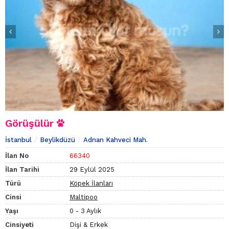
Görüşülür
İstanbul
Beylikdüzü
Adnan Kahveci Mah.
İlan No
66340
İlan Tarihi
29 Eylül 2025
Türü
Köpek İlanları
Cinsi
Maltipoo
Yaşı
0 - 3 Aylık
Cinsiyeti
Dişi & Erkek