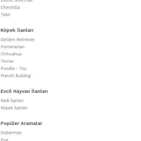
Exotic Shorthair
Chinchilla
Tekir
Köpek İlanları
Golden Retriever
Pomeranian
Chihuahua
Terrier
Poodle - Toy
French Bulldog
Evcil Hayvan İlanları
Kedi İlanları
Köpek İlanları
Popüler Aramalar
Doberman
Pug