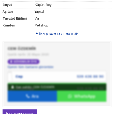
Boyut
Küçük Boy
Aşıları
Yapıldı
Tuvalet Eğitimi
Var
Kimden
Petshop
İlanı Şikayet Et / Hata Bildir
CEM ÖZDEMİR
Üyelik tarihi: 25 Mayıs 2020
GÜVENİLİR ÜYE
Üyenin tüm ilanlarını görüntüle
Cep
539 436 88 90
İlan sahibi: CEM ÖZDEMİR
WhatsApp
539 436 88 90
Ara
WhatsApp
İlan sahibine mesaj gönder