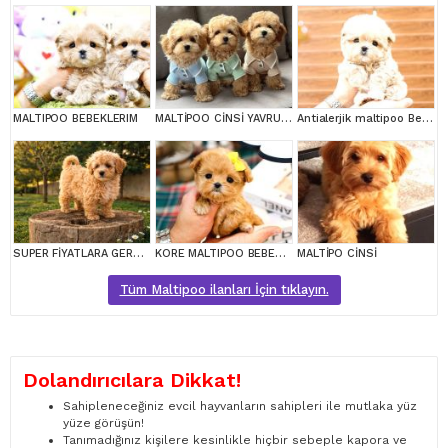
MALTIPOO BEBEKLERIM
MALTİPOO CİNSİ YAVRULAR EV ÜRETİMİ
Antialerjik maltipoo Bebeklerim
SUPER FİYATLARA GERÇEK MALTİPOO YAVRULAR
KORE MALTIPOO BEBEKLERIM
MALTİPO CİNSİ
Tüm Maltipoo ilanları İçin tıklayın.
Dolandırıcılara Dikkat!
Sahipleneceğiniz evcil hayvanların sahipleri ile mutlaka yüz
yüze görüşün!
Tanımadığınız kişilere kesinlikle hiçbir sebeple kapora ve