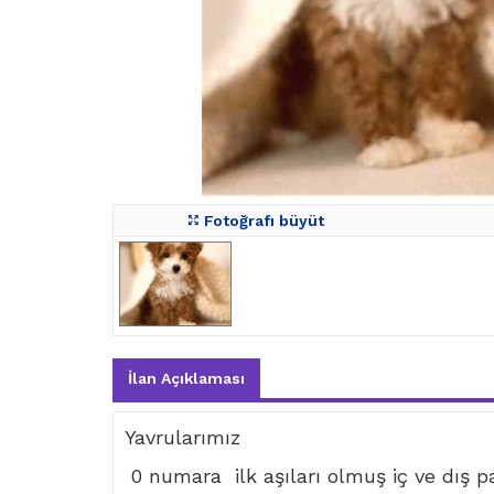
Fotoğrafı büyüt
İlan Açıklaması
Yavrularımız
0 numara ilk aşıları olmuş iç ve dış par