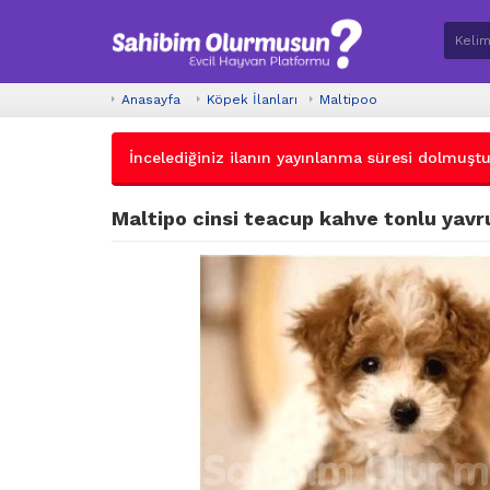
Anasayfa
Köpek İlanları
Maltipoo
İncelediğiniz ilanın yayınlanma süresi dolmuştur.
Maltipo cinsi teacup kahve tonlu yavr