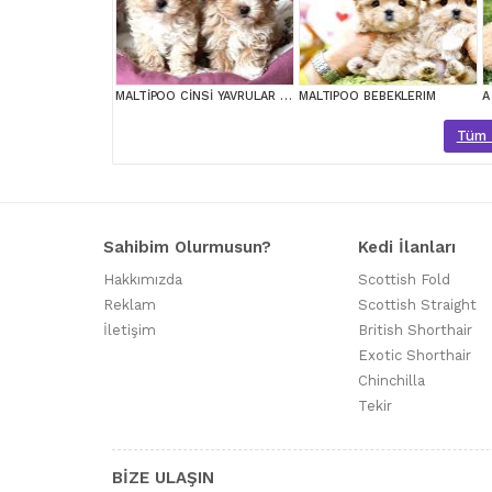
MALTİPOO CİNSİ YAVRULAR EV ÜRETİMİ
MALTIPOO BEBEKLERIM
Tüm M
Sahibim Olurmusun?
Kedi İlanları
Hakkımızda
Scottish Fold
Reklam
Scottish Straight
İletişim
British Shorthair
Exotic Shorthair
Chinchilla
Tekir
BİZE ULAŞIN