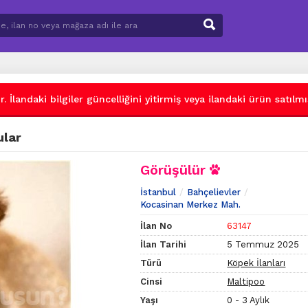
 İlandaki bilgiler güncelliğini yitirmiş veya ilandaki ürün satılmış
ular
Görüşülür
İstanbul
Bahçelievler
Kocasinan Merkez Mah.
İlan No
63147
İlan Tarihi
5 Temmuz 2025
Türü
Köpek İlanları
Cinsi
Maltipoo
Yaşı
0 - 3 Aylık