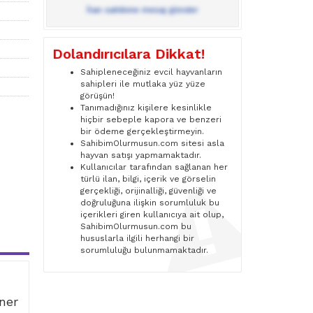
İlan sahibine mesaj gönder
Dolandırıcılara Dikkat!
Sahipleneceğiniz evcil hayvanların
sahipleri ile mutlaka yüz yüze
görüşün!
Tanımadığınız kişilere kesinlikle
hiçbir sebeple kapora ve benzeri
bir ödeme gerçekleştirmeyin.
SahibimOlurmusun.com sitesi asla
hayvan satışı yapmamaktadır.
Kullanıcılar tarafından sağlanan her
türlü ilan, bilgi, içerik ve görselin
gerçekliği, orijinalliği, güvenliği ve
doğruluğuna ilişkin sorumluluk bu
içerikleri giren kullanıcıya ait olup,
SahibimOlurmusun.com bu
hususlarla ilgili herhangi bir
sorumluluğu bulunmamaktadır.
iner