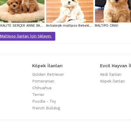
A KALİTE GERÇEK ANNE BABA MALTİPOO YAVRULAR
Antialerjik maltipoo Bebeklerim
MALTİPO CİNSİ
altipoo ilanları İçin tıklayın.
Köpek İlanları
Evcil Hayvan İ
Golden Retriever
Kedi İlanları
Pomeranian
Köpek İlanları
Chihuahua
Terrier
Poodle - Toy
French Bulldog