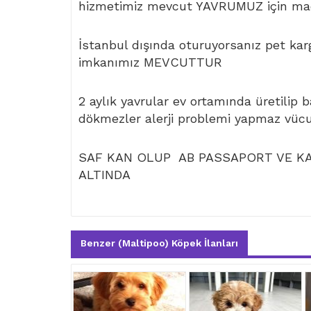
hizmetimiz mevcut YAVRUMUZ için mad
İstanbul dışında oturuyorsanız pet kar
imkanımız MEVCUTTUR
2 aylık yavrular ev ortamında üretilip 
dökmezler alerji problemi yapmaz vüc
SAF KAN OLUP AB PASSAPORT VE KAR
ALTINDA
Benzer (Maltipoo) Köpek İlanları