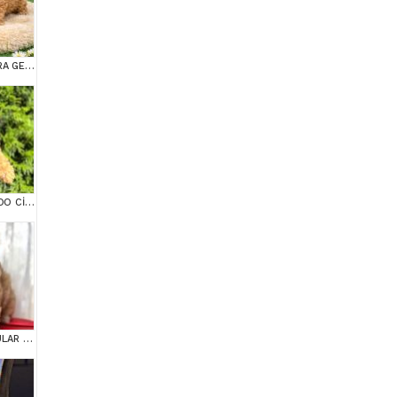
COK UYGUN RAKAMLARA GERÇEK MALTİPOO YAVRULAR
KAHVE TONLU MALTİPOO CİNSİ YAVRULAR
MALTİPOO CİNSİ YAVRULAR EV ÜRETİMİ