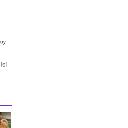
tüy
İSİ