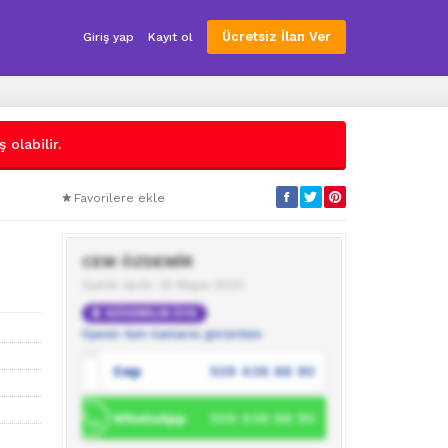
Ücretsiz İlan Ver
Giriş yap
Kayıt ol
 olabilir.
Favorilere ekle
CEM ÖZDEMİR
Üyelik tarihi: 25 Mayıs 2020
GÜVENİLİR ÜYE
Üyenin tüm ilanlarını görüntüle
Cep
539 436 88 90
WhatsApp
539 436 88 90