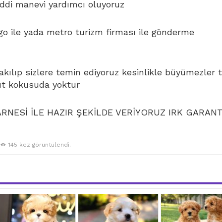
di manevi yardımcı oluyoruz
go ile yada metro turizm firması ile gönderme
bakılıp sizlere temin ediyoruz kesinlikle büyümezler 
ut kokusuda yoktur
NESİ İLE HAZIR ŞEKİLDE VERİYORUZ IRK GARANT
145 kez görüntülendi.