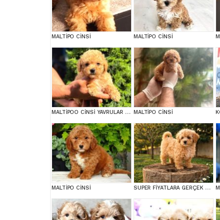
MALTİPO CİNSİ
MALTİPO CİNSİ
M
MALTİPOO CİNSİ YAVRULAR EV ÜRETİMİ
MALTİPO CİNSİ
K
MALTİPO CİNSİ
SUPER FİYATLARA GERÇEK MALTİPOO YAVRULAR
M