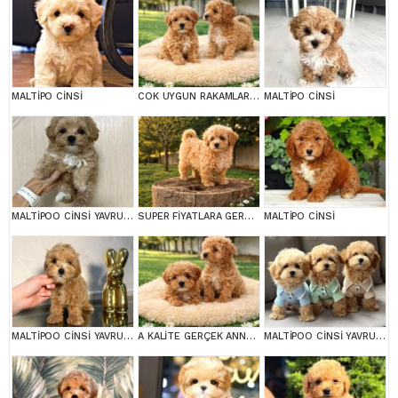
MALTİPO CİNSİ
COK UYGUN RAKAMLARA GERÇEK MALTİPOO YAVRULAR
MALTİPO CİNSİ
MALTİPOO CİNSİ YAVRULAR EV ÜRETİMİ
SUPER FİYATLARA GERÇEK MALTİPOO YAVRULAR
MALTİPO CİNSİ
MALTİPOO CİNSİ YAVRULAR EV ÜRETİMİ
A KALİTE GERÇEK ANNE BABA MALTİPOO YAVRULAR
MALTİPOO CİNSİ YAVRULAR EV ÜRETİMİ