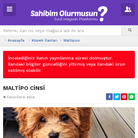
Anasayfa
Köpek İlanları
Maltipoo
İncelediğiniz ilanın yayınlanma süresi dolmuştur.
İlandaki bilgiler güncelliğini yitirmiş veya ilandaki ürün
satılmış olabilir.
MALTİPO CİNSİ
Favorilere ekle