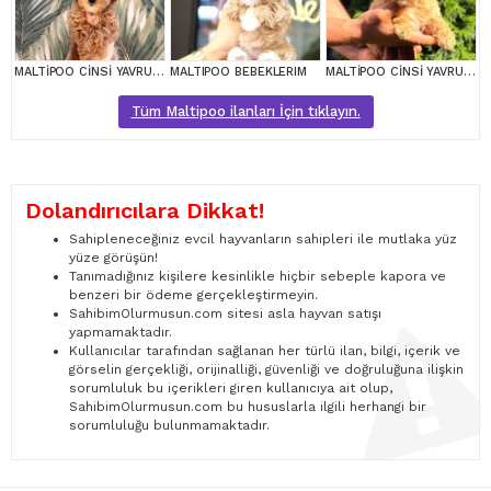
MALTİPOO CİNSİ YAVRULAR EV ÜRETİMİ
MALTIPOO BEBEKLERIM
MALTİPOO CİNSİ YAVRULAR EV ÜRETİMİ
Tüm Maltipoo ilanları İçin tıklayın.
Dolandırıcılara Dikkat!
Sahipleneceğiniz evcil hayvanların sahipleri ile mutlaka yüz
yüze görüşün!
Tanımadığınız kişilere kesinlikle hiçbir sebeple kapora ve
benzeri bir ödeme gerçekleştirmeyin.
SahibimOlurmusun.com sitesi asla hayvan satışı
yapmamaktadır.
Kullanıcılar tarafından sağlanan her türlü ilan, bilgi, içerik ve
görselin gerçekliği, orijinalliği, güvenliği ve doğruluğuna ilişkin
sorumluluk bu içerikleri giren kullanıcıya ait olup,
SahibimOlurmusun.com bu hususlarla ilgili herhangi bir
sorumluluğu bulunmamaktadır.