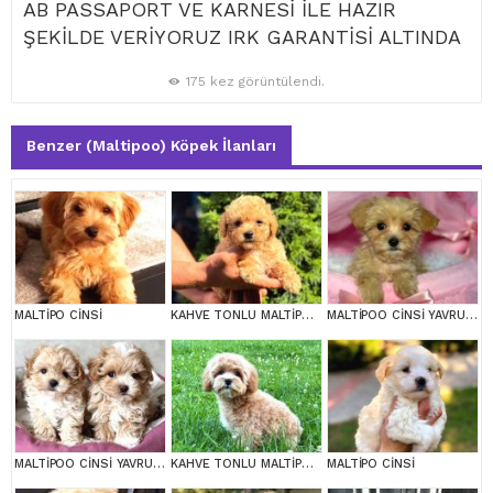
AB PASSAPORT VE KARNESİ İLE HAZIR
ŞEKİLDE VERİYORUZ IRK GARANTİSİ ALTINDA
175 kez görüntülendi.
Benzer (Maltipoo) Köpek İlanları
MALTİPO CİNSİ
KAHVE TONLU MALTİPOO CİNSİ YAVRULAR
MALTİPOO CİNSİ YAVRULAR EV ÜRETİMİ
MALTİPOO CİNSİ YAVRULAR EV ÜRETİMİ
KAHVE TONLU MALTİPOO CİNSİ YAVRULAR
MALTİPO CİNSİ