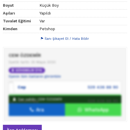
Boyut
Küçük Boy
Aşıları
Yapıldı
Tuvalet Eğitimi
Var
Kimden
Petshop
İlanı Şikayet Et / Hata Bildir
CEM ÖZDEMİR
Üyelik tarihi: 25 Mayıs 2020
GÜVENİLİR ÜYE
Üyenin tüm ilanlarını görüntüle
Cep
539 436 88 90
İlan sahibi: CEM ÖZDEMİR
WhatsApp
539 436 88 90
Ara
WhatsApp
İlan sahibine mesaj gönder