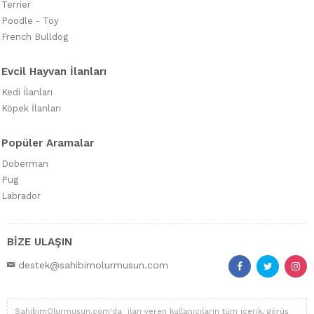
Terrier
Poodle - Toy
French Bulldog
Evcil Hayvan İlanları
Kedi İlanları
Köpek İlanları
Popüler Aramalar
Doberman
Pug
Labrador
BİZE ULAŞIN
destek@sahibimolurmusun.com
SahibimOlurmusun.com'da ilan veren kullanıcıların tüm içerik, görüş