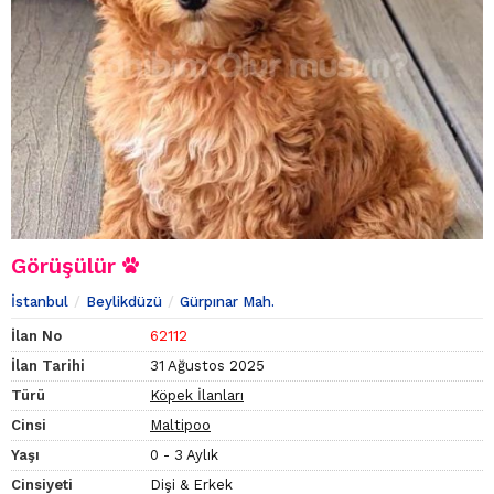
Görüşülür
İstanbul
Beylikdüzü
Gürpınar Mah.
İlan No
62112
İlan Tarihi
31 Ağustos 2025
Türü
Köpek İlanları
Cinsi
Maltipoo
Yaşı
0 - 3 Aylık
Cinsiyeti
Dişi & Erkek