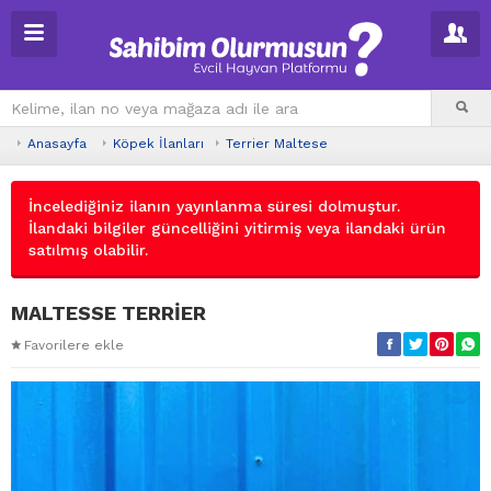
Anasayfa
Köpek İlanları
Terrier Maltese
İncelediğiniz ilanın yayınlanma süresi dolmuştur.
İlandaki bilgiler güncelliğini yitirmiş veya ilandaki ürün
satılmış olabilir.
MALTESSE TERRİER
Favorilere ekle