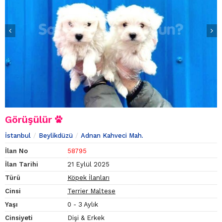
Görüşülür
İstanbul
Beylikdüzü
Adnan Kahveci Mah.
İlan No
58795
İlan Tarihi
21 Eylül 2025
Türü
Köpek İlanları
Cinsi
Terrier Maltese
Yaşı
0 - 3 Aylık
Cinsiyeti
Dişi & Erkek