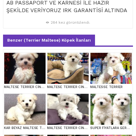
AB PASSAPORT VE KARNESİ İLE HAZIR
ŞEKİLDE VERİYORUZ IRK GARANTİSİ ALTINDA
284 kez görüntülendi.
Benzer (Terrier Maltese) Köpek İlanları
MALTESE TERRİER CİNSİ YAVRULAR
MALTESE TERRİER CİNSİ YAVRULAR
MALTESSE TERRİER
KAR BEYAZ MALTESE TERRİER CİNSLERİ
MALTESE TERRİER CİNSİ YAVRULAR
SUPER FİYATLARA GERÇEK MALTESE YAVRULAR