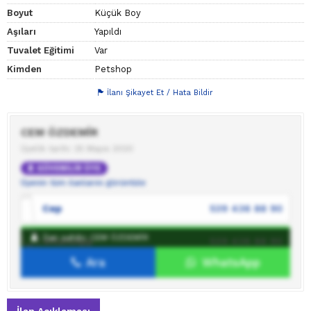
Boyut
Küçük Boy
Aşıları
Yapıldı
Tuvalet Eğitimi
Var
Kimden
Petshop
İlanı Şikayet Et / Hata Bildir
CEM ÖZDEMİR
Üyelik tarihi: 25 Mayıs 2020
GÜVENİLİR ÜYE
Üyenin tüm ilanlarını görüntüle
Cep
539 436 88 90
İlan sahibi: CEM ÖZDEMİR
WhatsApp
539 436 88 90
Ara
WhatsApp
İlan sahibine mesaj gönder