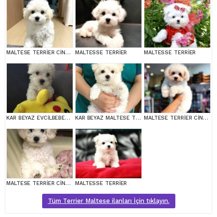
MALTESE TERRİER CİNSİ YAVRULAR
MALTESSE TERRİER
MALTESSE TERRİER
KAR BEYAZ EVCİLBEBEKLER EV ÜRETİMİ MALTESSE TERRİER
KAR BEYAZ MALTESE TERRİER CİNSLERİ
MALTESE TERRİER CİNSİ YAVRULAR
MALTESE TERRİER CİNSİ YAVRULAR
MALTESSE TERRİER
Tüm Terrier Maltese ilanları İçin tıklayın.