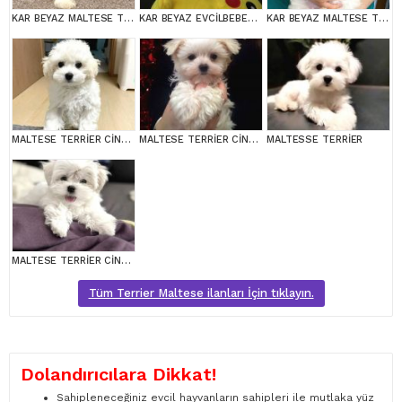
KAR BEYAZ MALTESE TERRİER CİNSLERİ
KAR BEYAZ EVCİLBEBEKLER EV ÜRETİMİ MALTESSE TERRİER
KAR BEYAZ MALTESE TERRİER CİNSLERİ
MALTESE TERRİER CİNSİ YAVRULAR
MALTESE TERRİER CİNSİ YAVRULAR
MALTESSE TERRİER
MALTESE TERRİER CİNSİ YAVRULAR
Tüm Terrier Maltese ilanları İçin tıklayın.
Dolandırıcılara Dikkat!
Sahipleneceğiniz evcil hayvanların sahipleri ile mutlaka yüz