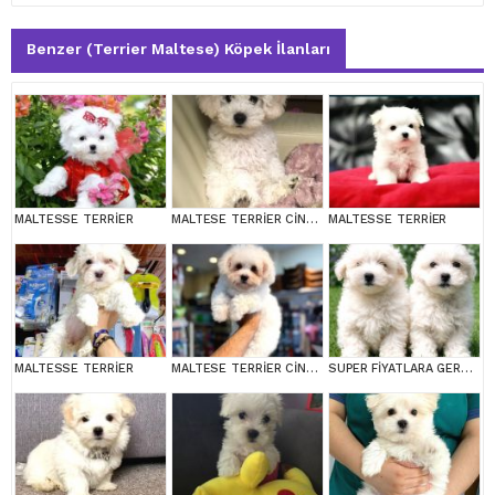
Benzer (Terrier Maltese) Köpek İlanları
MALTESSE TERRİER
MALTESE TERRİER CİNSİ YAVRULAR
MALTESSE TERRİER
MALTESSE TERRİER
MALTESE TERRİER CİNSİ YAVRULAR
SUPER FİYATLARA GERÇEK MALTESE YAVRULAR