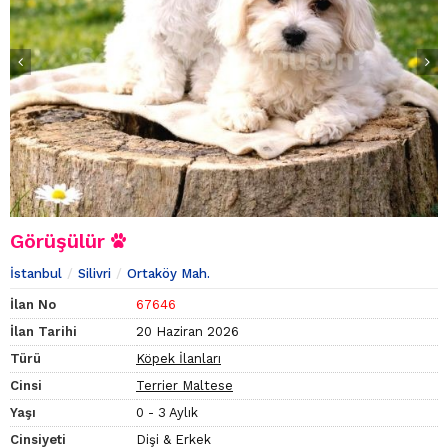
Görüşülür
İstanbul
Silivri
Ortaköy Mah.
İlan No
67646
İlan Tarihi
20 Haziran 2026
Türü
Köpek İlanları
Cinsi
Terrier Maltese
Yaşı
0 - 3 Aylık
Cinsiyeti
Dişi & Erkek