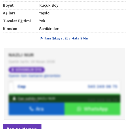
Boyut
Küçük Boy
Aşıları
Yapıldı
Tuvalet Eğitimi
Yok
Kimden
Sahibinden
İlanı Şikayet Et / Hata Bildir
NAZLI NUR
Üyelik tarihi: 24 Nisan 2026
GÜVENİLİR ÜYE
Üyenin tüm ilanlarını görüntüle
Cep
545 249 06 75
İlan sahibi: NAZLI NUR
WhatsApp
545 249 06 75
Ara
WhatsApp
İlan sahibine mesaj gönder