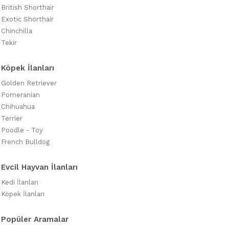
British Shorthair
Exotic Shorthair
Chinchilla
Tekir
Köpek İlanları
Golden Retriever
Pomeranian
Chihuahua
Terrier
Poodle - Toy
French Bulldog
Evcil Hayvan İlanları
Kedi İlanları
Köpek İlanları
Popüler Aramalar