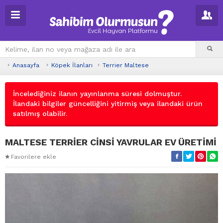
Anasayfa
Köpek İlanları
Terrier Maltese
İncelediğiniz ilanın yayınlanma süresi dolmuştur.
İlandaki bilgiler güncelliğini yitirmiş veya ilandaki ürün
satılmış olabilir.
MALTESE TERRİER CİNSİ YAVRULAR EV ÜRETİMİ
Favorilere ekle