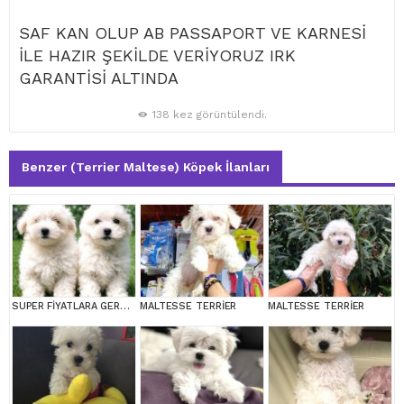
SAF KAN OLUP AB PASSAPORT VE KARNESİ
İLE HAZIR ŞEKİLDE VERİYORUZ IRK
GARANTİSİ ALTINDA
138 kez görüntülendi.
Benzer (Terrier Maltese) Köpek İlanları
SUPER FİYATLARA GERÇEK MALTESE YAVRULAR
MALTESSE TERRİER
MALTESSE TERRİER