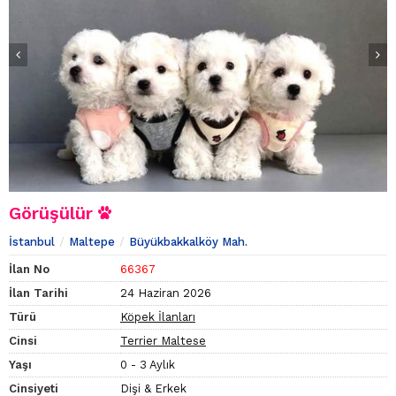
Görüşülür
İstanbul
Maltepe
Büyükbakkalköy Mah.
İlan No
66367
İlan Tarihi
24 Haziran 2026
Türü
Köpek İlanları
Cinsi
Terrier Maltese
Yaşı
0 - 3 Aylık
Cinsiyeti
Dişi & Erkek