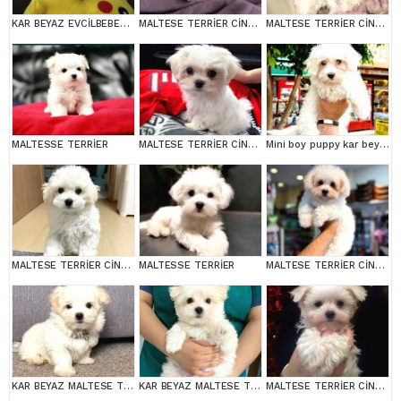
KAR BEYAZ EVCİLBEBEKLER EV ÜRETİMİ MALTESSE TERRİER
MALTESE TERRİER CİNSİ YAVRULAR
MALTESE TERRİER CİNSİ YAVRULAR
MALTESSE TERRİER
MALTESE TERRİER CİNSİ YAVRULAR
Mini boy puppy kar beyaz sevimli MALTESSE TERRİER CİNSİ
MALTESE TERRİER CİNSİ YAVRULAR
MALTESSE TERRİER
MALTESE TERRİER CİNSİ YAVRULAR
KAR BEYAZ MALTESE TERRİER CİNSLERİ
KAR BEYAZ MALTESE TERRİER CİNSLERİ
MALTESE TERRİER CİNSİ YAVRULAR