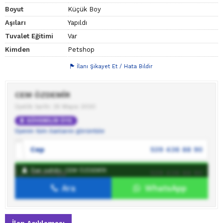
Boyut
Küçük Boy
Aşıları
Yapıldı
Tuvalet Eğitimi
Var
Kimden
Petshop
İlanı Şikayet Et / Hata Bildir
CEM ÖZDEMİR
Üyelik tarihi: 25 Mayıs 2020
GÜVENİLİR ÜYE
Üyenin tüm ilanlarını görüntüle
Cep
539 436 88 90
İlan sahibi: CEM ÖZDEMİR
WhatsApp
539 436 88 90
Ara
WhatsApp
İlan sahibine mesaj gönder