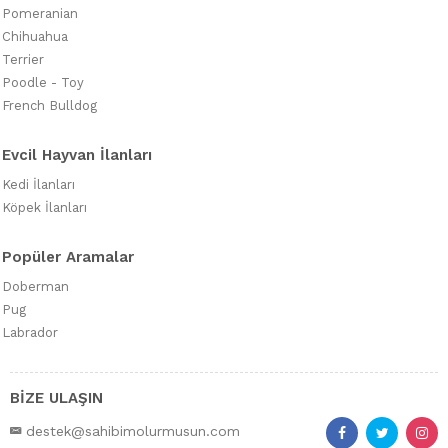
Pomeranian
Chihuahua
Terrier
Poodle - Toy
French Bulldog
Evcil Hayvan İlanları
Kedi İlanları
Köpek İlanları
Popüler Aramalar
Doberman
Pug
Labrador
BİZE ULAŞIN
destek@sahibimolurmusun.com