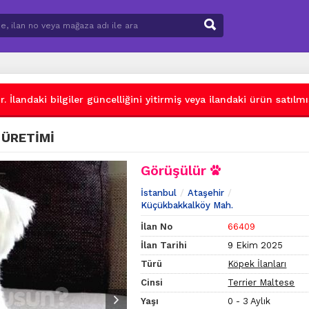
 İlandaki bilgiler güncelliğini yitirmiş veya ilandaki ürün satılmış
 ÜRETİMİ
Görüşülür
İstanbul
Ataşehir
Küçükbakkalköy Mah.
İlan No
66409
İlan Tarihi
9 Ekim 2025
Türü
Köpek İlanları
Cinsi
Terrier Maltese
Yaşı
0 - 3 Aylık