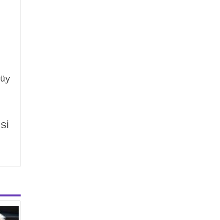
tüy
Sİ