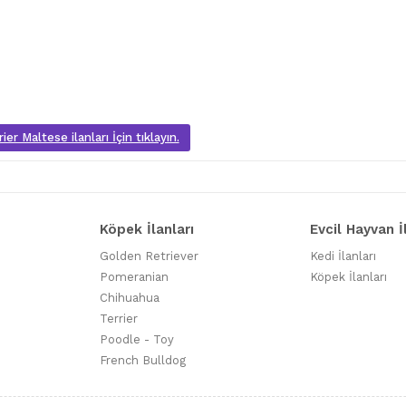
er Maltese ilanları İçin tıklayın.
Köpek İlanları
Evcil Hayvan İ
Golden Retriever
Kedi İlanları
Pomeranian
Köpek İlanları
Chihuahua
Terrier
Poodle - Toy
French Bulldog