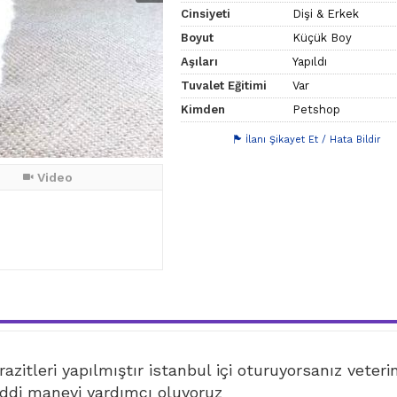
Cinsiyeti
Dişi & Erkek
Boyut
Küçük Boy
Aşıları
Yapıldı
Tuvalet Eğitimi
Var
Kimden
Petshop
İlanı Şikayet Et / Hata Bildir
Video
azitleri yapılmıştır istanbul içi oturuyorsanız veteri
di manevi yardımcı oluyoruz