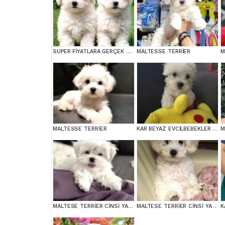
SUPER FİYATLARA GERÇEK MALTESE YAVRULAR
MALTESSE TERRİER
M
MALTESSE TERRİER
KAR BEYAZ EVCİLBEBEKLER EV ÜRETİMİ MALTESSE TERRİER
M
MALTESE TERRİER CİNSİ YAVRULAR
MALTESE TERRİER CİNSİ YAVRULAR