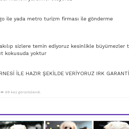
go ile yada metro turizm firması ile gönderme
bakılıp sizlere temin ediyoruz kesinlikle büyümezler 
ut kokusuda yoktur
NESİ İLE HAZIR ŞEKİLDE VERİYORUZ IRK GARANTİ
69 kez görüntülendi.