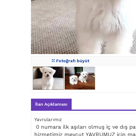
Fotoğrafı büyüt
İlan Açıklaması
Yavrularımız
0 numara ilk aşıları olmuş iç ve dış par
hizmetimiz mevcut YAVRUMUZ için mad