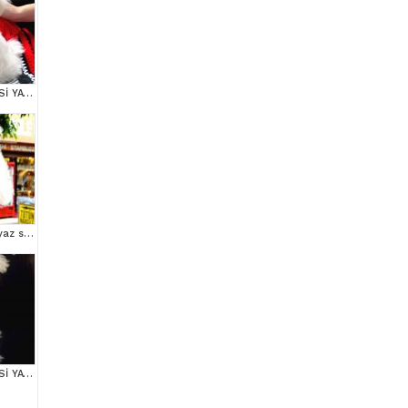
MALTESE TERRİER CİNSİ YAVRULAR
Mini boy puppy kar beyaz sevimli MALTESSE TERRİER CİNSİ
MALTESE TERRİER CİNSİ YAVRULAR