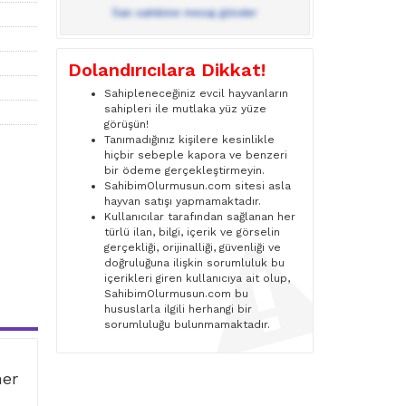
İlan sahibine mesaj gönder
Dolandırıcılara Dikkat!
Sahipleneceğiniz evcil hayvanların
sahipleri ile mutlaka yüz yüze
görüşün!
Tanımadığınız kişilere kesinlikle
hiçbir sebeple kapora ve benzeri
bir ödeme gerçekleştirmeyin.
SahibimOlurmusun.com sitesi asla
hayvan satışı yapmamaktadır.
Kullanıcılar tarafından sağlanan her
türlü ilan, bilgi, içerik ve görselin
gerçekliği, orijinalliği, güvenliği ve
doğruluğuna ilişkin sorumluluk bu
içerikleri giren kullanıcıya ait olup,
SahibimOlurmusun.com bu
hususlarla ilgili herhangi bir
sorumluluğu bulunmamaktadır.
ner