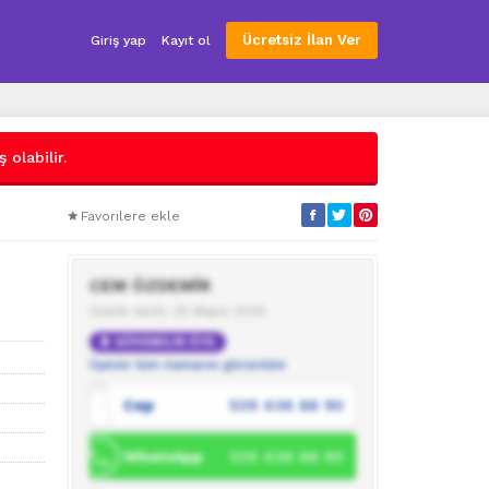
Ücretsiz İlan Ver
Giriş yap
Kayıt ol
 olabilir.
Favorilere ekle
CEM ÖZDEMİR
Üyelik tarihi: 25 Mayıs 2020
GÜVENİLİR ÜYE
Üyenin tüm ilanlarını görüntüle
Cep
539 436 88 90
WhatsApp
539 436 88 90