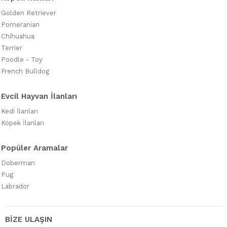
Golden Retriever
Pomeranian
Chihuahua
Terrier
Poodle - Toy
French Bulldog
Evcil Hayvan İlanları
Kedi İlanları
Köpek İlanları
Popüler Aramalar
Doberman
Pug
Labrador
BİZE ULAŞIN