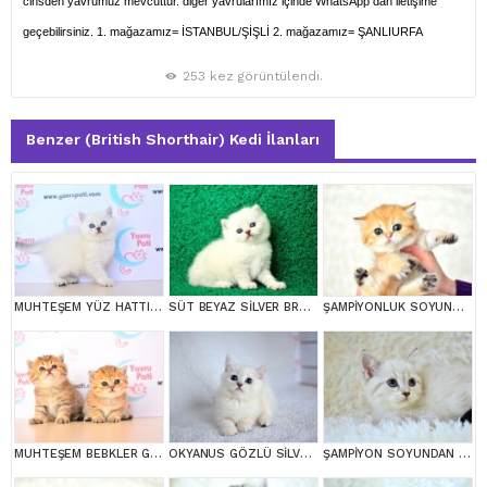
cinsden yavrumuz mevcuttur. diğer yavrularımız içinde WhatsApp dan iletişime
geçebilirsiniz. 1. mağazamız= İSTANBUL/ŞİŞLİ 2. mağazamız= ŞANLIURFA
253 kez görüntülendi.
Benzer (British Shorthair) Kedi İlanları
MUHTEŞEM YÜZ HATTI SİLVER BRİTİSH SHORTHAİRNS1133
SÜT BEYAZ SİLVER BRTİSH SHORTHAİR NS1133
ŞAMPİYONLUK SOYUNDAN NY11 GOLDEN BRİTİSH SHORTHAİR
MUHTEŞEM BEBKLER GOLDEN BRİTİSH SHORTHAİR
OKYANUS GÖZLÜ SİLVER POİNT BRİTİSH SHORTHAİR YAVRUMUZ
ŞAMPİYON SOYUNDAN LYNX BRİTİSH SHORTHAİR