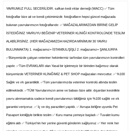
YAVRUMUZ FULL SECERİLİDİR. safkan kedi ırklar derneği (WACC) ✅ Tüm
fotoğraflar bize ait ve kendi çekimimizdir. fotoğrafların hepsi güncel mağazada
bulunan yavrularımızın fotoğraflarıdır. ✅ MAĞAZALARIMIZDAN BİRİNE GELİP
İSTEDİĞİNİZ YAVRUYU BEĞENİP VETERİNER KLİNİĞİ KONTROLÜNDE TESLİM
ALABİLİRSİNİZ. (HER MAĞAZAMIZDA HAZIRDA MİNİMUM 30 YAVRU
BULUNMAKTA) 1. mağazamız= İSTANBUL/ŞİŞLİ 2. mağazamız= ŞANLIURFA
✅Bünyemizde çalışan veteriner hekimlermiz tarfından tüm yavrularımızın kontrolleri
yapılır. ✅Tüm EVRAKLARI olan Yasal bir işletmeyiz bir birinden bağımsız olarak
bünyemizde VETERİNER KLİNiĞİMİZ & PET SHOP mağazaları mevcuttur. ✅ %100
Sağlık ve ırk garantilidir. ✅Tüm yavrularımızda veteriner kontrolü altında teslim
edilmektedir. ✅TÜM Yavrularımızın anne ve babası bize aittir. dışardan kesinlikle
yavru alınmamakta sadece kendi yavrularımızı bildiğimiz için %100 sağlık ve ırk
garantisi veriyoruz. ✅ İç ve dış parazitleri yapıldı. ✅ Avrupa birliğne uyumlu Pet
Pasaport kimliğiyle birlikte teslim ✅ Kuru mama yemeye başladı ✅ Tuvalet kumu
eğitimi aldı ✅ Türkiye'nin her yerine güvenli gönderim sağlıyoruz ✅ Her renk her