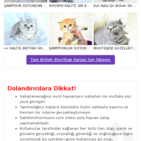
ŞAMPİYON SOYUNDAN LYNX BRİTİSH SHORTHAİR
SHOWW KALİTE GRİ BRİTİSH SHORTHAİR YAVRUMUZ
Küt Kafa Gri British Shorthair
++ KALİTE BRİTİSH SHORTHAİR
ŞAMPİYONLUK SOYUNDAN NY11 GOLDEN BRİTİSH SHORTHAİR
MUHTEŞEM GÜZELLİKTE GRİ BRİTİSH
Tüm British Shorthair ilanları İçin tıklayın.
Dolandırıcılara Dikkat!
Sahipleneceğiniz evcil hayvanların sahipleri ile mutlaka yüz
yüze görüşün!
Tanımadığınız kişilere kesinlikle hiçbir sebeple kapora ve
benzeri bir ödeme gerçekleştirmeyin.
SahibimOlurmusun.com sitesi asla hayvan satışı
yapmamaktadır.
Kullanıcılar tarafından sağlanan her türlü ilan, bilgi, içerik ve
görselin gerçekliği, orijinalliği, güvenliği ve doğruluğuna ilişkin
sorumluluk bu içerikleri giren kullanıcıya ait olup,