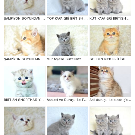
ŞAMPİYON SOYUNDAN LYNX BRİTİSH SHORTHAİR
TOP KAFA GRİ BRİTİSH SHORTHAİR YAVRUMUZ
KÜT KAFA GRİ BRİTİSH SHORTHAİR YAVRULARIMIZ
ŞAMPİYON SOYUNDAN GOLDEN NY11 BRİTİSH SHORTHAİR YAVRUMUZ erkek
Muhteşem Güzellikte Gri British
GOLDEN NY11 BRİTİSH SHORTHAİR YAVRUMUZ
BRİTİSH SHORTHAİR YAVRUMUZ
Asaleti ve Duruşu İle Eşsiz Güzellikte Ragdoll
Asil duruşu ile black golden british shortair