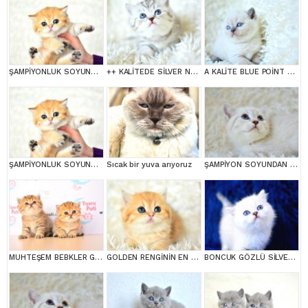
ŞAMPİYONLUK SOYUNDAN NY11 GOLDEN BRİTİSH SHORTHAİR
++ KALİTEDE SİLVER NS24 BRİTİSH SHORTHAİR
A KALİTE BLUE POİNT BRİTİSH SHORTHAİR
ŞAMPİYONLUK SOYUNDAN NY11 GOLDEN BRİTİSH SHORTHAİR
Sıcak bir yuva arıyoruz
ŞAMPİYON SOYUNDAN LYNX BRİTİSH SHORTHAİR
MUHTEŞEM BEBKLER GOLDEN BRİTİSH SHORTHAİR
GOLDEN RENGİNİN EN GÜZEL TONU NY11 BRİTİSH SHORTHAİR
BONCUK GÖZLÜ SİLVER BRİTİSH SHORTHAİR NS1133