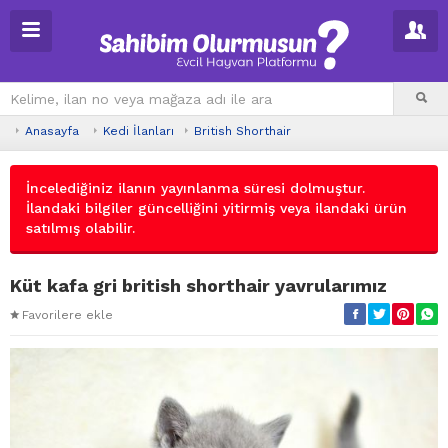
Anasayfa
Kedi İlanları
British Shorthair
İncelediğiniz ilanın yayınlanma süresi dolmuştur.
İlandaki bilgiler güncelliğini yitirmiş veya ilandaki ürün
satılmış olabilir.
Küt kafa gri british shorthair yavrularımız
Favorilere ekle