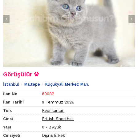
Görüşülür
İstanbul
Maltepe
Küçükyalı Merkez Mah.
İlan No
60082
İlan Tarihi
9 Temmuz 2026
Türü
Kedi İlanları
Cinsi
British Shorthair
Yaşı
0 - 2 Aylık
Cinsiyeti
Dişi & Erkek