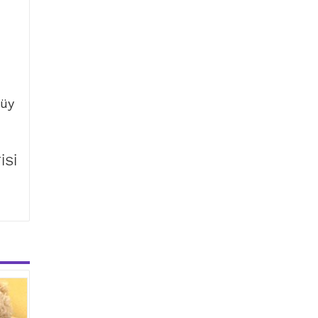
tüy
İSİ