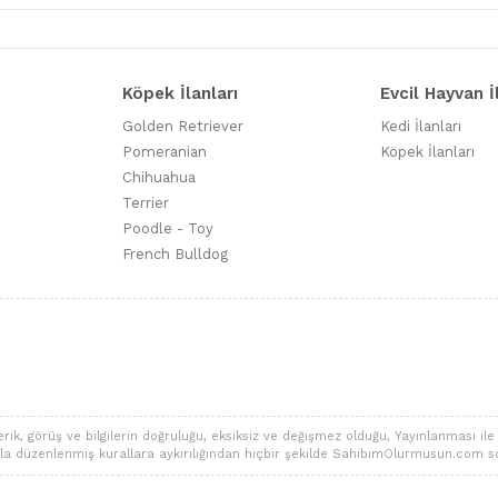
Köpek İlanları
Evcil Hayvan İ
Golden Retriever
Kedi İlanları
Pomeranian
Köpek İlanları
Chihuahua
Terrier
Poodle - Toy
French Bulldog
 görüş ve bilgilerin doğruluğu, eksiksiz ve değişmez olduğu, Yayınlanması ile ilgi
alarla düzenlenmiş kurallara aykırılığından hiçbir şekilde SahibimOlurmusun.com s