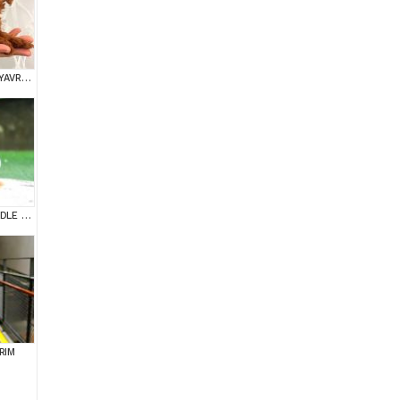
TOY POODLE SEVİMLİ YAVRULAR EV ÜRETİMİ
SUPER STAR TOY POODLE YAVRULARIM
RIM