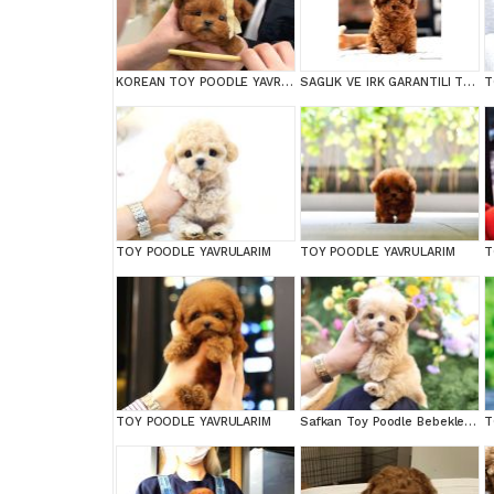
KOREAN TOY POODLE YAVRULARIM
SAGLIK VE IRK GARANTILI TOY POODLE YAVRULARIM
T
TOY POODLE YAVRULARIM
TOY POODLE YAVRULARIM
T
TOY POODLE YAVRULARIM
Safkan Toy Poodle Bebeklerimiz
T