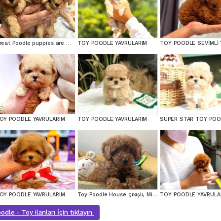
Great Poodle puppies are waiting for you!
TOY POODLE YAVRULARIM
OY POODLE YAVRULARIM
TOY POODLE YAVRULARIM
OY POODLE YAVRULARIM
Toy Poodle House çıkışlı, Micro Boy Toy Poodle kızımız yeni ailesini arıyor
TOY POODLE YAVRULA
dle - Toy ilanları İçin tıklayın.