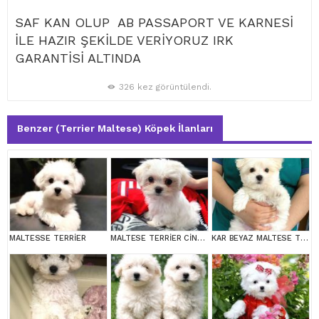
SAF KAN OLUP AB PASSAPORT VE KARNESİ
İLE HAZIR ŞEKİLDE VERİYORUZ IRK
GARANTİSİ ALTINDA
326 kez görüntülendi.
Benzer (Terrier Maltese) Köpek İlanları
MALTESSE TERRİER
MALTESE TERRİER CİNSİ YAVRULAR
KAR BEYAZ MALTESE TERRİER CİNSLERİ