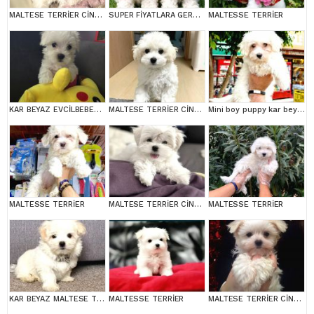
MALTESE TERRİER CİNSİ YAVRULAR
SUPER FİYATLARA GERÇEK MALTESE YAVRULAR
MALTESSE TERRİER
KAR BEYAZ EVCİLBEBEKLER EV ÜRETİMİ MALTESSE TERRİER
MALTESE TERRİER CİNSİ YAVRULAR
Mini boy puppy kar beyaz sevimli MALTESSE TERRİER CİNSİ
MALTESSE TERRİER
MALTESE TERRİER CİNSİ YAVRULAR
MALTESSE TERRİER
KAR BEYAZ MALTESE TERRİER CİNSLERİ
MALTESSE TERRİER
MALTESE TERRİER CİNSİ YAVRULAR