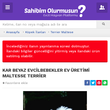
Anasayfa
Köpek İlanları
Terrier Maltese
İncelediğiniz ilanın yayınlanma süresi dolmuştur.
İlandaki bilgiler güncelliğini yitirmiş veya ilandaki ürün
satılmış olabilir.
KAR BEYAZ EVCİLBEBEKLER EV ÜRETİMİ
MALTESSE TERRİER
Favorilere ekle