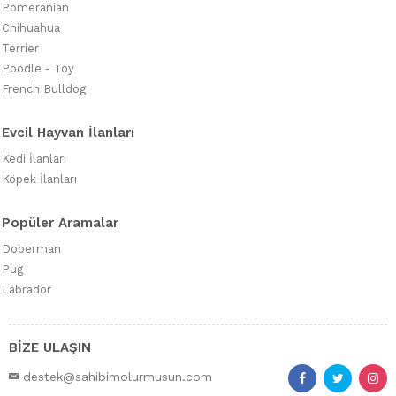
Pomeranian
Chihuahua
Terrier
Poodle - Toy
French Bulldog
Evcil Hayvan İlanları
Kedi İlanları
Köpek İlanları
Popüler Aramalar
Doberman
Pug
Labrador
BİZE ULAŞIN
destek@sahibimolurmusun.com