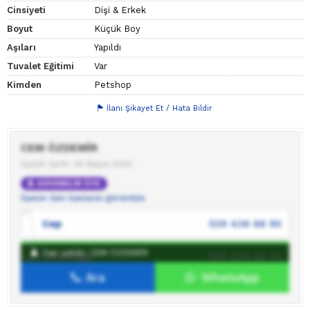
Cinsiyeti
Dişi & Erkek
Boyut
Küçük Boy
Aşıları
Yapıldı
Tuvalet Eğitimi
Var
Kimden
Petshop
İlanı Şikayet Et / Hata Bildir
CEM ÖZDEMİR
Üyelik tarihi: 25 Mayıs 2020
GÜVENİLİR ÜYE
Üyenin tüm ilanlarını görüntüle
Cep
539 436 88 90
İlan sahibi: CEM ÖZDEMİR
WhatsApp
539 436 88 90
Ara
WhatsApp
İlan sahibine mesaj gönder