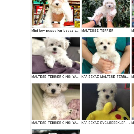
Mini boy puppy kar beyaz sevimli MALTESSE TERRİER CİNSİ
MALTESSE TERRİER
MALTESE TERRİER CİNSİ YAVRULAR
KAR BEYAZ MALTESE TERRİER CİNSLERİ
MALTESE TERRİER CİNSİ YAVRULAR
KAR BEYAZ EVCİLBEBEKLER EV ÜRETİMİ MALTESSE TERRİER