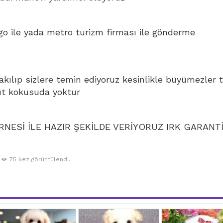
go ile yada metro turizm firması ile gönderme
bakılıp sizlere temin ediyoruz kesinlikle büyümezler 
ut kokusuda yoktur
NESİ İLE HAZIR ŞEKİLDE VERİYORUZ IRK GARANTİ
75 kez görüntülendi.