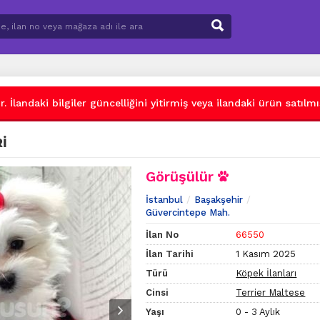
 İlandaki bilgiler güncelliğini yitirmiş veya ilandaki ürün satılmış
İ
Görüşülür
İstanbul
Başakşehir
Güvercintepe Mah.
İlan No
66550
İlan Tarihi
1 Kasım 2025
Türü
Köpek İlanları
Cinsi
Terrier Maltese
Yaşı
0 - 3 Aylık