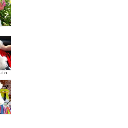
MALTESE TERRİER CİNSİ YAVRULAR