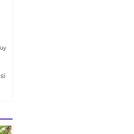
tüy
Sİ