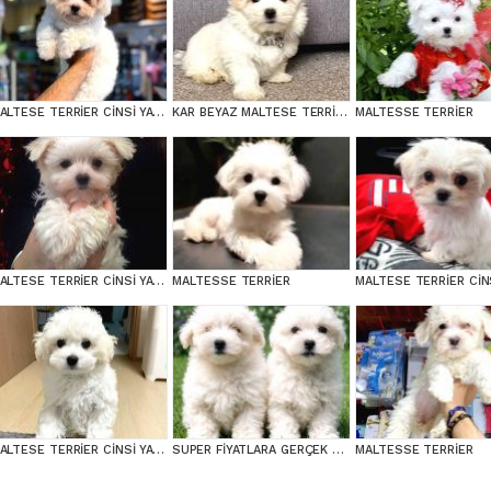
MALTESE TERRİER CİNSİ YAVRULAR
KAR BEYAZ MALTESE TERRİER CİNSLERİ
MALTESSE TERRİER
MALTESE TERRİER CİNSİ YAVRULAR
MALTESSE TERRİER
MALTESE TERRİER CİNSİ YAVRULAR
SUPER FİYATLARA GERÇEK MALTESE YAVRULAR
MALTESSE TERRİER