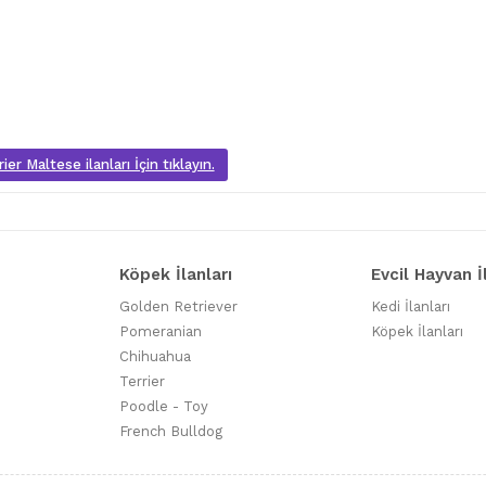
er Maltese ilanları İçin tıklayın.
Köpek İlanları
Evcil Hayvan İ
Golden Retriever
Kedi İlanları
Pomeranian
Köpek İlanları
Chihuahua
Terrier
Poodle - Toy
French Bulldog