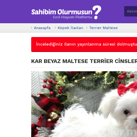
Anasayfa
Köpek İlanları
Terrier Maltese
İncelediğiniz ilanın yayınlanma süresi dolmuştur.
KAR BEYAZ MALTESE TERRİER CİNSLER