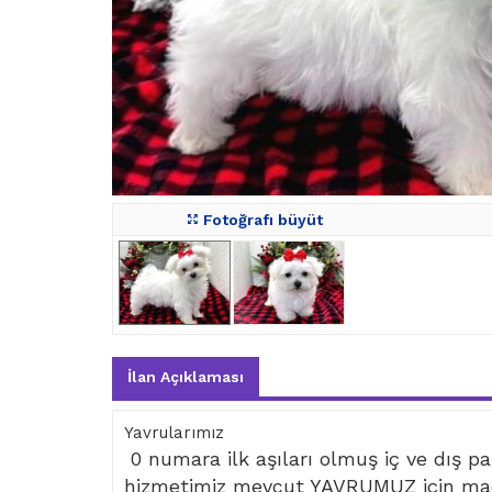
Fotoğrafı büyüt
İlan Açıklaması
Yavrularımız
0 numara ilk aşıları olmuş iç ve dış par
hizmetimiz mevcut YAVRUMUZ için mad