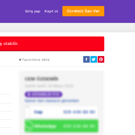
Ücretsiz İlan Ver
Giriş yap
Kayıt ol
 olabilir.
Favorilere ekle
CEM ÖZDEMİR
Üyelik tarihi: 25 Mayıs 2020
GÜVENİLİR ÜYE
Üyenin tüm ilanlarını görüntüle
Cep
539 436 88 90
WhatsApp
539 436 88 90