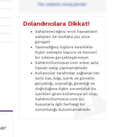
İlan sahibine mesaj gönder
Dolandırıcılara Dikkat!
Sahipleneceğiniz evcil hayvanların
sahipleri ile mutlaka yüz yüze
görüşün!
Tanımadığınız kişilere kesinlikle
hiçbir sebeple kapora ve benzeri
bir ödeme gerçekleştirmeyin.
SahibimOlurmusun.com sitesi asla
hayvan satışı yapmamaktadır.
Kullanıcılar tarafından sağlanan her
türlü ilan, bilgi, içerik ve görselin
gerçekliği, orijinalliği, güvenliği ve
doğruluğuna ilişkin sorumluluk bu
içerikleri giren kullanıcıya ait olup,
SahibimOlurmusun.com bu
hususlarla ilgili herhangi bir
sorumluluğu bulunmamaktadır.
ner